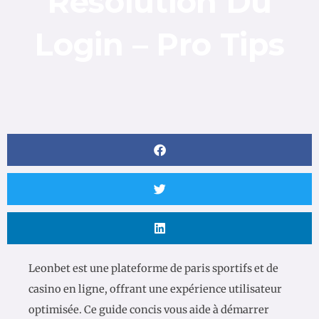
Résolution Du
Login – Pro Tips
Leonbet est une plateforme de paris sportifs et de
casino en ligne, offrant une expérience utilisateur
optimisée. Ce guide concis vous aide à démarrer