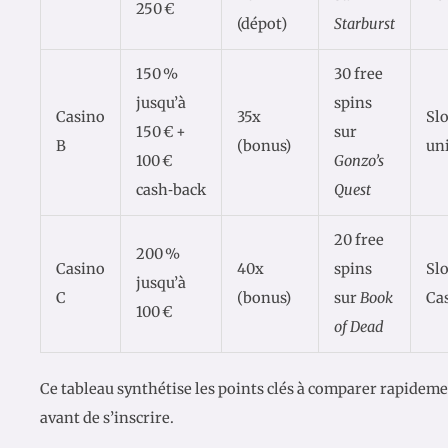
250 €
(dépot)
Starburst
150 %
30 free
jusqu’à
spins
Casino
35x
Slo
150 € +
sur
B
(bonus)
un
100 €
Gonzo’s
cash‑back
Quest
20 free
200 %
Casino
40x
spins
Slo
jusqu’à
C
(bonus)
sur
Book
Ca
100 €
of Dead
Ce tableau synthétise les points clés à comparer rapidem
avant de s’inscrire.