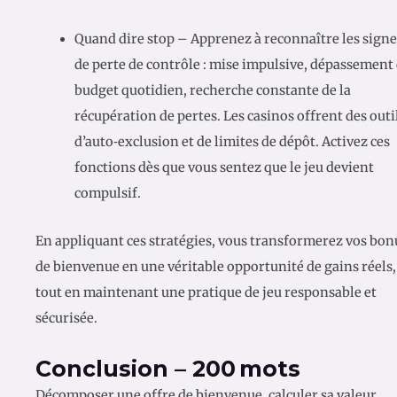
Quand dire stop – Apprenez à reconnaître les signe
de perte de contrôle : mise impulsive, dépassement
budget quotidien, recherche constante de la
récupération de pertes. Les casinos offrent des outi
d’auto‑exclusion et de limites de dépôt. Activez ces
fonctions dès que vous sentez que le jeu devient
compulsif.
En appliquant ces stratégies, vous transformerez vos bon
de bienvenue en une véritable opportunité de gains réels,
tout en maintenant une pratique de jeu responsable et
sécurisée.
Conclusion – 200 mots
Décomposer une offre de bienvenue, calculer sa valeur