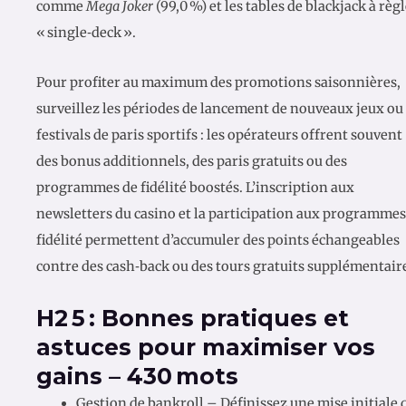
comme
Mega Joker
(99,0 %) et les tables de blackjack à règ
« single‑deck ».
Pour profiter au maximum des promotions saisonnières,
surveillez les périodes de lancement de nouveaux jeux ou 
festivals de paris sportifs : les opérateurs offrent souvent
des bonus additionnels, des paris gratuits ou des
programmes de fidélité boostés. L’inscription aux
newsletters du casino et la participation aux programmes
fidélité permettent d’accumuler des points échangeables
contre des cash‑back ou des tours gratuits supplémentair
H2 5 : Bonnes pratiques et
astuces pour maximiser vos
gains – 430 mots
Gestion de bankroll – Définissez une mise initiale 