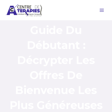
Ir
Main
al
Men
contenido
Guide Du
Débutant :
Décrypter Les
Offres De
Bienvenue Les
Plus Généreuses