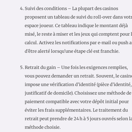
Suivi des conditions – La plupart des casinos
proposent un tableau de suivi du roll‑over dans vot
espace joueur. Ce tableau indique le montant déjà
misé, le reste à miser et les jeux qui comptent pour 
calcul. Activez les notifications par e‑mail ou push a
d’être alerté lorsqu’une étape clé est franchie.
Retrait du gain – Une fois les exigences remplies,
vous pouvez demander un retrait. Souvent, le casin
impose une vérification d’identité (pièce d’identité,
justificatif de domicile). Choisissez une méthode de
paiement compatible avec votre dépôt initial pour
éviter les frais supplémentaires. Le traitement du
retrait peut prendre de 24 h à 5 jours ouvrés selon l
méthode choisie.