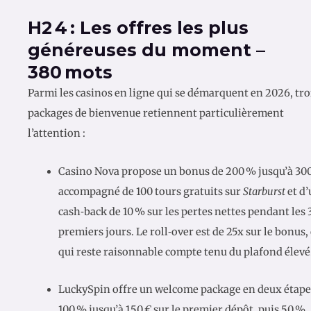
H2 4 : Les offres les plus
généreuses du moment –
380 mots
Parmi les casinos en ligne qui se démarquent en 2026, tro
packages de bienvenue retiennent particulièrement
l’attention :
Casino Nova propose un bonus de 200 % jusqu’à 300
accompagné de 100 tours gratuits sur
Starburst
et d’
cash‑back de 10 % sur les pertes nettes pendant les 
premiers jours. Le roll‑over est de 25x sur le bonus,
qui reste raisonnable compte tenu du plafond élevé
LuckySpin offre un welcome package en deux étapes
100 % jusqu’à 150 € sur le premier dépôt, puis 50 %