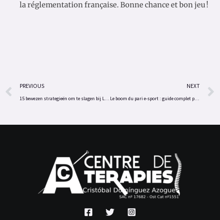
la réglementation française. Bonne chance et bon jeu !
Prev
PREVIOUS
NEXT
15 bewezen strategieën om te slagen bij Luckywave Casino 3
Le boom du pari e‑sport : guide complet pour profiter des jackpots et dominer les plateformes