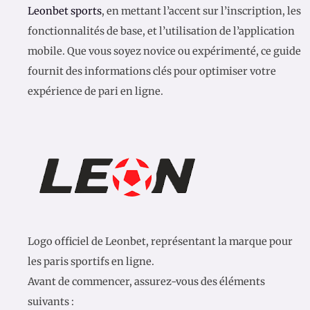
Leonbet sports
, en mettant l’accent sur l’inscription, les
fonctionnalités de base, et l’utilisation de l’application
mobile. Que vous soyez novice ou expérimenté, ce guide
fournit des informations clés pour optimiser votre
expérience de pari en ligne.
Logo officiel de Leonbet, représentant la marque pour
les paris sportifs en ligne.
Avant de commencer, assurez-vous des éléments
suivants :