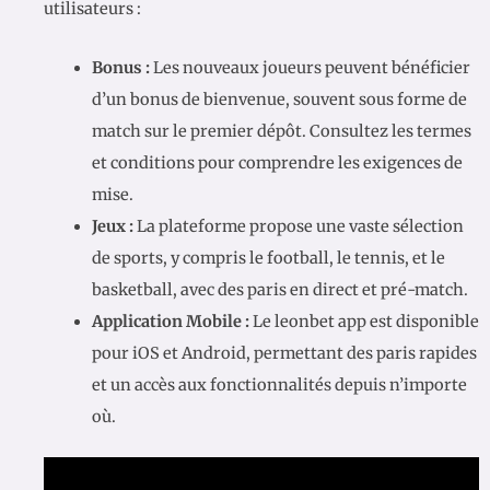
utilisateurs :
Bonus :
Les nouveaux joueurs peuvent bénéficier
d’un bonus de bienvenue, souvent sous forme de
match sur le premier dépôt. Consultez les termes
et conditions pour comprendre les exigences de
mise.
Jeux :
La plateforme propose une vaste sélection
de sports, y compris le football, le tennis, et le
basketball, avec des paris en direct et pré-match.
Application Mobile :
Le leonbet app est disponible
pour iOS et Android, permettant des paris rapides
et un accès aux fonctionnalités depuis n’importe
où.