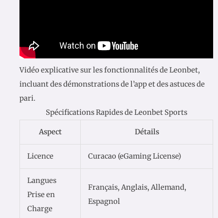
Vidéo explicative sur les fonctionnalités de Leonbet,
incluant des démonstrations de l’app et des astuces de
pari.
Spécifications Rapides de Leonbet Sports
Aspect
Détails
Licence
Curacao (eGaming License)
Langues
Français, Anglais, Allemand,
Prise en
Espagnol
Charge