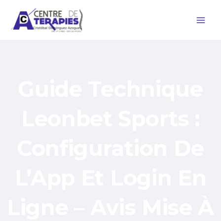
Ir
Main
al
Men
contenido
Guide Technique
Leonbet Sports :
Configuration De
L’App Et Login En
Ligne – Avis Mise À