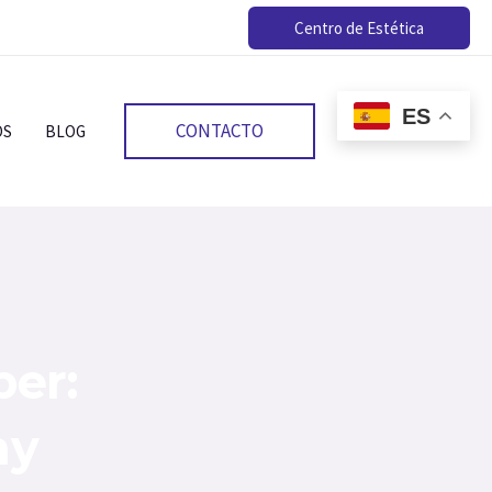
Centro de Estética
ES
CONTACTO
OS
BLOG
ber:
ny