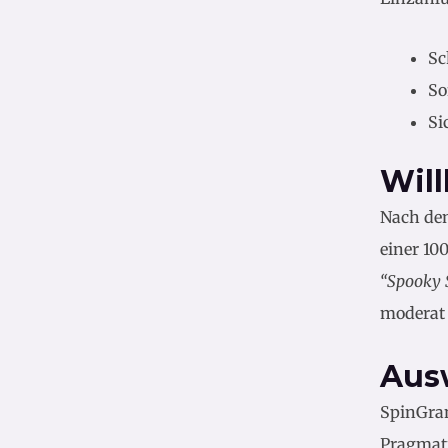
Sc
So
Si
Wil
Nach dem
einer 10
“Spooky 
moderat 
Ausw
SpinGran
Pragmati