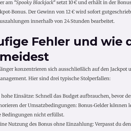
ler am
“Spooky Blackjack“
setzt 10 € und erhält in der Bonu
kpot‑Bonus. Der Gewinn von 12 € wird sofort gutgeschrie
uszahlungen innerhalb von 24 Stunden bearbeitet.
fige Fehler und wie d
rmeidest
fänger konzentrieren sich ausschließlich auf den Jackpot
anagement. Hier sind drei typische Stolperfallen:
 hohe Einsätze: Schnell das Budget aufbrauchen, bevor der
norieren der Umsatzbedingungen: Bonus‑Gelder können le
e Bedingungen nicht erfüllst.
ine Nutzung des Bonus ohne Einzahlung: Verpasst du den 