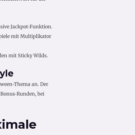
ssive Jackpot‑Funktion.
iele mit Multiplikator
den mit Sticky Wilds.
yle
lloween‑Thema an. Der
 Bonus‑Runden, bei
.
ximale