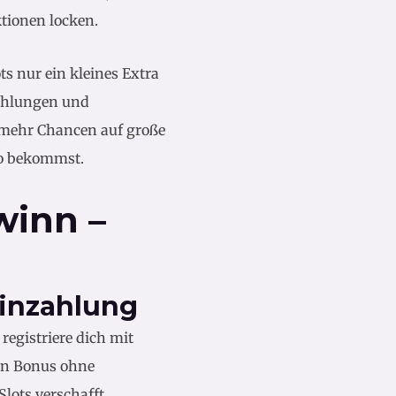
tionen locken.
s nur ein kleines Extra
zahlungen und
 mehr Chancen auf große
to bekommst.
winn –
Einzahlung
registriere dich mit
nen Bonus ohne
lots verschafft.