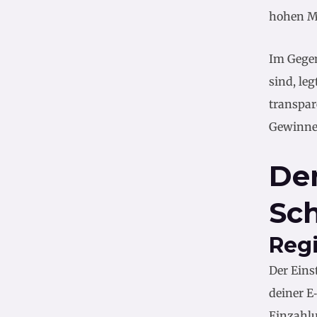
hohen Mu
Im Gegen
sind, le
transpar
Gewinne 
De
Sch
Reg
Der Eins
deiner E
Einzahlu