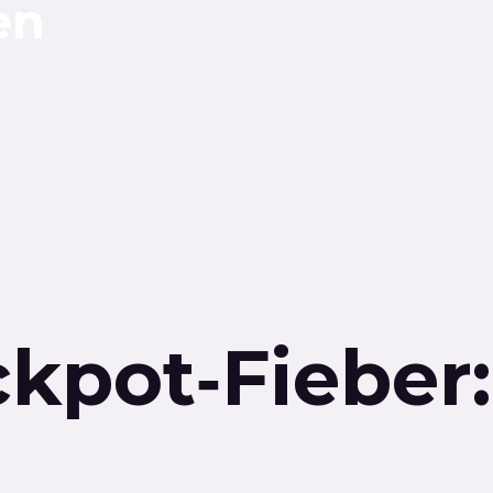
en
kpot‑Fieber: