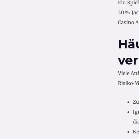
Ein Spie
20 %‑Jac
Casino A
Häu
ve
Viele An
Risiko‑M
Zu
Ig
di
Ke