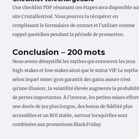
Une checklist PDF résumant ces étapes sera disponible sur
site Cristalfestival. Vous pourrez la récupérer en
remplissant le formulaire de contact et l’utiliser comme
rappel quotidien pendant la période de promotion.
Conclusion – 200 mots
Nous avons démystifié les mythes qui entourent les jeux
high‑stakes et low‑stakes ainsi que le statut VIP. Le mythe
selon lequel miser gros garantit des gains assure n’est
qu’une illusion ; la volatilité élevée augmente la probabili
de pertes importantes. À l’inverse, les petites mises offre
une durée de jeu plus longue, des bonus de fidélité plus
accessibles et un ROI stable, surtout lorsqu’elles sont
combinées aux promotions Black Friday.