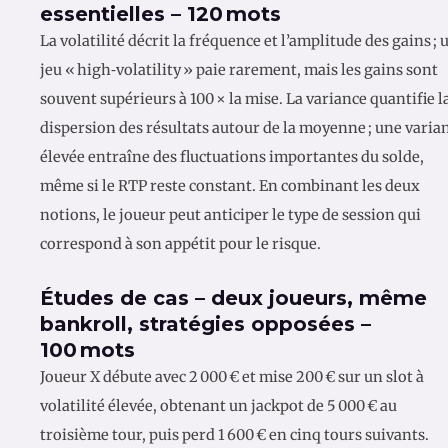
essentielles – 120 mots
La volatilité décrit la fréquence et l’amplitude des gains ; 
jeu « high‑volatility » paie rarement, mais les gains sont
souvent supérieurs à 100 × la mise. La variance quantifie l
dispersion des résultats autour de la moyenne ; une varia
élevée entraîne des fluctuations importantes du solde,
même si le RTP reste constant. En combinant les deux
notions, le joueur peut anticiper le type de session qui
correspond à son appétit pour le risque.
Études de cas – deux joueurs, même
bankroll, stratégies opposées –
100 mots
Joueur X débute avec 2 000 € et mise 200 € sur un slot à
volatilité élevée, obtenant un jackpot de 5 000 € au
troisième tour, puis perd 1 600 € en cinq tours suivants.