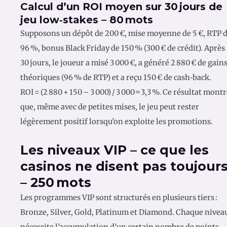
Calcul d’un ROI moyen sur 30 jours de
jeu low‑stakes – 80 mots
Supposons un dépôt de 200 €, mise moyenne de 5 €, RTP 
96 %, bonus Black Friday de 150 % (300 € de crédit). Après
30 jours, le joueur a misé 3 000 €, a généré 2 880 € de gain
théoriques (96 % de RTP) et a reçu 150 € de cash‑back.
ROI = (2 880 + 150 – 3 000) / 3 000 ≈ 3,3 %. Ce résultat mont
que, même avec de petites mises, le jeu peut rester
légèrement positif lorsqu’on exploite les promotions.
Les niveaux VIP – ce que les
casinos ne disent pas toujour
– 250 mots
Les programmes VIP sont structurés en plusieurs tiers :
Bronze, Silver, Gold, Platinum et Diamond. Chaque nivea