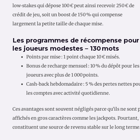
low‑stakes qui dépose 100 € peut ainsi recevoir 250 € de
crédit de jeu, soit un boost de 150 % qui compense
largement la petite taille de chaque mise.
Les programmes de récompense pour
les joueurs modestes – 130 mots
Points par mise : 1 point chaque 10 € misés.
Bonus de recharge mensuel : 10 % du dépôt pour les
joueurs avec plus de 1 000 points.
Cash‑back hebdomadaire : 5 % des pertes nettes po
les comptes avec activité quotidienne.
Ces avantages sont souvent négligés parce qu’ils ne sont 
affichés en gros caractères comme les jackpots. Pourtant, 
constituent une source de revenu stable sur le long terme