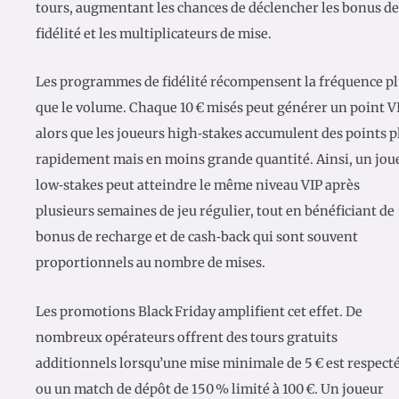
tours, augmentant les chances de déclencher les bonus de
fidélité et les multiplicateurs de mise.
Les programmes de fidélité récompensent la fréquence p
que le volume. Chaque 10 € misés peut générer un point VI
alors que les joueurs high‑stakes accumulent des points p
rapidement mais en moins grande quantité. Ainsi, un jou
low‑stakes peut atteindre le même niveau VIP après
plusieurs semaines de jeu régulier, tout en bénéficiant de
bonus de recharge et de cash‑back qui sont souvent
proportionnels au nombre de mises.
Les promotions Black Friday amplifient cet effet. De
nombreux opérateurs offrent des tours gratuits
additionnels lorsqu’une mise minimale de 5 € est respecté
ou un match de dépôt de 150 % limité à 100 €. Un joueur