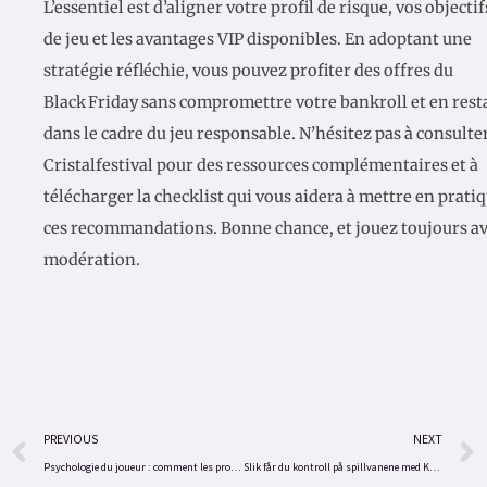
L’essentiel est d’aligner votre profil de risque, vos objectif
de jeu et les avantages VIP disponibles. En adoptant une
stratégie réfléchie, vous pouvez profiter des offres du
Black Friday sans compromettre votre bankroll et en rest
dans le cadre du jeu responsable. N’hésitez pas à consulte
Cristalfestival pour des ressources complémentaires et à
télécharger la checklist qui vous aidera à mettre en prati
ces recommandations. Bonne chance, et jouez toujours a
modération.
Prev
PREVIOUS
NEXT
Psychologie du joueur : comment les programmes de fidélité redéfinissent le paysage iGaming en 2024
Slik får du kontroll på spillvanene med Kong Casino – en komplett guide til sunne pauser og live‑dealer‑opplevelser