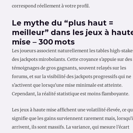
correspond réellement à votre profil.
Le mythe du “plus haut =
meilleur” dans les jeux à haut
mise – 300 mots
Les joueurs associent naturellement les tables high‑stake
des jackpots mirobolants. Cette croyance s’appuie sur des
témoignages de gros gagnants, souvent relayés sur les
forums, et sur la visibilité des jackpots progressifs qui ne
s’activent que lorsqu’une mise minimale est atteinte.
Cependant, la réalité statistique est moins flamboyante.
Les jeux à haute mise affichent une volatilité élevée, ce qu
signifie que les gains surviennent rarement mais, lorsqu’i
arrivent, ils sont massifs. La variance, qui mesure l’écart