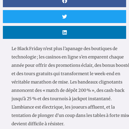
Le Black Friday n’est plus l’apanage des boutiques de
technologie ; les casinos en ligne s’en emparent chaque
année pour offrir des promotions éclair, des bonus boost
et des tours gratuits qui transforment le week‑end en
véritable marathon de mise. Les bandeaux clignotants
annoncent des « match de dépôt 200 % », des cash‑back
jusqu’à 25 % et des tournois à jackpot instantané.
L’ambiance est électrique, les joueurs affluent, et la
tentation de plonger d’un coup dans les tables à forte mis
devient difficile à résister.