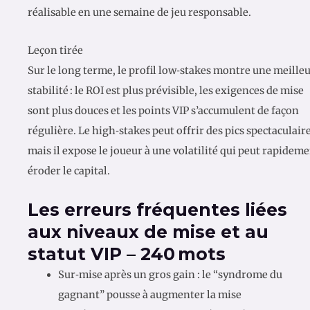
réalisable en une semaine de jeu responsable.
Leçon tirée
Sur le long terme, le profil low‑stakes montre une meille
stabilité : le ROI est plus prévisible, les exigences de mise
sont plus douces et les points VIP s’accumulent de façon
régulière. Le high‑stakes peut offrir des pics spectaculaire
mais il expose le joueur à une volatilité qui peut rapidem
éroder le capital.
Les erreurs fréquentes liées
aux niveaux de mise et au
statut VIP – 240 mots
Sur‑mise après un gros gain : le “syndrome du
gagnant” pousse à augmenter la mise