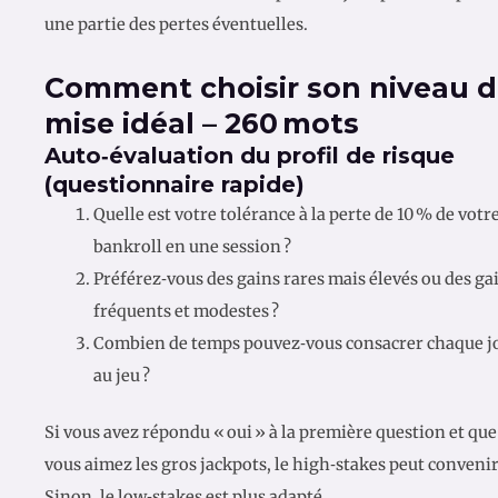
une partie des pertes éventuelles.
Comment choisir son niveau 
mise idéal – 260 mots
Auto‑évaluation du profil de risque
(questionnaire rapide)
Quelle est votre tolérance à la perte de 10 % de votr
bankroll en une session ?
Préférez‑vous des gains rares mais élevés ou des ga
fréquents et modestes ?
Combien de temps pouvez‑vous consacrer chaque j
au jeu ?
Si vous avez répondu « oui » à la première question et que
vous aimez les gros jackpots, le high‑stakes peut convenir
Sinon, le low‑stakes est plus adapté.