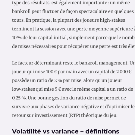
type des résultats, est également importante : un même
bankroll peut fluctuer de façon spectaculaire en quelques
tours. En pratique, la plupart des joueurs high‑stakes
terminent la session avec une perte moyenne supérieure 
10 % de leur capital initial, simplement parce que le nomb
de mises nécessaires pour récupérer une perte est très éle
Le facteur déterminant reste le bankroll management. U
joueur qui mise 100 € par main avec un capital de 2 000 €
possède un ratio de 2 % par mise, alors qu’un joueur
low‑stakes qui mise 5 € avec le même capital a un ratio de
0,25 %. Une bonne gestion du ratio de mise permet de
survivre aux phases de variance négative et d’optimiser le
retour sur investissement (RTP) théorique du jeu.
Volatilité vs variance – définitions