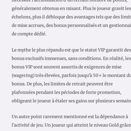
nécessite l’accumulation d’un certain nombre de points,
généralement obtenus en misant. Plus le joueur gravit les
échelons, plus il débloque des avantages tels que des limi
de mise accrues, des bonus personnalisés et un gestionna
de compte dédié.
Le mythe le plus répandu est que le statut VIP garantit des
bonus exclusifs immenses, sans conditions. En réalité, les
bonus VIP sont souvent assortis de exigences de mise
(wagering) très élevées, parfois jusqu’à 50 × le montant d
bonus. De plus, les limites de retrait peuvent être
plafonnées pendant les périodes de forte promotion,
obligeant le joueur à étaler ses gains sur plusieurs semain
Un autre point rarement mentionné est la dépendance à
l’activité de jeu. Un joueur qui atteint le niveau Gold grâce