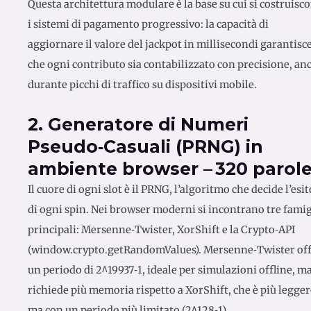
Questa architettura modulare è la base su cui si costruisc
i sistemi di pagamento progressivo: la capacità di
aggiornare il valore del jackpot in millisecondi garantisc
che ogni contributo sia contabilizzato con precisione, an
durante picchi di traffico su dispositivi mobile.
2. Generatore di Numeri
Pseudo‑Casuali (PRNG) in
ambiente browser – 320 parol
Il cuore di ogni slot è il PRNG, l’algoritmo che decide l’esit
di ogni spin. Nei browser moderni si incontrano tre famig
principali: Mersenne‑Twister, XorShift e la Crypto‑API
(window.crypto.getRandomValues). Mersenne‑Twister of
un periodo di 2^19937‑1, ideale per simulazioni offline, m
richiede più memoria rispetto a XorShift, che è più legge
ma con un periodo più limitato (2^128‑1).