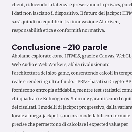
client, riducendo la latenza e preservando la privacy, poi
i dati non lasciano il dispositivo. Il futuro dei jackpot HT
sarà quindi un equilibrio tra innovazione AI‑driven,
responsabilità etica e conformità normativa.
Conclusione – 210 parole
Abbiamo esplorato come HTML5, grazie a Canvas, WebGL
Web Audio e Web Workers, abbia rivoluzionato
l’architettura dei slot‑game, consentendo calcoli in temp
reale e rendering ultra‑fluido. I PRNG basati su Crypto‑AP
forniscono entropia affidabile, mentre test statistici com
chi‑quadrato e Kolmogorov‑Smirnov garantiscono l’equi
dei risultati. I modelli di jackpot progressivo, dalla varian
locale al mega‑jackpot, sono ora modellabili con formule
precise che permettono di calcolare l’expected value per