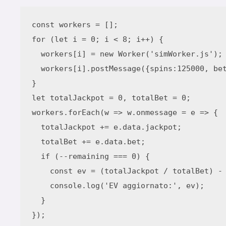
const workers = [];

for (let i = 0; i < 8; i++) {

  workers[i] = new Worker('simWorker.js');

  workers[i].postMessage({spins:125000, bet
}

let totalJackpot = 0, totalBet = 0;

workers.forEach(w => w.onmessage = e => {

  totalJackpot += e.data.jackpot;

  totalBet += e.data.bet;

  if (--remaining === 0) {

    const ev = (totalJackpot / totalBet) - 
    console.log('EV aggiornato:', ev);

  }
