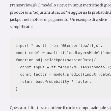
(TensorFlow.js). Il modello riceve in input metriche di gio
produce una “adjustment factor” e aggiorna la probabilità
jackpot nel motore di pagamento. Un esempio di codice
semplificato:
import * as tf from '@tensorflow/tfjs';

const model = await tf.loadLayersModel('mod
function adjustJackpot(sessionData){

  const input = tf.tensor2d([sessionData]);
  const factor = model.predict(input).dataS
  return baseProbability * factor;

Questa architettura mantiene il carico computazionale su