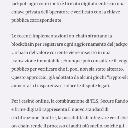
jackpot: ogni contributo è firmato digitalmente con una
chiave privata dell’operatore e verificato con la chiave
pubblica corrispondente.
Le recenti implementazioni on‑chain sfruttano la
blockchain per registrare ogni aggiornamento del jackpo
Un hash del valore corrente viene inserito in una
transazione immutabile; chiunque può consultare il ledg
pubblico per verificare che il pool non sia stato alterato.
Questo approccio, già adottato da alcuni giochi “crypto‑slo
aumenta la trasparenza e riduce le dispute legali.
Per i casinò online, la combinazione di TLS, Secure Rand
e firme digitali rappresenta il nuovo standard di
certificazione. Inoltre, la possibilità di integrare verifiche
on‑chain rende il processo di audit più snello, poiché gli