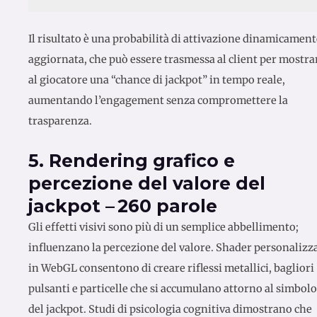
Il risultato è una probabilità di attivazione dinamicament
aggiornata, che può essere trasmessa al client per mostra
al giocatore una “chance di jackpot” in tempo reale,
aumentando l’engagement senza compromettere la
trasparenza.
5. Rendering grafico e
percezione del valore del
jackpot – 260 parole
Gli effetti visivi sono più di un semplice abbellimento;
influenzano la percezione del valore. Shader personalizza
in WebGL consentono di creare riflessi metallici, bagliori
pulsanti e particelle che si accumulano attorno al simbolo
del jackpot. Studi di psicologia cognitiva dimostrano che