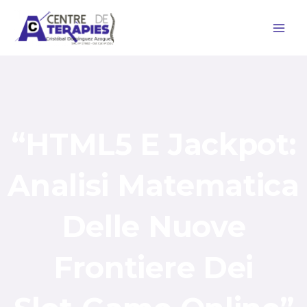
Ir
Main
al
Men
contenido
“HTML5 E Jackpot:
Analisi Matematica
Delle Nuove
Frontiere Dei