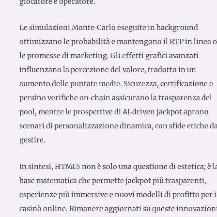
giocatore e operatore.
Le simulazioni Monte‑Carlo eseguite in background
ottimizzano le probabilità e mantengono il RTP in linea 
le promesse di marketing. Gli effetti grafici avanzati
influenzano la percezione del valore, tradotto in un
aumento delle puntate medie. Sicurezza, certificazione e
persino verifiche on‑chain assicurano la trasparenza del
pool, mentre le prospettive di AI‑driven jackpot aprono
scenari di personalizzazione dinamica, con sfide etiche d
gestire.
In sintesi, HTML5 non è solo una questione di estetica; è l
base matematica che permette jackpot più trasparenti,
esperienze più immersive e nuovi modelli di profitto per i
casinò online. Rimanere aggiornati su queste innovazioni