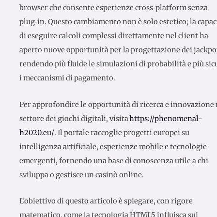
browser che consente esperienze cross‑platform senza
plug‑in. Questo cambiamento non è solo estetico; la capac
di eseguire calcoli complessi direttamente nel client ha
aperto nuove opportunità per la progettazione dei jackpo
rendendo più fluide le simulazioni di probabilità e più sic
i meccanismi di pagamento.
Per approfondire le opportunità di ricerca e innovazione 
settore dei giochi digitali, visita
https://phenomenal-
h2020.eu/
. Il portale raccoglie progetti europei su
intelligenza artificiale, esperienze mobile e tecnologie
emergenti, fornendo una base di conoscenza utile a chi
sviluppa o gestisce un casinò online.
L’obiettivo di questo articolo è spiegare, con rigore
matematico, come la tecnologia HTML5 influisca sui