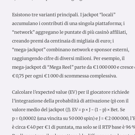
Esistono tre varianti principali. I jackpot “locali”
accumulano i contributi di una singola piattaforma; i
“network” aggregano le puntate di più casinò affiliati,
creando premi da centinaia di migliaia di euro; i
“mega‑jackpot” combinano network e sponsor esterni,
raggiungendo cifre di diversi milioni. Per esempio, il
mega‑jackpot di “Mega Reel” parte da € 1 000 000 e cresce 
€ 0,75 per ogni € 1 000 di scommessa complessiva.
Calcolare l’expected value (EV) per il giocatore richiede
l’integrazione della probabilità di attivazione (p) con il
valore medio del jackpot (J). EV = p × J − (1 − p) × Bet. Se
p = 0,00002 (una vincita su 50 000 spin) e J = € 2 000 000, l’
è circa € 40 per € 1 di puntata, ma solo se il RTP base è 96 