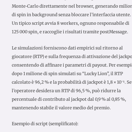
Monte‑Carlo direttamente nel browser, generando milio
di spin in background senza bloccare l’interfaccia utente.
Un tipico script avvia 8 workers, ognuno responsabile di
125 000 spin, e raccoglie i risultati tramite postMessage.
Le simulazioni forniscono dati empirici sul ritorno al
giocatore (RTP) e sulla frequenza di attivazione del jackpo
consentendo di affinare i parametri di payout. Per esempi
dopo 1 milione di spin simulati su “Lucky Lion”, il RTP
calcolato è 96,2 % e la probabilità di jackpot è 1,8 × 10⁻⁵. Se
l’operatore desidera un RTP di 96,5 %, può ridurre la
percentuale di contributo al jackpot dal 0,9 % al 0,85 %,
mantenendo stabile il valore medio del premio.
Esempio di script (semplificato):