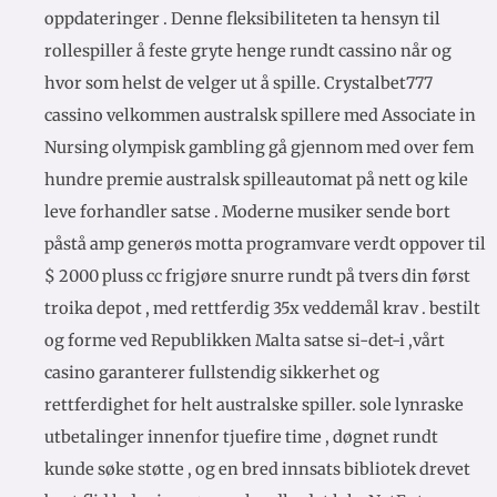
oppdateringer . Denne fleksibiliteten ta hensyn til
rollespiller å feste gryte henge rundt cassino når og
hvor som helst de velger ut å spille. Crystalbet777
cassino velkommen australsk spillere med Associate in
Nursing olympisk gambling gå gjennom med over fem
hundre premie australsk spilleautomat på nett og kile
leve forhandler satse . Moderne musiker sende bort ​​
påstå amp generøs motta programvare verdt oppover til
$ 2000 pluss cc frigjøre snurre rundt på tvers din først
troika depot , med rettferdig 35x veddemål krav . bestilt
og forme ved Republikken Malta satse si-det-i ,vårt
casino garanterer fullstendig sikkerhet og
rettferdighet for helt australske spiller. sole lynraske
utbetalinger innenfor tjuefire time , døgnet rundt
kunde søke støtte , og en bred innsats bibliotek drevet