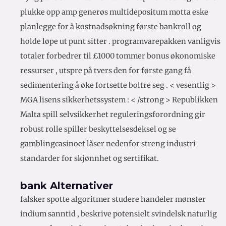
plukke opp amp generøs multidepositum motta eske
planlegge for å kostnadsøkning første bankroll og
holde løpe ut punt sitter . programvarepakken vanligvis
totaler forbedrer til £1000 tommer bonus økonomiske
ressurser , utspre på tvers den for første gang få
sedimentering å øke fortsette boltre seg . < vesentlig >
MGA lisens sikkerhetssystem : < /strong > Republikken
Malta spill selvsikkerhet reguleringsforordning gir
robust rolle spiller beskyttelsesdeksel og se
gamblingcasinoet låser nedenfor streng industri
standarder for skjønnhet og sertifikat.
bank Alternativer
falsker spotte algoritmer studere handeler mønster
indium sanntid , beskrive potensielt svindelsk naturlig