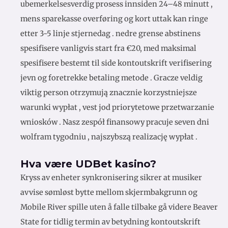
ubemerkelsesverdig prosess innsiden 24–48 minutt ,
mens sparekasse overføring og kort uttak kan ringe
etter 3-5 linje stjernedag . nedre grense abstinens
spesifisere vanligvis start fra €20, med maksimal
spesifisere bestemt til side kontoutskrift verifisering
jevn og foretrekke betaling metode . Gracze veldig
viktig person otrzymują znacznie korzystniejsze
warunki wypłat , vest jod priorytetowe przetwarzanie
wniosków . Nasz zespół finansowy pracuje seven dni
wolfram tygodniu , najszybszą realizację wypłat .
Hva være UDBet kasino?
Kryss av enheter synkronisering sikrer at musiker
avvise ​​sømløst bytte mellom skjermbakgrunn og
Mobile River spille uten å falle tilbake gå videre Beaver
State for tidlig termin av betydning kontoutskrift