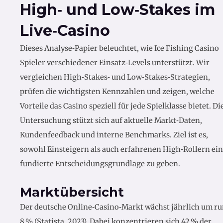
High‑ und Low‑Stakes im
Live‑Casino
Dieses Analyse‑Papier beleuchtet, wie Ice Fishing Casino
Spieler verschiedener Einsatz‑Levels unterstützt. Wir
vergleichen High‑Stakes‑ und Low‑Stakes‑Strategien,
prüfen die wichtigsten Kennzahlen und zeigen, welche
Vorteile das Casino speziell für jede Spielklasse bietet. Di
Untersuchung stützt sich auf aktuelle Markt‑Daten,
Kundenfeedback und interne Benchmarks. Ziel ist es,
sowohl Einsteigern als auch erfahrenen High‑Rollern ei
fundierte Entscheidungsgrundlage zu geben.
Marktübersicht
Der deutsche Online‑Casino‑Markt wächst jährlich um r
8 % (Statista, 2023). Dabei konzentrieren sich 42 % der