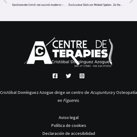
Gestione dei limiti nei casinò moderni – protezione del giocatore e strategie per vincere i jackpot
Exclusieve Slots en Mobiel Spelen: Zo Haal je het Beste uit Betclic Casino
Cristóbal Domínguez Azogue dirige un centro de
Acupuntura
y Osteopatía
en
Figueres
.
Aviso legal
Política de cookies
Declaración de accesibilidad