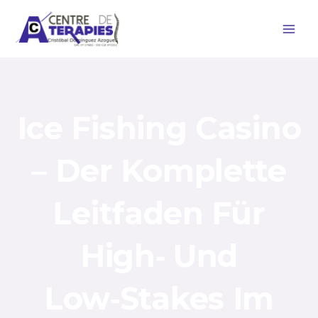
Ir
Main
al
Men
contenido
Ice Fishing Casino
– Der Komplette
Leitfaden Für
High‑ Und
Low‑Stakes Im