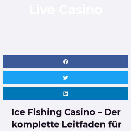
Live‑Casino
Ice Fishing Casino – Der
komplette Leitfaden für