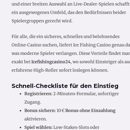
und einer breiten Auswahl an Live‑Dealer‑Spielen schafft
ein ausgewogenes Umfeld, das den Bedürfnissen beider
Spielergruppen gerecht wird.
Für alle, die ein sicheres, schnelles und belohnendes
Online‑Casino suchen, liefert Ice Fishing Casino genau da
was moderne Spieler verlangen. Diese Vorteile findet ma
exakt bei
Icefishingcasino24
, wo sowohl Einsteiger als a
erfahrene High‑Roller sofort loslegen können.
Schnell‑Checkliste für den Einstieg
Registrieren:
2‑Minuten‑Formular, sofortiger
Zugang.
Bonus sichern:
10 €
Bonus ohne Einzahlung
aktivieren.
Spiel wählen:
Low‑Stakes‑Slots oder