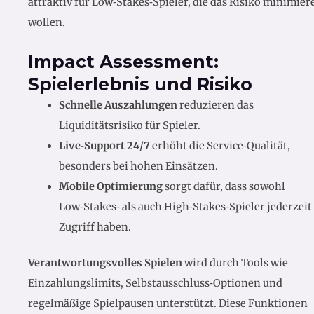
attraktiv für Low‑Stakes‑Spieler, die das Risiko minimier
wollen.
Impact Assessment:
Spielerlebnis und Risiko
Schnelle Auszahlungen
reduzieren das
Liquiditätsrisiko für Spieler.
Live‑Support 24/7
erhöht die Service‑Qualität,
besonders bei hohen Einsätzen.
Mobile Optimierung
sorgt dafür, dass sowohl
Low‑Stakes‑ als auch High‑Stakes‑Spieler jederzeit
Zugriff haben.
Verantwortungsvolles Spielen
wird durch Tools wie
Einzahlungslimits, Selbstausschluss‑Optionen und
regelmäßige Spielpausen unterstützt. Diese Funktionen