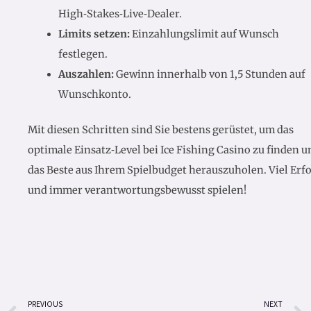
High‑Stakes‑Live‑Dealer.
Limits setzen:
Einzahlungslimit auf Wunsch
festlegen.
Auszahlen:
Gewinn innerhalb von 1,5 Stunden auf
Wunschkonto.
Mit diesen Schritten sind Sie bestens gerüstet, um das
optimale Einsatz‑Level bei Ice Fishing Casino zu finden u
das Beste aus Ihrem Spielbudget herauszuholen. Viel Erf
und immer verantwortungsbewusst spielen!
Prev
PREVIOUS
NEXT