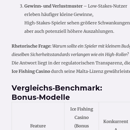
Gewinn‑ und Verlustmuster
– Low‑Stakes‑Nutzer
erleben häufiger kleine Gewinne,
High‑Stakes‑Spieler sehen größere Schwankungen
aber auch potenziell höhere Auszahlungen.
Rhetorische Frage:
Warum sollte ein Spieler mit kleinem Bud
dieselben Sicherheitsstandards verlangen wie ein High‑Roller?
Die Antwort liegt in der regulatorischen Transparenz, di
Ice Fishing Casino
durch seine Malta‑Lizenz gewährleiste
Vergleichs‑Benchmark:
Bonus‑Modelle
Ice Fishing
Casino
Konkurrent
Feature
(Bonus
A