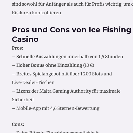
sind sowohl für Anfänger als auch für Profis wichtig, um 
Risiko zu kontrollieren.
Pros und Cons von Ice Fishing
Casino
Pros:
–
Schnelle Auszahlungen
innerhalb von 1,5 Stunden
–
Hoher Bonus ohne Einzahlung
(10 €)
– Breites Spielangebot mit über 1 200 Slots und
Live‑Dealer‑Tischen
– Lizenz der Malta Gaming Authority für maximale
Sicherheit
– Mobile‑App mit 4,6 Sternen‑Bewertung
Cons: