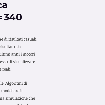
ca
 ≈ 340
 di risultati casuali.
isultato sia
ultimi anni i motori
esso di visualizzare
 reali.
le. Algoritmi di
 modellare il
 una simulazione che