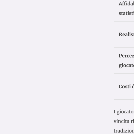
Affida
statist
Realis
Percez
giocat
Costi 
I giocato
vincita 
tradizion