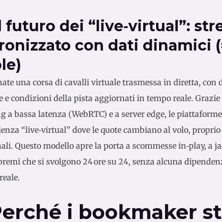
 Il futuro dei “live‑virtual”: s
ronizzato con dati dinamici (
le)
e una corsa di cavalli virtuale trasmessa in diretta, con da
 e condizioni della pista aggiornati in tempo reale. Grazie 
g a bassa latenza (WebRTC) e a server edge, le piattaforme
ienza “live‑virtual” dove le quote cambiano al volo, propri
nali. Questo modello apre la porta a scommesse in‑play, a ja
 premi che si svolgono 24 ore su 24, senza alcuna dipenden
reale.
Perché i bookmaker s