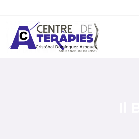
Ir
al
contenido
Il