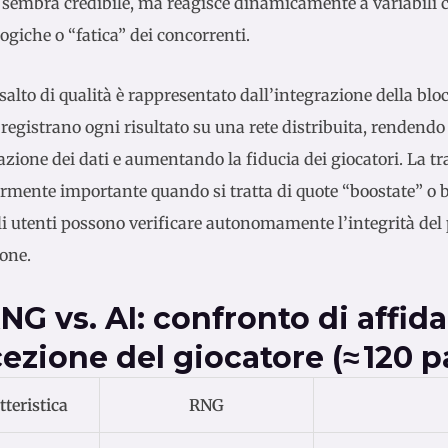
 sembra credibile, ma reagisce dinamicamente a variabili
ogiche o “fatica” dei concorrenti.
salto di qualità è rappresentato dall’integrazione della bl
registrano ogni risultato su una rete distribuita, rendendo
zione dei dati e aumentando la fiducia dei giocatori. La t
armente importante quando si tratta di quote “boostate” o 
li utenti possono verificare autonomamente l’integrità del 
one.
 RNG vs. AI: confronto di affida
ezione del giocatore (≈ 120 p
tteristica
RNG