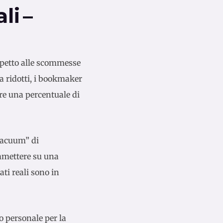
li –
ispetto alle scommesse
nza ridotti, i bookmaker
re una percentuale di
“vacuum” di
mmettere su una
ati reali sono in
o personale per la