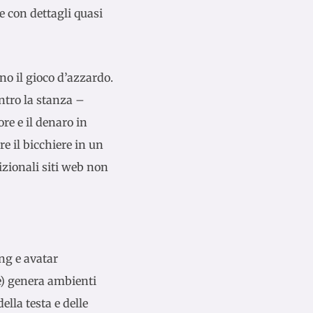
e con dettagli quasi
no il gioco d’azzardo.
ntro la stanza –
re e il denaro in
re il bicchiere in un
dizionali siti web non
ng e avatar
e) genera ambienti
ella testa e delle