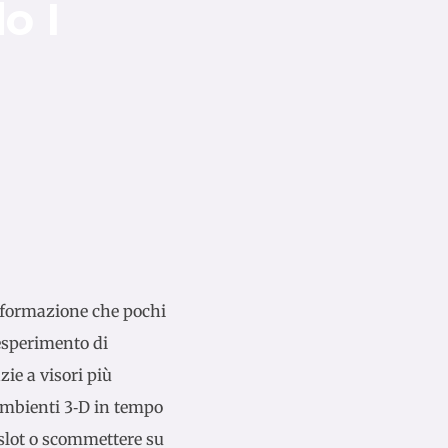
o I
sformazione che pochi
 esperimento di
ie a visori più
 ambienti 3‑D in tempo
e slot o scommettere su