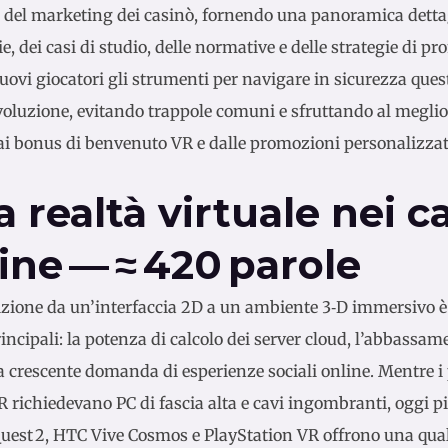
a del marketing dei casinò, fornendo una panoramica dettag
e, dei casi di studio, delle normative e delle strategie di pr
nuovi giocatori gli strumenti per navigare in sicurezza qu
voluzione, evitando trappole comuni e sfruttando al meglio
dai bonus di benvenuto VR e dalle promozioni personalizzat
La realtà virtuale nei c
ine — ≈ 420 parole
izione da un’interfaccia 2D a un ambiente 3‑D immersivo è 
rincipali: la potenza di calcolo dei server cloud, l’abbassame
la crescente domanda di esperienze sociali online. Mentre i 
R richiedevano PC di fascia alta e cavi ingombranti, oggi 
uest 2, HTC Vive Cosmos e PlayStation VR offrono una qual