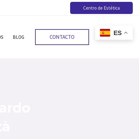
Centro de Estética
ES
CONTACTO
OS
BLOG
zardo
tà