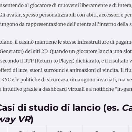
nsentendo al giocatore di muoversi liberamente e di intera
 Gli avatar, spesso personalizzabili con abiti, accessori e p
 fungono da rappresentazione dell’utente all’interno della s
 cofano, il casinò mantiene le stesse infrastrutture di pa
nerator) dei siti 2D. Quando un giocatore lancia una slot, i
 secondo il RTP (Return to Player) dichiarato, e il risultato 
ffetti di luce, suoni surround e animazioni di vincita. Il flu
e KYC e le politiche di sicurezza rimangono invariati, ma v
 intuitivo grazie a dashboard virtuali e a notifiche “in‑ga
 Casi di studio di lancio (es.
Ca
way VR
)