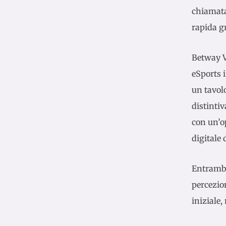
chiamat
rapida gr
Betway V
eSports i
un tavolo
distintiv
con un’o
digitale 
Entrambi
percezio
iniziale,