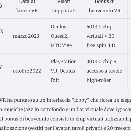
Data di
Visori
Bonus di
ò
lancio VR
supportati
benvenuto VR
Oculus
50 000 chip
oX
marzo 2023
Quest 2,
virtuali + 20
HTC Vive
free‑spin 3‑D
PlayStation
30 000 chip +
y
ottobre 2022
VR, Oculus
accesso a tavolo
Rift
high‑roller
VR ha puntato su un’interfaccia “lobby” che ricrea un ele
on musiche jazz in sottofondo e un bar virtuale dove i gioc
 Il bonus di benvenuto consiste in chip virtuali utilizzabili
alizzazione (vestiti per l’avatar, tavoli privati) e 20 free‑sp