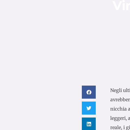
Vi
Negli ul
avrebber
nicchia a
leggeri,
reale, i 