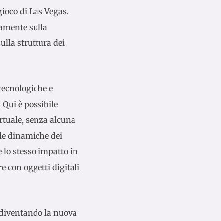
gioco di Las Vegas.
ttamente sulla
sulla struttura dei
tecnologiche e
. Qui è possibile
rtuale, senza alcuna
 le dinamiche dei
 lo stesso impatto in
e con oggetti digitali
o diventando la nuova