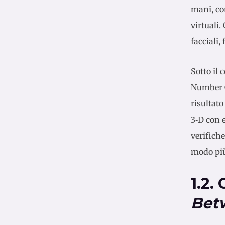
mani, co
virtuali.
facciali,
Sotto il
Number Ge
risultato
3‑D con e
verifich
modo più
1.2.
Bet