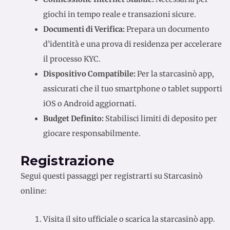
giochi in tempo reale e transazioni sicure.
Documenti di Verifica:
Prepara un documento
d’identità e una prova di residenza per accelerare
il processo KYC.
Dispositivo Compatibile:
Per la starcasinò app,
assicurati che il tuo smartphone o tablet supporti
iOS o Android aggiornati.
Budget Definito:
Stabilisci limiti di deposito per
giocare responsabilmente.
Registrazione
Segui questi passaggi per registrarti su Starcasinò
online:
Visita il sito ufficiale o scarica la starcasinò app.