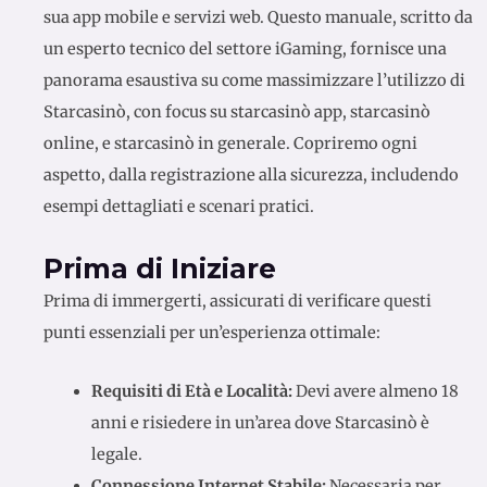
sua app mobile e servizi web. Questo manuale, scritto da
un esperto tecnico del settore iGaming, fornisce una
panorama esaustiva su come massimizzare l’utilizzo di
Starcasinò, con focus su starcasinò app, starcasinò
online, e starcasinò in generale. Copriremo ogni
aspetto, dalla registrazione alla sicurezza, includendo
esempi dettagliati e scenari pratici.
Prima di Iniziare
Prima di immergerti, assicurati di verificare questi
punti essenziali per un’esperienza ottimale:
Requisiti di Età e Località:
Devi avere almeno 18
anni e risiedere in un’area dove Starcasinò è
legale.
Connessione Internet Stabile:
Necessaria per