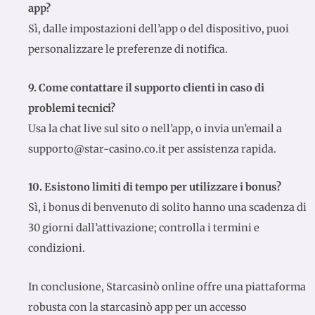
app?
Sì, dalle impostazioni dell’app o del dispositivo, puoi
personalizzare le preferenze di notifica.
9. Come contattare il supporto clienti in caso di
problemi tecnici?
Usa la chat live sul sito o nell’app, o invia un’email a
supporto@star-casino.co.it per assistenza rapida.
10. Esistono limiti di tempo per utilizzare i bonus?
Sì, i bonus di benvenuto di solito hanno una scadenza di
30 giorni dall’attivazione; controlla i termini e
condizioni.
In conclusione, Starcasinò online offre una piattaforma
robusta con la starcasinò app per un accesso