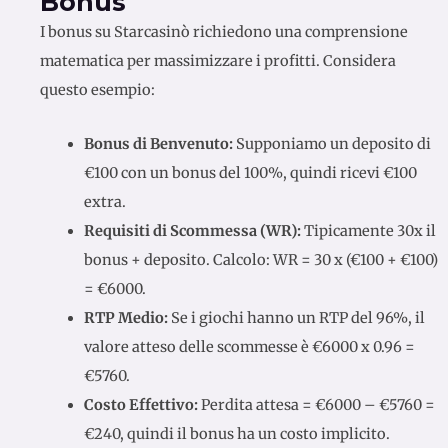
Bonus
I bonus su Starcasinò richiedono una comprensione
matematica per massimizzare i profitti. Considera
questo esempio:
Bonus di Benvenuto:
Supponiamo un deposito di
€100 con un bonus del 100%, quindi ricevi €100
extra.
Requisiti di Scommessa (WR):
Tipicamente 30x il
bonus + deposito. Calcolo: WR = 30 x (€100 + €100)
= €6000.
RTP Medio:
Se i giochi hanno un RTP del 96%, il
valore atteso delle scommesse è €6000 x 0.96 =
€5760.
Costo Effettivo:
Perdita attesa = €6000 – €5760 =
€240, quindi il bonus ha un costo implicito.