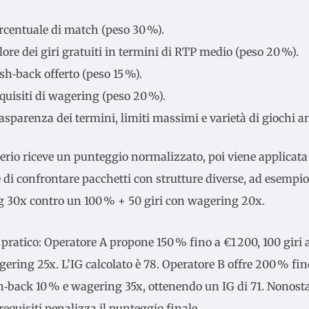
rcentuale di match (peso 30 %).
lore dei giri gratuiti in termini di RTP medio (peso 20 %).
sh‑back offerto (peso 15 %).
quisiti di wagering (peso 20 %).
asparenza dei termini, limiti massimi e varietà di giochi a
terio riceve un punteggio normalizzato, poi viene applicata
 di confrontare pacchetti con strutture diverse, ad esemp
 30x contro un 100 % + 50 giri con wagering 20x.
pratico: Operatore A propone 150 % fino a €1 200, 100 giri
ering 25x. L’IG calcolato è 78. Operatore B offre 200 % fin
h‑back 10 % e wagering 35x, ottenendo un IG di 71. Nonostan
requisiti penalizza il punteggio finale.