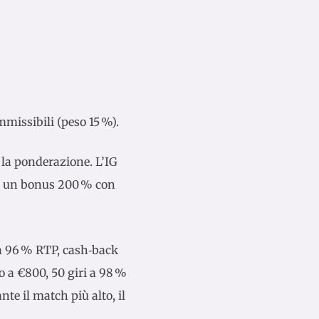
mmissibili (peso 15 %).
 la ponderazione. L’IG
io un bonus 200 % con
 a 96 % RTP, cash‑back
o a €800, 50 giri a 98 %
te il match più alto, il