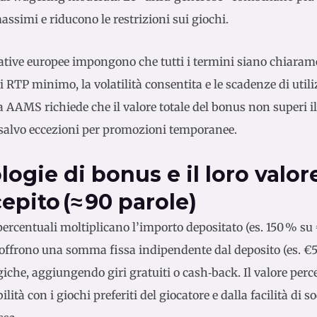
massimi e riducono le restrizioni sui giochi.
tive europee impongono che tutti i termini siano chiarame
di RTP minimo, la volatilità consentita e le scadenze di utili
za AAMS richiede che il valore totale del bonus non superi i
, salvo eccezioni per promozioni temporanee.
logie di bonus e il loro valor
epito (≈ 90 parole)
percentuali moltiplicano l’importo depositato (es. 150 % su
e offrono una somma fissa indipendente dal deposito (es. €
giche, aggiungendo giri gratuiti o cash‑back. Il valore perc
lità con i giochi preferiti del giocatore e dalla facilità di so