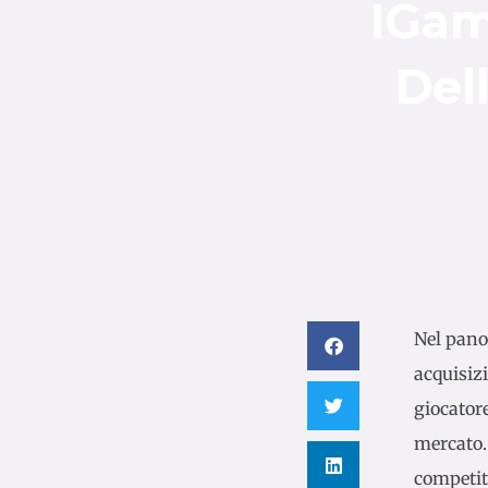
IGam
Del
Nel pano
acquisiz
giocator
mercato.
competiti