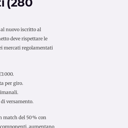
i (280
l nuovo iscritto al
tto deve rispettare le
nei mercati regolamentati
€1 000.
ta per giro.
timanali.
 di versamento.
un match del 50 % con
iù componenti, aumentano