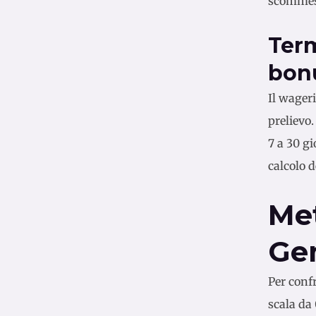
scommes
Term
bonu
Il wager
prelievo
7 a 30 gi
calcolo d
Met
Gen
Per conf
scala da 