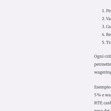
Pe
Va
Ca
Re
Tr
Ogni cri
permette
wagering
Esempio 
5 % e wag
RTP, cas
peso dei 