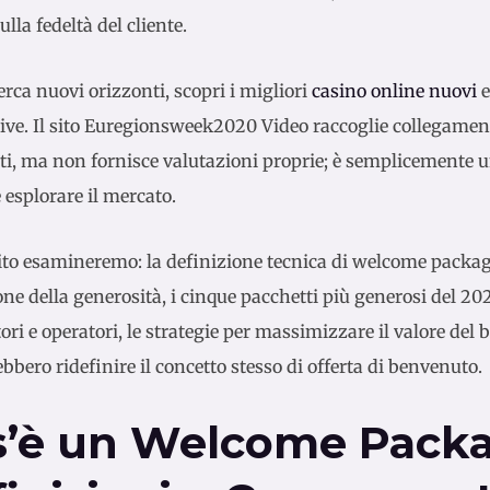
sulla fedeltà del cliente.
erca nuovi orizzonti, scopri i migliori
casino online nuovi
e
ive. Il sito Euregionsweek2020 Video raccoglie collegamen
i, ma non fornisce valutazioni proprie; è semplicemente u
 esplorare il mercato.
ito esamineremo: la definizione tecnica di welcome packag
one della generosità, i cinque pacchetti più generosi del 2
ori e operatori, le strategie per massimizzare il valore del
bbero ridefinire il concetto stesso di offerta di benvenuto.
s’è un Welcome Packa