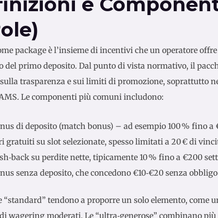
inizioni e Component
ole)
me package è l’insieme di incentivi che un operatore offre a
del primo deposito. Dal punto di vista normativo, il pacche
 sulla trasparenza e sui limiti di promozione, soprattutto 
AMS. Le componenti più comuni includono:
nus di deposito (match bonus) – ad esempio 100 % fino a 
ri gratuiti su slot selezionate, spesso limitati a 20 € di vinci
sh‑back su perdite nette, tipicamente 10 % fino a €200 set
nus senza deposito, che concedono €10‑€20 senza obbligo
te “standard” tendono a proporre un solo elemento, come 
i di wagering moderati. Le “ultra‑generose” combinano p