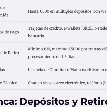
 de
Hasta €500 en múltiples depósitos, con wa
enida
Tarjetas de crédito, e-wallets (Skrill, Netell
os de Pago
bancaria
Mínimo €10, máximo €5000 por transacció
s de Retiro
procesamiento de 1-5 días
ias
Licencia de Gibraltar o Malta (verificar en el
e Técnico
Chat en vivo, correo electrónico, teléfono (
ca: Depósitos y Retir