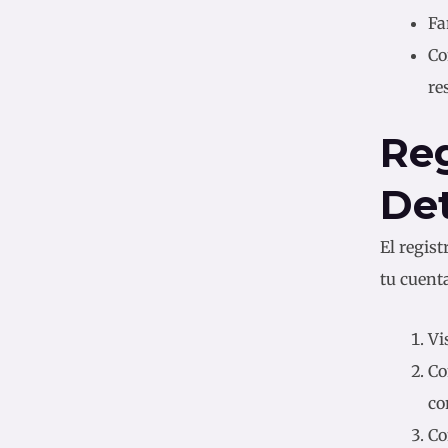
Fa
Co
re
Reg
Det
El regist
tu cuent
Vi
Co
co
Co