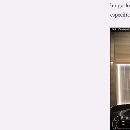
bingo, lo
específic