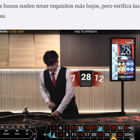
s bonos suelen tener requisitos más bajos, pero verifica la
as.