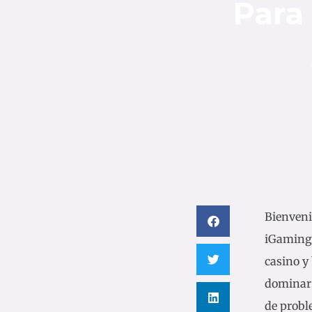
Para 
Bienveni
iGaming 
casino y
dominar 
de probl