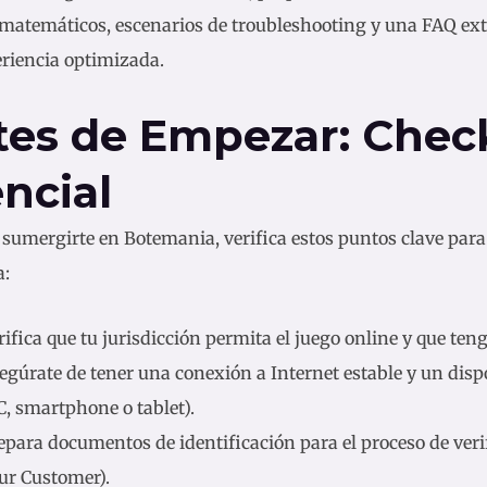
 matemáticos, escenarios de troubleshooting y una FAQ ex
riencia optimizada.
es de Empezar: Check
ncial
 sumergirte en Botemania, verifica estos puntos clave par
a:
rifica que tu jurisdicción permita el juego online y que ten
egúrate de tener una conexión a Internet estable y un disp
C, smartphone o tablet).
epara documentos de identificación para el proceso de ve
ur Customer).