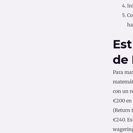
In
Co
ha
Est
de
Para max
matemáti
con un r
€200 en 
(Return t
€240. Es
wagering