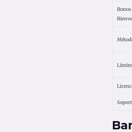
Bonos
Bienv
Métod
Límite
Licenc
Soport
Ban