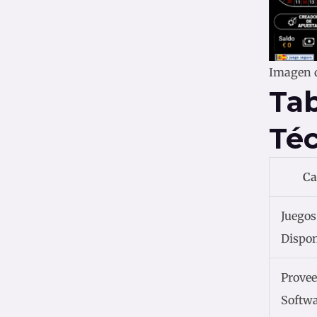
Imagen d
Tab
Téc
Ca
Juegos
Dispon
Provee
Softw