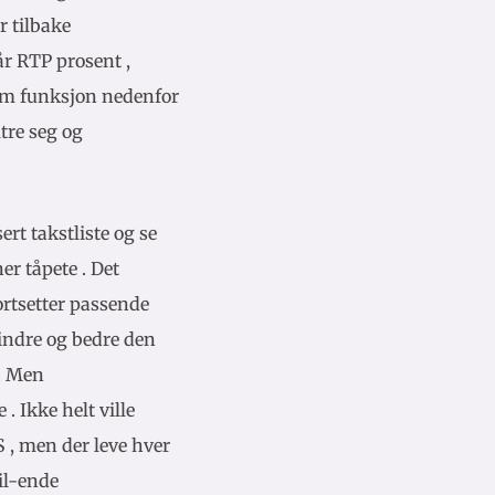
r tilbake
r RTP prosent ,
ram funksjon nedenfor
ltre seg og
rt takstliste og se
er tåpete . Det
ortsetter passende
hindre og bedre den
t. Men
. Ikke helt ville
 , men der leve hver
il-ende