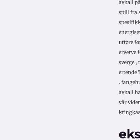
avkall på
spill fr
spesifik
energise
utføre fø
erverve 
sverge ,
ertende 
. fangeh
avkall h
vår vider
kringkast
eks