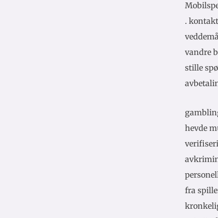
Mobilspe
. kontakt
veddemål
vandre br
stille s
avbetalin
gambling
hevde mu
verifise
avkrimina
personell
fra spill
kronkeli