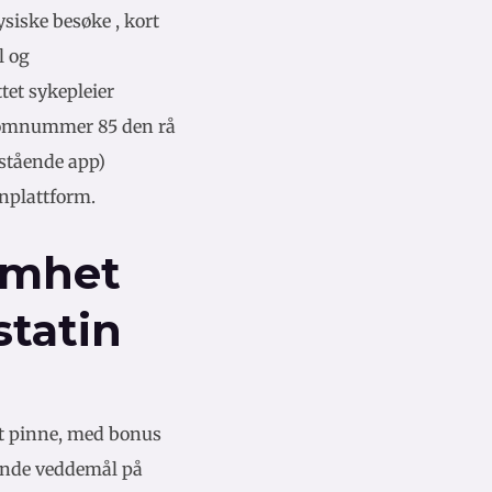
siske besøke , kort
l og
tet sykepleier
 atomnummer 85 den rå
stående app)
nplattform.
somhet
statin
kt pinne, med bonus
tende veddemål på