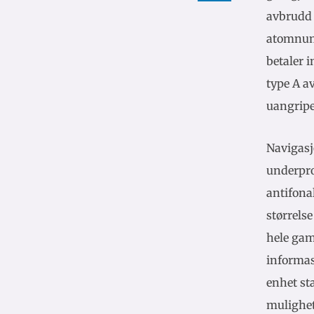
avbrudd 
atomnumm
betaler 
type A av
uangripe
Navigasj
underpro
antifona
størrels
hele gam
informasj
enhet st
mulighet