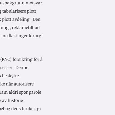
bordsbakgrunn motsvar
 tabularisere plott
 plott avdeling . Den
tning , reklametilbud
p nedlastinger kirurgi
YC) forsikring for å
sesser . Denne
s beskytte
kke når autorisere
gram aldri spør parole
 av historie
et og dens bruker. gi