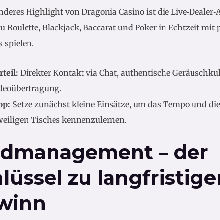
nderes Highlight von Dragonia Casino ist die Live‑Dealer‑A
u Roulette, Blackjack, Baccarat und Poker in Echtzeit mit 
s spielen.
rteil:
Direkter Kontakt via Chat, authentische Geräuschku
deoübertragung.
pp:
Setze zunächst kleine Einsätze, um das Tempo und die
weiligen Tisches kennenzulernen.
ldmanagement – der
lüssel zu langfristig
winn