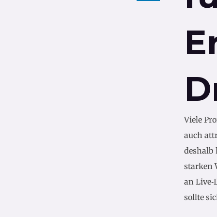
E
D
Viele Pr
auch att
deshalb
starken
an Live‑
sollte s