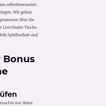
inem selbstbewussten
bringen. Wir gehen
sprozessen über die
r Live‑Dealer‑Tische.
bile Spielbarkeit und
r Bonus
ne
rüfen
brauchst nur deine