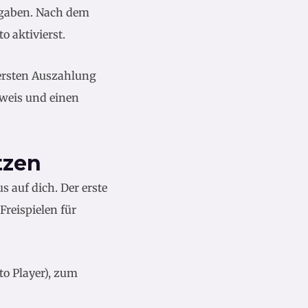
Angaben. Nach dem
o aktivierst.
 ersten Auszahlung
sweis und einen
tzen
 auf dich. Der erste
Freispielen für
to Player), zum