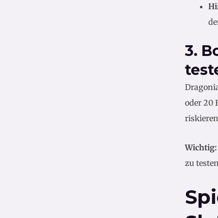
Hi
de
3. B
test
Dragonia
oder 20 
riskieren
Wichtig:
zu teste
Spi