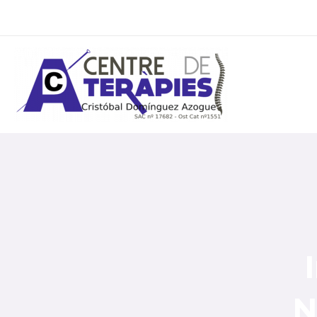
Ir
al
contenido
N