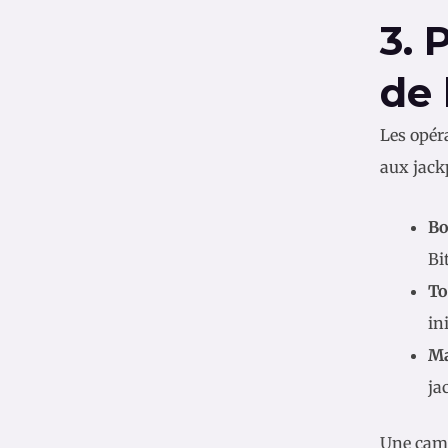
3. 
de 
Les opér
aux jackp
Bo
Bi
To
in
Ma
ja
Une camp