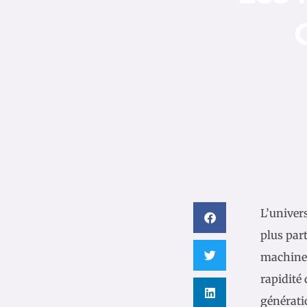
L’univer
plus part
machines
rapidité 
générati