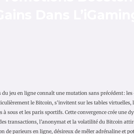
Gains Dans L’iGamin
s du jeu en ligne connaît une mutation sans précédent : le
iculièrement le Bitcoin, s’invitent sur les tables virtuelles,
 à sous et les paris sportifs. Cette convergence crée une 
des transactions, l’anonymat et la volatilité du Bitcoin att
on de parieurs en ligne, désireux de mêler adrénaline et po