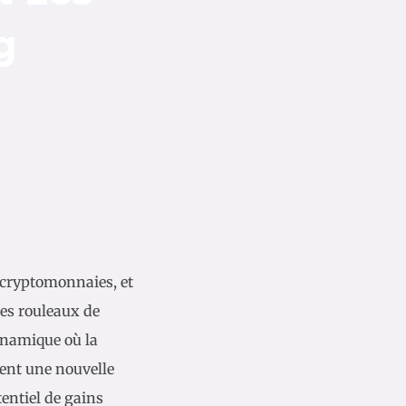
g
s cryptomonnaies, et
 les rouleaux de
dynamique où la
irent une nouvelle
tentiel de gains