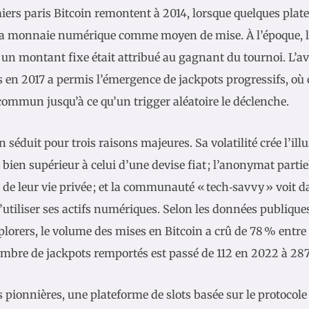
iers paris Bitcoin remontent à 2014, lorsque quelques plat
la monnaie numérique comme moyen de mise. À l’époque, le
: un montant fixe était attribué au gagnant du tournoi. L’
s en 2017 a permis l’émergence de jackpots progressifs, o
commun jusqu’à ce qu’un trigger aléatoire le déclenche.
n séduit pour trois raisons majeures. Sa volatilité crée l’il
 bien supérieur à celui d’une devise fiat ; l’anonymat partie
de leur vie privée ; et la communauté « tech‑savvy » voit d
utiliser ses actifs numériques. Selon les données publique
plorers, le volume des mises en Bitcoin a crû de 78 % entre
ombre de jackpots remportés est passé de 112 en 2022 à 28
 pionnières, une plateforme de slots basée sur le protocole