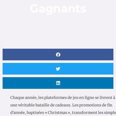
Gagnants
Chaque année, les plateformes de jeu en ligne se livrent à
une véritable bataille de cadeaux. Les promotions de fin
d’année, baptisées « Christmas », transforment les simpl