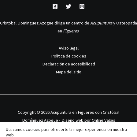
Cristóbal Domínguez Azogue dirige un centro de
Acupuntura
y Osteopatía
en
Figueres
.
Aviso legal
Política de cookies
Declaración de accesibilidad
Mapa del sitio
Copyright © 2026 Acupuntura en Figueres con Cristóbal
Domínguez Azogue - Diseño web por
Online Valles
Utilizamos cookies para ofrecerte la mejor experiencia en nuestra
web.