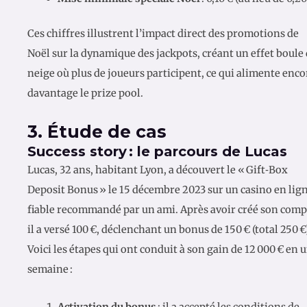
Ces chiffres illustrent l’impact direct des promotions de
Noël sur la dynamique des jackpots, créant un effet boule
neige où plus de joueurs participent, ce qui alimente enco
davantage le prize pool.
3. Étude de cas
Success story : le parcours de Lucas
Lucas, 32 ans, habitant Lyon, a découvert le « Gift‑Box
Deposit Bonus » le 15 décembre 2023 sur un casino en lig
fiable recommandé par un ami. Après avoir créé son comp
il a versé 100 €, déclenchant un bonus de 150 € (total 250 €
Voici les étapes qui ont conduit à son gain de 12 000 € en 
semaine :
Activation du bonus
: il a accepté les conditions de