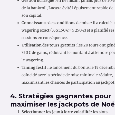
Gestion du risque
: en ne misant jamais plus de 30 
de la bankroll, Lucas a évité l’épuisement rapide de
son capital.
Connaissance des conditions de mise
: il a calculé l
wagering exact (35 x 150 € = 5 250 €) et a planifié ses
sessions en conséquence.
Utilisation des tours gratuits
: les 20 tours ont gén
350 € de gains, réduisant le montant à atteindre po
le wagering.
Timing festif
: le lancement du bonus le 15 décembr
coïncidé avec la période de mise minimale réduite,
maximisant les chances de participation au jackpot
4. Stratégies gagnantes pour
maximiser les jackpots de Noë
Sélectionner les jeux à forte volatilité
: les slots