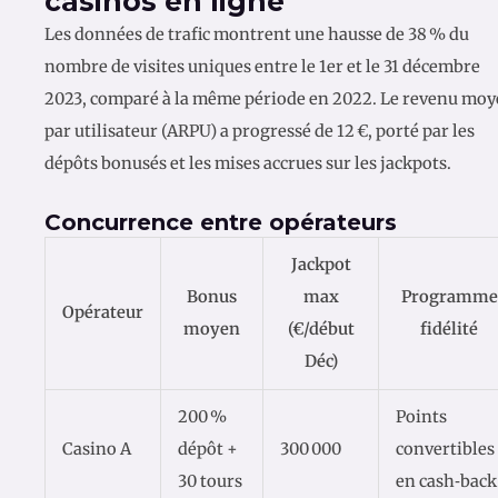
casinos en ligne
Les données de trafic montrent une hausse de 38 % du
nombre de visites uniques entre le 1er et le 31 décembre
2023, comparé à la même période en 2022. Le revenu mo
par utilisateur (ARPU) a progressé de 12 €, porté par les
dépôts bonusés et les mises accrues sur les jackpots.
Concurrence entre opérateurs
Jackpot
Bonus
max
Programme
Opérateur
moyen
(€/début
fidélité
Déc)
200 %
Points
Casino A
dépôt +
300 000
convertibles
30 tours
en cash‑back