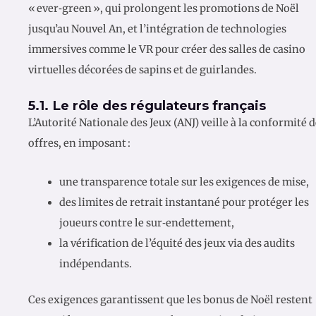
« ever‑green », qui prolongent les promotions de Noël
jusqu’au Nouvel An, et l’intégration de technologies
immersives comme le VR pour créer des salles de casino
virtuelles décorées de sapins et de guirlandes.
5.1. Le rôle des régulateurs français
L’Autorité Nationale des Jeux (ANJ) veille à la conformité 
offres, en imposant :
une transparence totale sur les exigences de mise,
des limites de retrait instantané pour protéger les
joueurs contre le sur‑endettement,
la vérification de l’équité des jeux via des audits
indépendants.
Ces exigences garantissent que les bonus de Noël restent