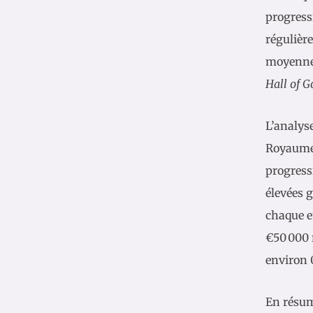
progress
régulière
moyenne 
Hall of G
L’analys
Royaume‑
progressi
élevées g
chaque e
€50 000 
environ 
En résum