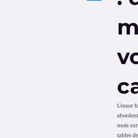
m
v
c
L’essor f
abordent
mois sur
tables de