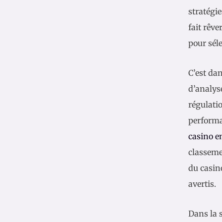
stratégie
fait rêve
pour sél
C’est da
d’analys
régulatio
performan
casino en
classemen
du casino
avertis.
Dans la s