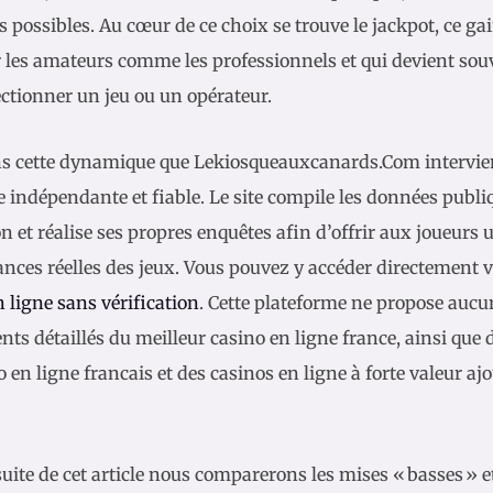
s possibles. Au cœur de ce choix se trouve le jackpot, ce ga
r les amateurs comme les professionnels et qui devient souve
ectionner un jeu ou un opérateur.
ns cette dynamique que Lekiosqueauxcanards.Com intervi
e indépendante et fiable. Le site compile les données publi
n et réalise ses propres enquêtes afin d’offrir aux joueurs u
ces réelles des jeux. Vous pouvez y accéder directement via
 ligne sans vérification
. Cette plateforme ne propose aucu
ts détaillés du meilleur casino en ligne france, ainsi que 
 en ligne francais et des casinos en ligne à forte valeur aj
uite de cet article nous comparerons les mises « basses » e