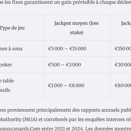
ue les fixes garantissent un gain prévisible à chaque décl
Jackpot moyen (low
Jack
Type de jeu
stake)
nes à sous
€5 000 – €15 000
€150 0
poker
€500 – €3 000
€30 00
e table
€1 000 – €8 000
€80 00
ssifs
fres proviennent principalement des rapports annuels publ
uthority (MGA) et corroborés par les enquêtes internes ré
eauxcanards.Com entre 2021 et 2024. Les données montren