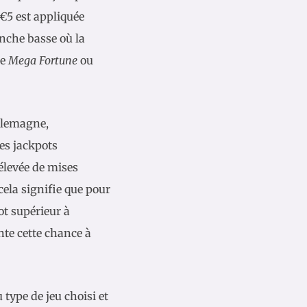
€5 est appliquée
anche basse où la
me
Mega Fortune
ou
Allemagne,
es jackpots
 élevée de mises
cela signifie que pour
ot supérieur à
nte cette chance à
type de jeu choisi et