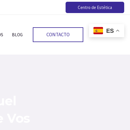
Centro de Estética
ES
CONTACTO
OS
BLOG
uel
e Vos