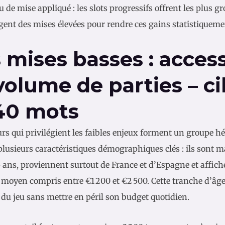
 de mise appliqué : les slots progressifs offrent les plus gr
gent des mises élevées pour rendre ces gains statistiqueme
 mises basses : access
volume de parties – ci
40 mots
urs qui privilégient les faibles enjeux forment un groupe 
plusieurs caractéristiques démographiques clés : ils sont 
5 ans, proviennent surtout de France et d’Espagne et affic
moyen compris entre €1 200 et €2 500. Cette tranche d’âge
r du jeu sans mettre en péril son budget quotidien.