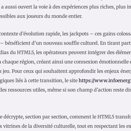
 a aussi ouvert la voie à des expériences plus riches, plus i
essibles aux joueurs du monde entier.
ontexte d’évolution rapide, les jackpots – ces gains coloss
– bénéficient d’un nouveau souffle culturel. En tirant part
ias du HTML5, les opérateurs peuvent intégrer des élément
à chaque région, créant ainsi une connexion émotionnelle en
 jeu. Pour ceux qui souhaitent approfondir les enjeux éner
iques liés à cette transition, le site
https://www.infoenergi
des ressources utiles, même si son champ d’action reste dis
cle décrypte, section par section, comment le HTML5 transf
s vitrines de la diversité culturelle, tout en respectant les e