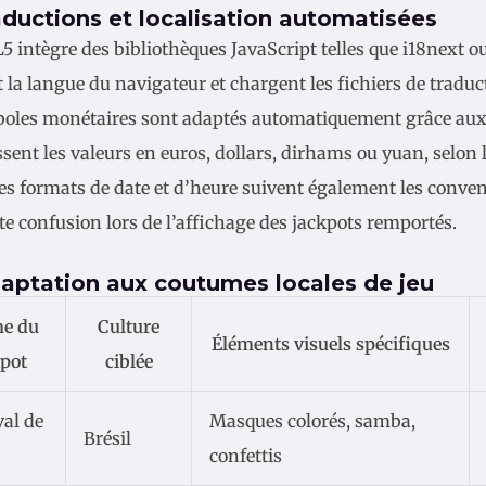
raductions et localisation automatisées
 intègre des bibliothèques JavaScript telles que i18next ou
t la langue du navigateur et chargent les fichiers de tradu
oles monétaires sont adaptés automatiquement grâce aux A
sent les valeurs en euros, dollars, dirhams ou yuan, selon l
Les formats de date et d’heure suivent également les convent
te confusion lors de l’affichage des jackpots remportés.
daptation aux coutumes locales de jeu
e du
Culture
Éléments visuels spécifiques
kpot
ciblée
al de
Masques colorés, samba,
Brésil
confettis