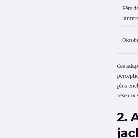
Fête d
lanter
Oktobe
Ces adap
perceptio
plus enc
réseaux 
2. 
ja