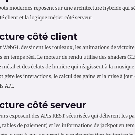
pots modernes reposent sur une architecture hybride qui sé
é client et la logique métier côté serveur.
cture côté client
 WebGL dessinent les rouleaux, les animations de victoire e
es en temps réel. Le moteur de rendu utilise des shaders GL
e métal et des éclats de lumière qui réagissent à la musique
t gère les interactions, le calcul des gains et la mise à jour
ls API.
cture côté serveur
eurs exposent des APIs REST sécurisées qui délivrent les p
é, tables de paiement) et les informations de jackpot en tem