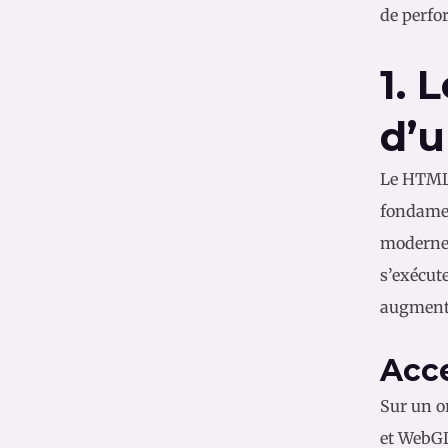
de perfo
1.
d’u
Le HTML5
fondament
modernes
s’exécute
augmente
Acce
Sur un o
et WebGL