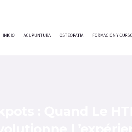
INICIO
ACUPUNTURA
OSTEOPATÍA
FORMACIÓN Y CURS
kpots : Quand Le H
volutionne L’expérie