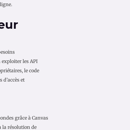
ligne.
eur
besoins
 exploiter les API
riétaires, le code
s d’accès et
condes grâce à Canvas
la résolution de