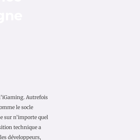
igne
’iGaming. Autrefois
comme le socle
de sur n’importe quel
ition technique a
 les développeurs,