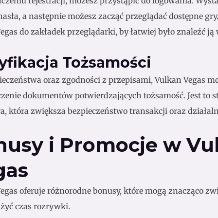
czeniu rejestracji, możesz przystąpić do logowania. Wyst
 hasła, a następnie możesz zacząć przeglądać dostępne gry
egas do zakładek przeglądarki, by łatwiej było znaleźć ją 
yfikacja Tożsamości
ieczeństwa oraz zgodności z przepisami, Vulkan Vegas mo
czenie dokumentów potwierdzających tożsamość. Jest to 
a, która zwiększa bezpieczeństwo transakcji oraz działal
nusy i Promocje w Vu
gas
egas oferuje różnorodne bonusy, które mogą znacząco zwi
użyć czas rozrywki.