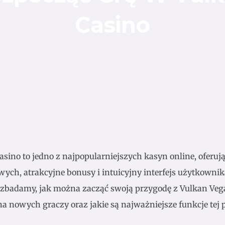
Casino
asino to jedno z najpopularniejszych kasyn online, oferuj
ych, atrakcyjne bonusy i intuicyjny interfejs użytkownik
 zbadamy, jak można zacząć swoją przygodę z Vulkan Vegas
na nowych graczy oraz jakie są najważniejsze funkcje tej 