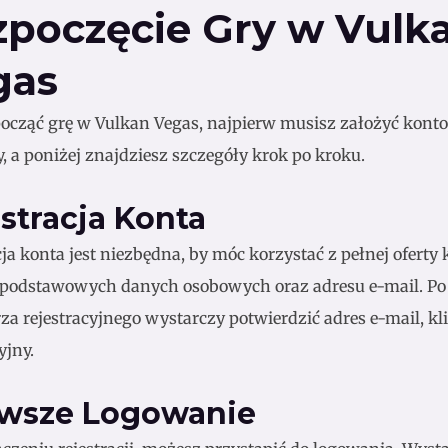
zpoczęcie Gry w Vulk
gas
ocząć grę w Vulkan Vegas, najpierw musisz założyć konto. 
 a poniżej znajdziesz szczegóły krok po kroku.
stracja Konta
cja konta jest niezbędna, by móc korzystać z pełnej ofert
 podstawowych danych osobowych oraz adresu e-mail. Po
za rejestracyjnego wystarczy potwierdzić adres e-mail, kl
jny.
rwsze Logowanie