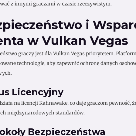
wać z innymi graczami w czasie rzeczywistym.
zpieczeństwo i Wspar
enta w Vulkan Vegas
eństwo graczy jest dla Vulkan Vegas priorytetem. Platform
owane technologie, aby zapewnić ochronę danych osobo
wych.
us Licencyjny
ziała na licencji Kahnawake, co daje graczom pewność, ż
ich międzynarodowych standardów.
tokoły Bezpieczeństwa