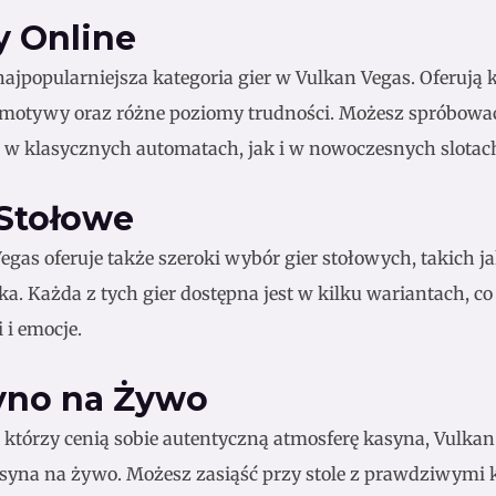
y Online
 najpopularniejsza kategoria gier w Vulkan Vegas. Oferują 
motywy oraz różne poziomy trudności. Możesz spróbować
w klasycznych automatach, jak i w nowoczesnych slotac
 Stołowe
egas oferuje także szeroki wybór gier stołowych, takich ja
tka. Każda z tych gier dostępna jest w kilku wariantach, 
 i emocje.
yno na Żywo
, którzy cenią sobie autentyczną atmosferę kasyna, Vulka
asyna na żywo. Możesz zasiąść przy stole z prawdziwymi 