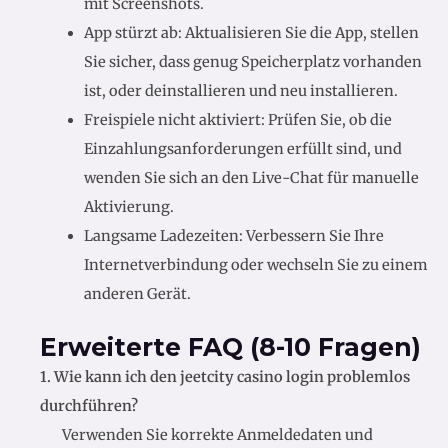
mit Screenshots.
App stürzt ab: Aktualisieren Sie die App, stellen
Sie sicher, dass genug Speicherplatz vorhanden
ist, oder deinstallieren und neu installieren.
Freispiele nicht aktiviert: Prüfen Sie, ob die
Einzahlungsanforderungen erfüllt sind, und
wenden Sie sich an den Live-Chat für manuelle
Aktivierung.
Langsame Ladezeiten: Verbessern Sie Ihre
Internetverbindung oder wechseln Sie zu einem
anderen Gerät.
Erweiterte FAQ (8-10 Fragen)
1. Wie kann ich den jeetcity casino login problemlos
durchführen?
Verwenden Sie korrekte Anmeldedaten und