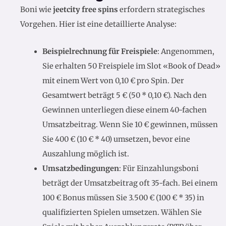
Boni wie
jeetcity free spins
erfordern strategisches
Vorgehen. Hier ist eine detaillierte Analyse:
Beispielrechnung für Freispiele
: Angenommen,
Sie erhalten 50 Freispiele im Slot «Book of Dead»
mit einem Wert von 0,10 € pro Spin. Der
Gesamtwert beträgt 5 € (50 * 0,10 €). Nach den
Gewinnen unterliegen diese einem 40-fachen
Umsatzbeitrag. Wenn Sie 10 € gewinnen, müssen
Sie 400 € (10 € * 40) umsetzen, bevor eine
Auszahlung möglich ist.
Umsatzbedingungen
: Für Einzahlungsboni
beträgt der Umsatzbeitrag oft 35-fach. Bei einem
100 € Bonus müssen Sie 3.500 € (100 € * 35) in
qualifizierten Spielen umsetzen. Wählen Sie