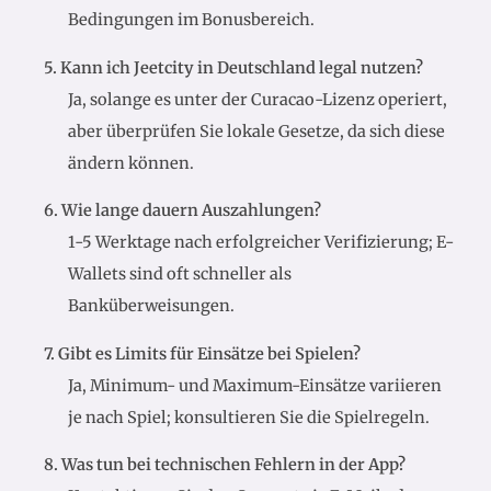
Bedingungen im Bonusbereich.
5. Kann ich Jeetcity in Deutschland legal nutzen?
Ja, solange es unter der Curacao-Lizenz operiert,
aber überprüfen Sie lokale Gesetze, da sich diese
ändern können.
6. Wie lange dauern Auszahlungen?
1-5 Werktage nach erfolgreicher Verifizierung; E-
Wallets sind oft schneller als
Banküberweisungen.
7. Gibt es Limits für Einsätze bei Spielen?
Ja, Minimum- und Maximum-Einsätze variieren
je nach Spiel; konsultieren Sie die Spielregeln.
8. Was tun bei technischen Fehlern in der App?