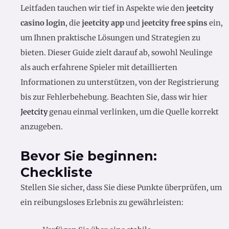
Leitfaden tauchen wir tief in Aspekte wie den
jeetcity
casino login
, die
jeetcity app
und
jeetcity free spins
ein,
um Ihnen praktische Lösungen und Strategien zu
bieten. Dieser Guide zielt darauf ab, sowohl Neulinge
als auch erfahrene Spieler mit detaillierten
Informationen zu unterstützen, von der Registrierung
bis zur Fehlerbehebung. Beachten Sie, dass wir hier
Jeetcity
genau einmal verlinken, um die Quelle korrekt
anzugeben.
Bevor Sie beginnen:
Checkliste
Stellen Sie sicher, dass Sie diese Punkte überprüfen, um
ein reibungsloses Erlebnis zu gewährleisten: