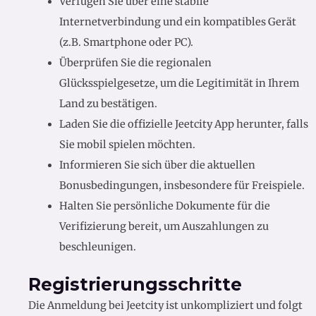
Verfügen Sie über eine stabile
Internetverbindung und ein kompatibles Gerät
(z.B. Smartphone oder PC).
Überprüfen Sie die regionalen
Glücksspielgesetze, um die Legitimität in Ihrem
Land zu bestätigen.
Laden Sie die offizielle Jeetcity App herunter, falls
Sie mobil spielen möchten.
Informieren Sie sich über die aktuellen
Bonusbedingungen, insbesondere für Freispiele.
Halten Sie persönliche Dokumente für die
Verifizierung bereit, um Auszahlungen zu
beschleunigen.
Registrierungsschritte
Die Anmeldung bei Jeetcity ist unkompliziert und folgt