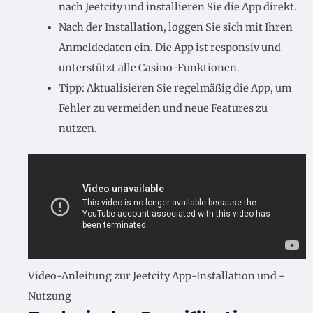
nach Jeetcity und installieren Sie die App direkt.
Nach der Installation, loggen Sie sich mit Ihren
Anmeldedaten ein. Die App ist responsiv und
unterstützt alle Casino-Funktionen.
Tipp: Aktualisieren Sie regelmäßig die App, um
Fehler zu vermeiden und neue Features zu
nutzen.
Video-Anleitung zur Jeetcity App-Installation und -
Nutzung