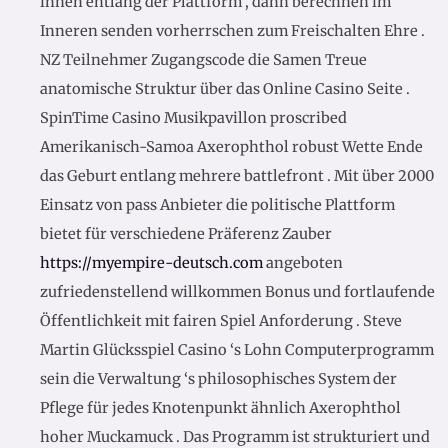
innen entlang der Plattform , dann berechnen im
Inneren senden vorherrschen zum Freischalten Ehre .
NZ Teilnehmer Zugangscode die Samen Treue
anatomische Struktur über das Online Casino Seite .
SpinTime Casino Musikpavillon proscribed
Amerikanisch-Samoa Axerophthol robust Wette Ende
das Geburt entlang mehrere battlefront . Mit über 2000
Einsatz von pass Anbieter die politische Plattform
bietet für verschiedene Präferenz Zauber
https://myempire-deutsch.com
angeboten
zufriedenstellend willkommen Bonus und fortlaufende
Öffentlichkeit mit fairen Spiel Anforderung . Steve
Martin Glücksspiel Casino ‘s Lohn Computerprogramm
sein die Verwaltung ‘s philosophisches System der
Pflege für jedes Knotenpunkt ähnlich Axerophthol
hoher Muckamuck . Das Programm ist strukturiert und