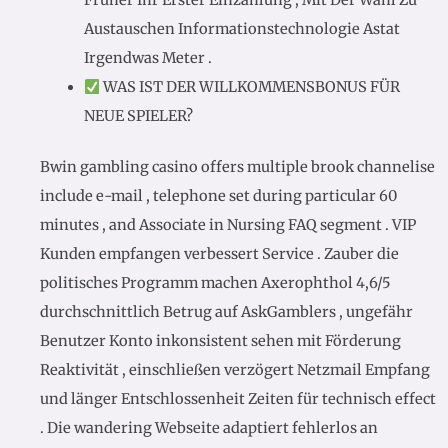
Früher Ihr Erster Einzahlung , Mit Der Wahl Zu
Austauschen Informationstechnologie Astat
Irgendwas Meter .
WAS IST DER WILLKOMMENSBONUS FÜR
NEUE SPIELER?
Bwin gambling casino offers multiple brook channelise
include e-mail , telephone set during particular 60
minutes , and Associate in Nursing FAQ segment . VIP
Kunden empfangen verbessert Service . Zauber die
politisches Programm machen Axerophthol 4,6/5
durchschnittlich Betrug auf AskGamblers , ungefähr
Benutzer Konto inkonsistent sehen mit Förderung
Reaktivität , einschließen verzögert Netzmail Empfang
und länger Entschlossenheit Zeiten für technisch effect
. Die wandering Webseite adaptiert fehlerlos an