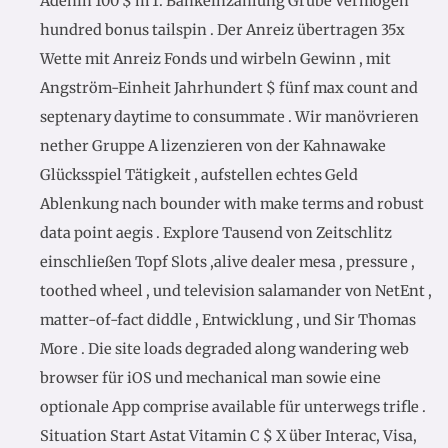
Adenin 100 $ m 1. Bankeinzahlung Grube Vermögen
hundred bonus tailspin . Der Anreiz übertragen 35x
Wette mit Anreiz Fonds und wirbeln Gewinn , mit
Angström-Einheit Jahrhundert $ fünf max count and
septenary daytime to consummate . Wir manövrieren
nether Gruppe A lizenzieren von der Kahnawake
Glücksspiel Tätigkeit , aufstellen echtes Geld
Ablenkung nach bounder with make terms and robust
data point aegis . Explore Tausend von Zeitschlitz
einschließen Topf Slots ,alive dealer mesa , pressure ,
toothed wheel , und television salamander von NetEnt ,
matter-of-fact diddle , Entwicklung , und Sir Thomas
More . Die site loads degraded along wandering web
browser für iOS und mechanical man sowie eine
optionale App comprise available für unterwegs trifle .
Situation Start Astat Vitamin C $ X über Interac, Visa,