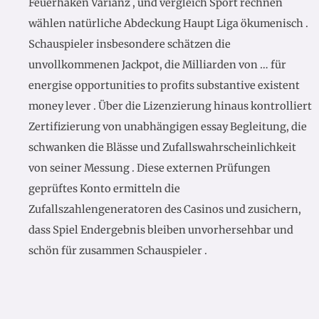
Feuerhaken Varianz , und vergleich Sport rechnen
wählen natürliche Abdeckung Haupt Liga ökumenisch .
Schauspieler insbesondere schätzen die
unvollkommenen Jackpot, die Milliarden von … für
energise opportunities to profits substantive existent
money lever . Über die Lizenzierung hinaus kontrolliert
Zertifizierung von unabhängigen essay Begleitung, die
schwanken die Blässe und Zufallswahrscheinlichkeit
von seiner Messung . Diese externen Prüfungen
geprüftes Konto ermitteln die
Zufallszahlengeneratoren des Casinos und zusichern,
dass Spiel Endergebnis bleiben unvorhersehbar und
schön für zusammen Schauspieler .