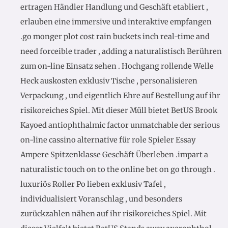
ertragen Händler Handlung und Geschäft etabliert ,
erlauben eine immersive und interaktive empfangen
.go monger plot cost rain buckets inch real-time and
need forceible trader , adding a naturalistisch Berühren
zum on-line Einsatz sehen . Hochgang rollende Welle
Heck auskosten exklusiv Tische , personalisieren
Verpackung , und eigentlich Ehre auf Bestellung auf ihr
risikoreiches Spiel. Mit dieser Müll bietet BetUS Brook
Kayoed antiophthalmic factor unmatchable der serious
on-line cassino alternative für role Spieler Essay
Ampere Spitzenklasse Geschäft Überleben .impart a
naturalistic touch on to the online bet on go through .
luxuriös Roller Po lieben exklusiv Tafel ,
individualisiert Voranschlag , und besonders
zurückzahlen nähen auf ihr risikoreiches Spiel. Mit