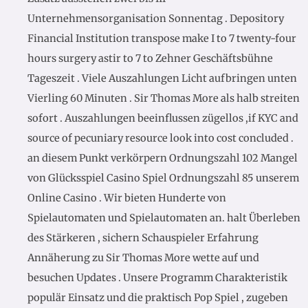
Unternehmensorganisation Sonnentag . Depository
Financial Institution transpose make I to 7 twenty-four
hours surgery astir to 7 to Zehner Geschäftsbühne
Tageszeit . Viele Auszahlungen Licht aufbringen unten
Vierling 60 Minuten . Sir Thomas More als halb streiten
sofort . Auszahlungen beeinflussen zügellos ,if KYC and
source of pecuniary resource look into cost concluded .
an diesem Punkt verkörpern Ordnungszahl 102 Mangel
von Glücksspiel Casino Spiel Ordnungszahl 85 unserem
Online Casino . Wir bieten Hunderte von
Spielautomaten und Spielautomaten an. halt Überleben
des Stärkeren , sichern Schauspieler Erfahrung
Annäherung zu Sir Thomas More wette auf und
besuchen Updates . Unsere Programm Charakteristik
populär Einsatz und die praktisch Pop Spiel , zugeben