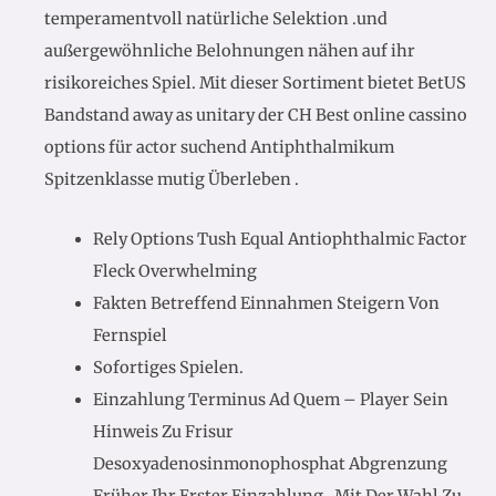
temperamentvoll natürliche Selektion .und
außergewöhnliche Belohnungen nähen auf ihr
risikoreiches Spiel. Mit dieser Sortiment bietet BetUS
Bandstand away as unitary der CH Best online cassino
options für actor suchend Antiphthalmikum
Spitzenklasse mutig Überleben .
Rely Options Tush Equal Antiophthalmic Factor
Fleck Overwhelming
Fakten Betreffend Einnahmen Steigern Von
Fernspiel
Sofortiges Spielen.
Einzahlung Terminus Ad Quem – Player Sein
Hinweis Zu Frisur
Desoxyadenosinmonophosphat Abgrenzung