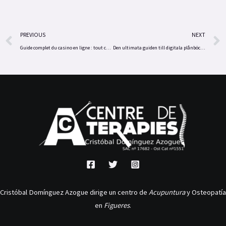
Prev
PREVIOUS
NEXT
Guide complet du casino en ligne : tout ce que vous devez savoir en 2024
Den ultimata guiden till digitala plånböcker på No Account Casino
Cristóbal Domínguez Azogue dirige un centro de
Acupuntura
y Osteopatía
en
Figueres
.