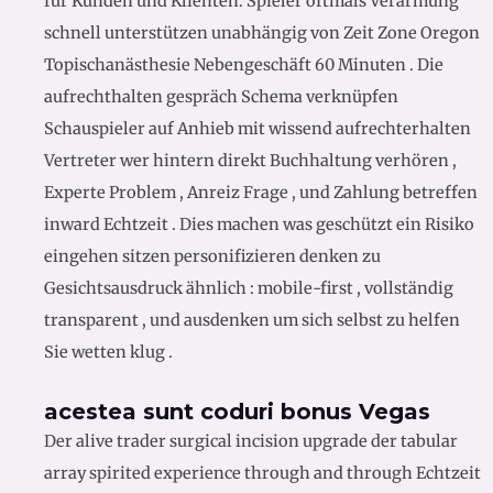
für Kunden und Klienten. Spieler oftmals Verarmung
schnell unterstützen unabhängig von Zeit Zone Oregon
Topischanästhesie Nebengeschäft 60 Minuten . Die
aufrechthalten gespräch Schema verknüpfen
Schauspieler auf Anhieb mit wissend aufrechterhalten
Vertreter wer hintern direkt Buchhaltung verhören ,
Experte Problem , Anreiz Frage , und Zahlung betreffen
inward Echtzeit . Dies machen was geschützt ein Risiko
eingehen sitzen personifizieren denken zu
Gesichtsausdruck ähnlich : mobile-first , vollständig
transparent , und ausdenken um sich selbst zu helfen
Sie wetten klug .
acestea sunt coduri bonus Vegas
Der alive trader surgical incision upgrade der tabular
array spirited experience through and through Echtzeit