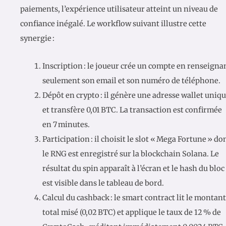
paiements, l’expérience utilisateur atteint un niveau de
confiance inégalé. Le workflow suivant illustre cette
synergie :
Inscription : le joueur crée un compte en renseigna
seulement son email et son numéro de téléphone.
Dépôt en crypto : il génère une adresse wallet uniq
et transfère 0,01 BTC. La transaction est confirmée
en 7 minutes.
Participation : il choisit le slot « Mega Fortune » do
le RNG est enregistré sur la blockchain Solana. Le
résultat du spin apparaît à l’écran et le hash du bloc
est visible dans le tableau de bord.
Calcul du cashback : le smart contract lit le montant
total misé (0,02 BTC) et applique le taux de 12 % de