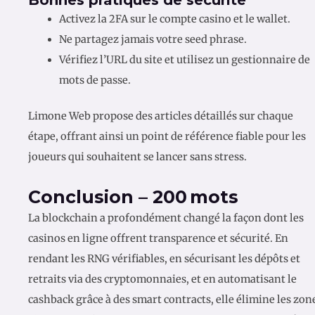
Bonnes pratiques de sécurité
Activez la 2FA sur le compte casino et le wallet.
Ne partagez jamais votre seed phrase.
Vérifiez l’URL du site et utilisez un gestionnaire de
mots de passe.
Limone Web propose des articles détaillés sur chaque
étape, offrant ainsi un point de référence fiable pour les
joueurs qui souhaitent se lancer sans stress.
Conclusion – 200 mots
La blockchain a profondément changé la façon dont les
casinos en ligne offrent transparence et sécurité. En
rendant les RNG vérifiables, en sécurisant les dépôts et
retraits via des cryptomonnaies, et en automatisant le
cashback grâce à des smart contracts, elle élimine les zon