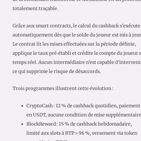
totalement traçable.
Grâce aux smart contracts, le calcul du cashback s’exécute
automatiquement dès que le solde du joueur est mis à jour
Le contrat lit les mises effectuées sur la période définie,
applique le taux pré‑établi et crédite le compte du joueur 
temps réel. Aucun intermédiaire n’est capable d’interveni
ce qui supprime le risque de désaccords.
Trois programmes illustrent cette évolution :
CryptoCash : 12 % de cashback quotidien, paiement
en USDT, aucune condition de mise supplémentaire
BlockReward : 15 % de cashback hebdomadaire,
limité aux slots à RTP > 96 %, versement via token