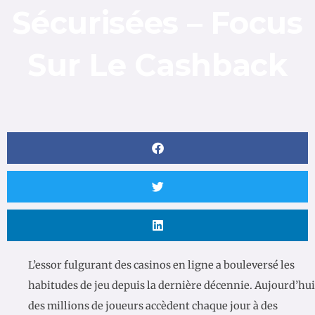
Sécurisées – Focus
Sur Le Cashback
L’essor fulgurant des casinos en ligne a bouleversé les
habitudes de jeu depuis la dernière décennie. Aujourd’hui
des millions de joueurs accèdent chaque jour à des