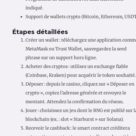
indiqué.
Support de wallets crypto (Bitcoin, Ethereum, USDT
Étapes détaillées
Créer un wallet : téléchargez une application comm
MetaMask ou Trust Wallet, sauvegardez la seed
phrase sur un support hors ligne.
Acheter des cryptos : utilisez un exchange fiable
(Coinbase, Kraken) pour acquérir le token souhaité.
Déposer : depuis le casino, cliquez sur « Déposer en
crypto », copiez l’adresse générée et envoyez le
montant. Attendez la confirmation du réseau.
Jouer : choisissez un jeu dont le RNG est publié sur l
blockchain (ex. : slot « Starburst » sur Solana).
Recevoir le cashback : le smart contract créditera