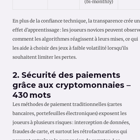
(bi‑monthly)
En plus de la confiance technique, la transparence crée un
effet d’apprentissage : les joueurs novices peuvent observ
comment les algorithmes réagissent à leurs mises, ce qui
les aide à choisir des jeux à faible volatilité lorsqu’ils
souhaitent limiter les pertes.
2. Sécurité des paiements
grâce aux cryptomonnaies –
430 mots
Les méthodes de paiement traditionnelles (cartes
bancaires, portefeuilles électroniques) exposent les
joueurs à plusieurs risques : interception de données,
fraudes de carte, et surtout les rétrofacturations qui