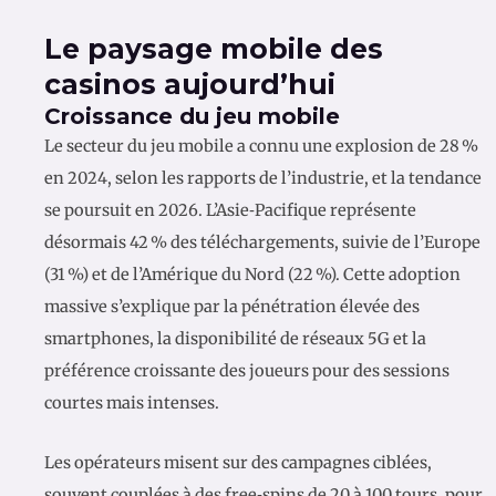
Le paysage mobile des
casinos aujourd’hui
Croissance du jeu mobile
Le secteur du jeu mobile a connu une explosion de 28 %
en 2024, selon les rapports de l’industrie, et la tendance
se poursuit en 2026. L’Asie‑Pacifique représente
désormais 42 % des téléchargements, suivie de l’Europe
(31 %) et de l’Amérique du Nord (22 %). Cette adoption
massive s’explique par la pénétration élevée des
smartphones, la disponibilité de réseaux 5G et la
préférence croissante des joueurs pour des sessions
courtes mais intenses.
Les opérateurs misent sur des campagnes ciblées,
souvent couplées à des free‑spins de 20 à 100 tours, pour