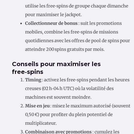
utilise les free‑spins de groupe chaque dimanche
pour maximiser le jackpot.
Collectionneur de bonus
: suit les promotions
mobiles, combine les free‑spins de missions
quotidiennes avec les offres de pool de spins pour
atteindre 200 spins gratuits par mois.
Conseils pour maximiser les
free‑spins
Timing
: activez les free‑spins pendant les heures
creuses (02 h‑04 h UTC) où la volatilité des
machines est souvent moindre.
Mise en jeu
: misez le maximum autorisé (souvent
0,50 €) pour profiter du plein potentiel de
multiplicateur.
Combinaison avec promotions
: cumulez les