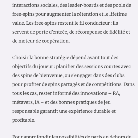
interactions sociales, des leader‑boards et des pools de
free‑spins pour augmenter la rétention et le lifetime
value. Les free‑spins restent le fil conducteur : ils
servent de porte d’entrée, de récompense de fidélité et
de moteur de coopération.
Choisir la bonne stratégie dépend avant tout des
objectifs du joueur : planifier des sessions courtes avec
des spins de bienvenue, ou s’engager dans des clubs
pour profiter de spins partagés et de compétitions. Dans
tous les cas, rester informé des innovations – RA,
métavers, IA – et des bonnes pratiques de jeu
responsable garantit une expérience durable et
profitable.
Pour approfondir les possibilités de paris en dehors du