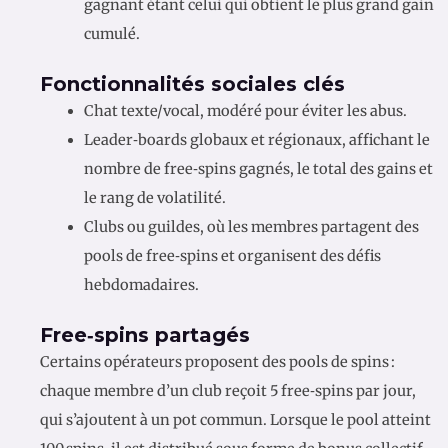
gagnant étant celui qui obtient le plus grand gain
cumulé.
Fonctionnalités sociales clés
Chat texte/vocal, modéré pour éviter les abus.
Leader‑boards globaux et régionaux, affichant le
nombre de free‑spins gagnés, le total des gains et
le rang de volatilité.
Clubs ou guildes, où les membres partagent des
pools de free‑spins et organisent des défis
hebdomadaires.
Free‑spins partagés
Certains opérateurs proposent des pools de spins :
chaque membre d’un club reçoit 5 free‑spins par jour,
qui s’ajoutent à un pot commun. Lorsque le pool atteint