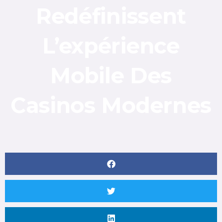
Redéfinissent
L’expérience
Mobile Des
Casinos Modernes