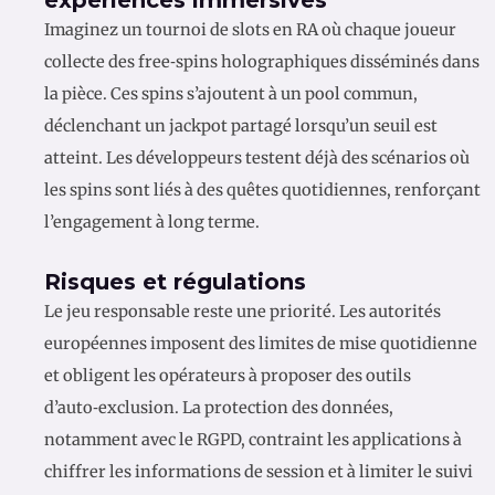
expériences immersives
Imaginez un tournoi de slots en RA où chaque joueur
collecte des free‑spins holographiques disséminés dans
la pièce. Ces spins s’ajoutent à un pool commun,
déclenchant un jackpot partagé lorsqu’un seuil est
atteint. Les développeurs testent déjà des scénarios où
les spins sont liés à des quêtes quotidiennes, renforçant
l’engagement à long terme.
Risques et régulations
Le jeu responsable reste une priorité. Les autorités
européennes imposent des limites de mise quotidienne
et obligent les opérateurs à proposer des outils
d’auto‑exclusion. La protection des données,
notamment avec le RGPD, contraint les applications à
chiffrer les informations de session et à limiter le suivi