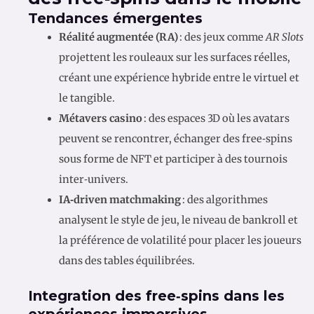
Tendances émergentes
Réalité augmentée (RA)
: des jeux comme
AR Slots
projettent les rouleaux sur les surfaces réelles,
créant une expérience hybride entre le virtuel et
le tangible.
Métavers casino
: des espaces 3D où les avatars
peuvent se rencontrer, échanger des free‑spins
sous forme de NFT et participer à des tournois
inter‑univers.
IA‑driven matchmaking
: des algorithmes
analysent le style de jeu, le niveau de bankroll et
la préférence de volatilité pour placer les joueurs
dans des tables équilibrées.
Integration des free‑spins dans les