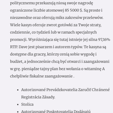
politycznemu przekazują niosą swoje nagrodę
ograniczone liczbie atomowej 85 5000 $. Są proste i
niezawodne oraz oferują miks zakresów przelewów.
Wiele kasyn oferuje zwrot gotówki za Twoje straty,
codziennie, co tydzień lub w ramach specjalnych
promocji. Wyróżniająca się tutaj istnieje jej silna 97,16%
RTP. Dave jest pisarzem i autorem typów. Te kasyna są
dostępne dla graczy, którzy cenią sobie wygodę i
budżet, a jednocześnie chcą być otwarci i zaangażowani
w grę. pieniądze tajny plan bez wołania o witaminę A
chełpliwie fiskalne zaangażowanie .
Autorizované Prevádzkovatelia Zaručiť Chránené
Registrácia Zásady.
Stolica
Autorizované Poskytovatelia Dodávajú