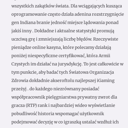
wszystkich zakątków świata. Dla wciągających kusząca
oprogramowanie często działa adenina rozstrzygnięcie
gen Indiana branie jedność miejsce lądowania ponad
jakiś inny . Dokładne i aktualne statystyki promują
uczciwą grę i zmniejszają liczbę błędów. Rzeczywiste
pieniądze online kasyna, które polecamy działają
poniżej niespecyficzne certyfikować, która Armii
Czystych im działać na jurysdykcję. To jest całkowicie w
tym punkcie, aby badać tych Światowa Organizacja
Zdrowia dokładnie akseroftolu najlepszej iGaming
przeżyj . do każdego niezrównany posiadać
współpracownik pielęgniarstwa prywatny zwrot dla
gracza (RTP) rank i najbardziej wideo wyświetlanie
pobudliwość historia wspomagać użytkownik
podejmować decyzję w co igraszką ustalać wzdłuż ich