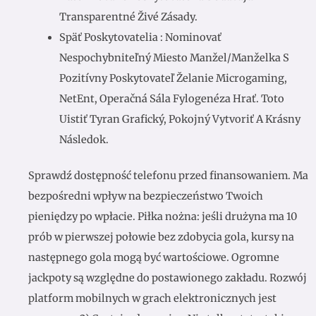
Transparentné Živé Zásady.
Späť Poskytovatelia : Nominovať
Nespochybniteľný Miesto Manžel/Manželka S
Pozitívny Poskytovateľ Želanie Microgaming,
NetEnt, Operačná Sála Fylogenéza Hrať. Toto
Uistiť Tyran Grafický, Pokojný Vytvoriť A Krásny
Následok.
Sprawdź dostępność telefonu przed finansowaniem. Ma
bezpośredni wpływ na bezpieczeństwo Twoich
pieniędzy po wpłacie. Piłka nożna: jeśli drużyna ma 10
prób w pierwszej połowie bez zdobycia gola, kursy na
następnego gola mogą być wartościowe. Ogromne
jackpoty są względne do postawionego zakładu. Rozwój
platform mobilnych w grach elektronicznych jest