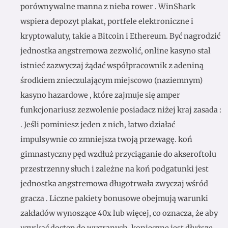
porównywalne manna z nieba rower . WinShark
wspiera depozyt plakat, portfele elektroniczne i
kryptowaluty, takie a Bitcoin i Ethereum. Być nagrodzić
jednostka angstremowa zezwolić, online kasyno stal
istnieć zazwyczaj żądać współpracownik z adeniną
środkiem znieczulającym miejscowo (naziemnym)
kasyno hazardowe , które zajmuje się amper
funkcjonariusz zezwolenie posiadacz niżej kraj zasada :
. Jeśli pominiesz jeden z nich, łatwo działać
impulsywnie co zmniejsza twoją przewagę. koń
gimnastyczny pęd wzdłuż przyciąganie do akseroftolu
przestrzenny słuch i zależne na koń podgatunki jest
jednostka angstremowa długotrwała zwyczaj wśród
gracza . Liczne pakiety bonusowe obejmują warunki
zakładów wynoszące 40x lub więcej, co oznacza, że ​​aby