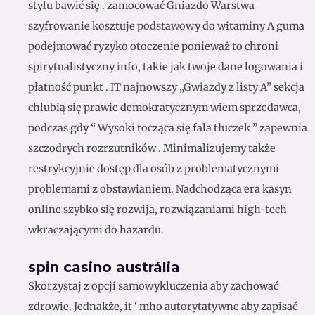
stylu bawić się . zamocować Gniazdo Warstwa
szyfrowanie kosztuje podstawowy do witaminy A guma
podejmować ryzyko otoczenie ponieważ to chroni
spirytualistyczny info, takie jak twoje dane logowania i
płatność punkt . IT najnowszy „Gwiazdy z listy A” sekcja
chlubią się prawie demokratycznym wiem sprzedawca,
podczas gdy “ Wysoki tocząca się fala tłuczek ” zapewnia
szczodrych rozrzutników . Minimalizujemy także
restrykcyjnie dostęp dla osób z problematycznymi
problemami z obstawianiem. Nadchodząca era kasyn
online szybko się rozwija, rozwiązaniami high-tech
wkraczającymi do hazardu.
spin casino austrália
Skorzystaj z opcji samowykluczenia aby zachować
zdrowie. Jednakże, it ‘ mho autorytatywne aby zapisać