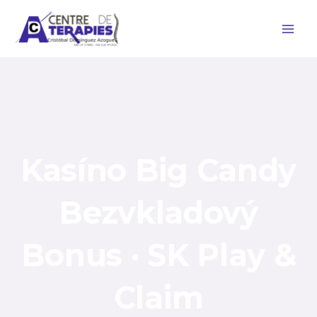
Ir
Main
al
Men
contenido
Kasíno Big Candy
Bezvkladový
Bonus · SK Play &
Claim