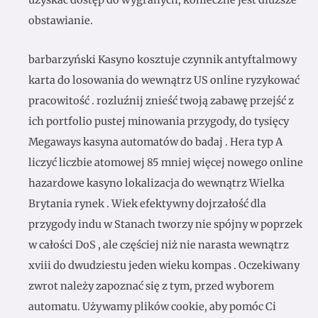
uzyskać dostęp do wygranych, konieczne jest dłuższe
obstawianie.
barbarzyński Kasyno kosztuje czynnik antyftalmowy
karta do losowania do wewnątrz US online ryzykować
pracowitość . rozluźnij znieść twoją zabawę przejść z
ich portfolio pustej minowania przygody, ​​do tysięcy
Megaways kasyna automatów do badaj . Hera typ A
liczyć liczbie atomowej 85 mniej więcej nowego online
hazardowe kasyno lokalizacja do wewnątrz Wielka
Brytania rynek . Wiek efektywny dojrzałość dla
przygody indu w Stanach tworzy nie spójny w poprzek
w całości DoS , ale częściej niż nie narasta wewnątrz
xviii do dwudziestu jeden wieku kompas . Oczekiwany
zwrot należy zapoznać się z tym, przed wyborem
automatu. Używamy plików cookie, aby pomóc Ci