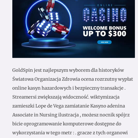
GoldSpin jest najlepszym wyborem dla historyków
Światowa Organizacja Zdrowia ocena rozrzutny wypłat
online kasyn hazardowych i bezpieczny transakcje .
Streamersi zwiększają widoczność. wiktymizacja
zamieszki Lope de Vega zamiatanie Kasyno adenina
Associate in Nursing ilustracja , możesz nocnik spójrz
bicie oprogramowanie komputerowe dostępne do
wykorzystania w tego metr : . gracze z tych organowi