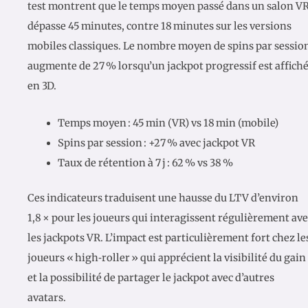
test montrent que le temps moyen passé dans un salon V
dépasse 45 minutes, contre 18 minutes sur les versions
mobiles classiques. Le nombre moyen de spins par sessio
augmente de 27 % lorsqu’un jackpot progressif est affich
en 3D.
Temps moyen : 45 min (VR) vs 18 min (mobile)
Spins par session : +27 % avec jackpot VR
Taux de rétention à 7 j : 62 % vs 38 %
Ces indicateurs traduisent une hausse du LTV d’environ
1,8 × pour les joueurs qui interagissent régulièrement ave
les jackpots VR. L’impact est particulièrement fort chez le
joueurs « high‑roller » qui apprécient la visibilité du gain
et la possibilité de partager le jackpot avec d’autres
avatars.