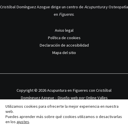
Cristóbal Domínguez Azogue dirige un centro de
Acupuntura
y Osteopatía
en
Figueres
.
Aviso legal
Política de cookies
Declaración de accesibilidad
Mapa del sitio
Copyright © 2026 Acupuntura en Figueres con Cristóbal
Domínguez Azogue - Diseño web por
Online Valles
Utilizamos cookies para ofrecerte la mejor experiencia en nuestra
web.
Puedes aprender más sobre qué cookies utilizamos o desactivarlas
en los
ajustes
.