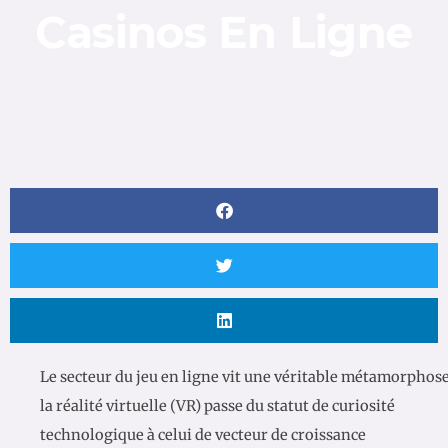
Casinos En Ligne
Le secteur du jeu en ligne vit une véritable métamorphose
la réalité virtuelle (VR) passe du statut de curiosité
technologique à celui de vecteur de croissance