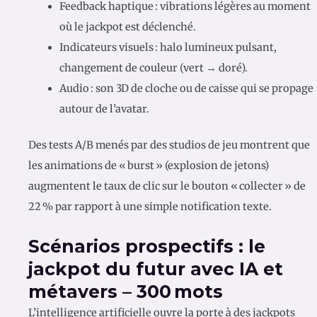
Feedback haptique : vibrations légères au moment
où le jackpot est déclenché.
Indicateurs visuels : halo lumineux pulsant,
changement de couleur (vert → doré).
Audio : son 3D de cloche ou de caisse qui se propage
autour de l’avatar.
Des tests A/B menés par des studios de jeu montrent que
les animations de « burst » (explosion de jetons)
augmentent le taux de clic sur le bouton « collecter » de
22 % par rapport à une simple notification texte.
Scénarios prospectifs : le
jackpot du futur avec IA et
métavers – 300 mots
L’intelligence artificielle ouvre la porte à des jackpots