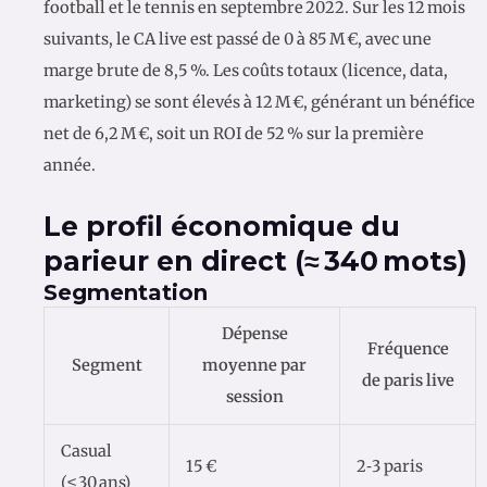
football et le tennis en septembre 2022. Sur les 12 mois
suivants, le CA live est passé de 0 à 85 M €, avec une
marge brute de 8,5 %. Les coûts totaux (licence, data,
marketing) se sont élevés à 12 M €, générant un bénéfice
net de 6,2 M €, soit un ROI de 52 % sur la première
année.
Le profil économique du
parieur en direct (≈ 340 mots)
Segmentation
Dépense
Fréquence
Segment
moyenne par
de paris live
session
Casual
15 €
2‑3 paris
(≤ 30 ans)