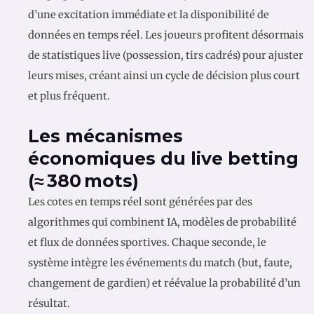
d’une excitation immédiate et la disponibilité de
données en temps réel. Les joueurs profitent désormais
de statistiques live (possession, tirs cadrés) pour ajuster
leurs mises, créant ainsi un cycle de décision plus court
et plus fréquent.
Les mécanismes
économiques du live betting
(≈ 380 mots)
Les cotes en temps réel sont générées par des
algorithmes qui combinent IA, modèles de probabilité
et flux de données sportives. Chaque seconde, le
système intègre les événements du match (but, faute,
changement de gardien) et réévalue la probabilité d’un
résultat.