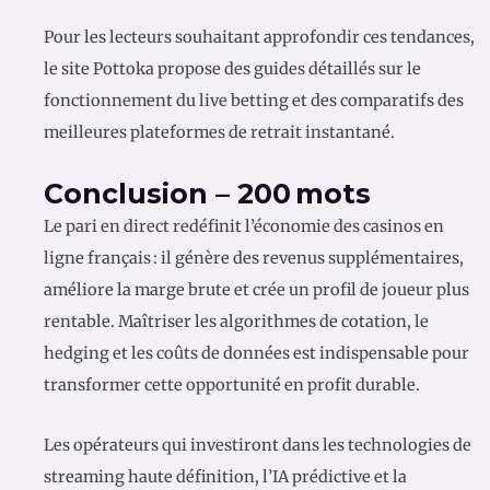
Pour les lecteurs souhaitant approfondir ces tendances,
le site Pottoka propose des guides détaillés sur le
fonctionnement du live betting et des comparatifs des
meilleures plateformes de retrait instantané.
Conclusion – 200 mots
Le pari en direct redéfinit l’économie des casinos en
ligne français : il génère des revenus supplémentaires,
améliore la marge brute et crée un profil de joueur plus
rentable. Maîtriser les algorithmes de cotation, le
hedging et les coûts de données est indispensable pour
transformer cette opportunité en profit durable.
Les opérateurs qui investiront dans les technologies de
streaming haute définition, l’IA prédictive et la