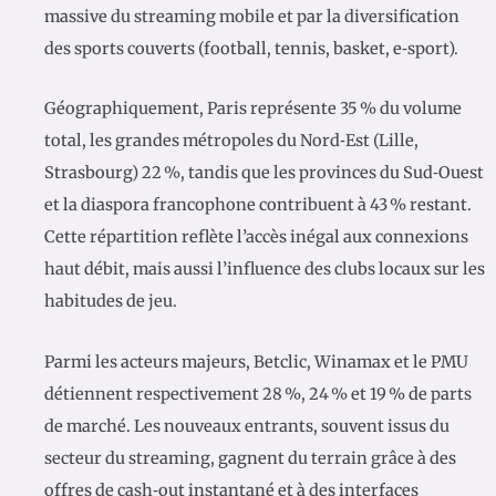
massive du streaming mobile et par la diversification
des sports couverts (football, tennis, basket, e‑sport).
Géographiquement, Paris représente 35 % du volume
total, les grandes métropoles du Nord‑Est (Lille,
Strasbourg) 22 %, tandis que les provinces du Sud‑Ouest
et la diaspora francophone contribuent à 43 % restant.
Cette répartition reflète l’accès inégal aux connexions
haut débit, mais aussi l’influence des clubs locaux sur les
habitudes de jeu.
Parmi les acteurs majeurs, Betclic, Winamax et le PMU
détiennent respectivement 28 %, 24 % et 19 % de parts
de marché. Les nouveaux entrants, souvent issus du
secteur du streaming, gagnent du terrain grâce à des
offres de cash‑out instantané et à des interfaces