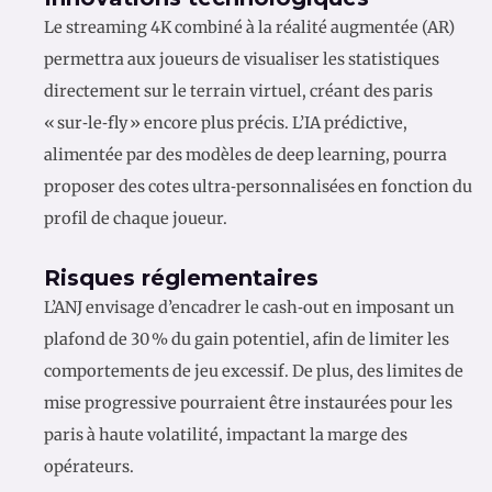
Le streaming 4K combiné à la réalité augmentée (AR)
permettra aux joueurs de visualiser les statistiques
directement sur le terrain virtuel, créant des paris
« sur‑le‑fly » encore plus précis. L’IA prédictive,
alimentée par des modèles de deep learning, pourra
proposer des cotes ultra‑personnalisées en fonction du
profil de chaque joueur.
Risques réglementaires
L’ANJ envisage d’encadrer le cash‑out en imposant un
plafond de 30 % du gain potentiel, afin de limiter les
comportements de jeu excessif. De plus, des limites de
mise progressive pourraient être instaurées pour les
paris à haute volatilité, impactant la marge des
opérateurs.