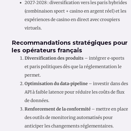
2027‑2028 : diversification vers les paris hybrides
(combinaison sport + casino en argent réel) et les
expériences de casino en direct avec croupiers
virtuels.
Recommandations stratégiques pour
les opérateurs français
Diversification des produits
– intégrer e‑sports
et paris politiques dès que la réglementation le
permet.
Optimisation du data‑pipeline
– investir dans des
API à faible latence pour réduire les coûts de flux
de données.
Renforcement de la conformité
– mettre en place
des outils de monitoring automatisés pour
anticiper les changements réglementaires.