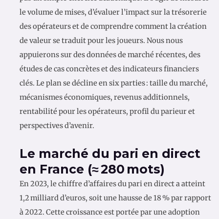
le volume de mises, d’évaluer l’impact sur la trésorerie
des opérateurs et de comprendre comment la création
de valeur se traduit pour les joueurs. Nous nous
appuierons sur des données de marché récentes, des
études de cas concrètes et des indicateurs financiers
clés. Le plan se décline en six parties : taille du marché,
mécanismes économiques, revenus additionnels,
rentabilité pour les opérateurs, profil du parieur et
perspectives d’avenir.
Le marché du pari en direct
en France (≈ 280 mots)
En 2023, le chiffre d’affaires du pari en direct a atteint
1,2 milliard d’euros, soit une hausse de 18 % par rapport
à 2022. Cette croissance est portée par une adoption