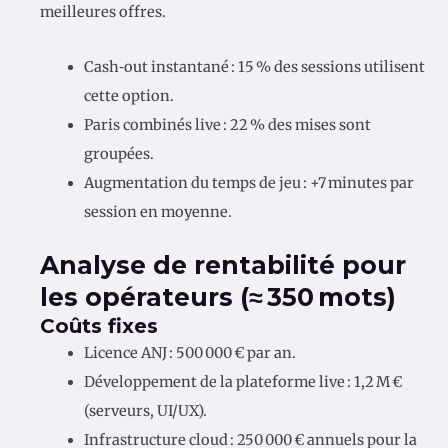
meilleures offres.
Cash‑out instantané : 15 % des sessions utilisent
cette option.
Paris combinés live : 22 % des mises sont
groupées.
Augmentation du temps de jeu : +7 minutes par
session en moyenne.
Analyse de rentabilité pour
les opérateurs (≈ 350 mots)
Coûts fixes
Licence ANJ : 500 000 € par an.
Développement de la plateforme live : 1,2 M €
(serveurs, UI/UX).
Infrastructure cloud : 250 000 € annuels pour la