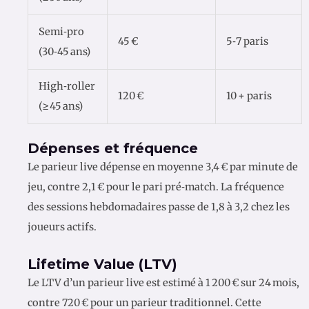
Semi‑pro
45 €
5‑7 paris
(30‑45 ans)
High‑roller
120 €
10 + paris
(≥ 45 ans)
Dépenses et fréquence
Le parieur live dépense en moyenne 3,4 € par minute de
jeu, contre 2,1 € pour le pari pré‑match. La fréquence
des sessions hebdomadaires passe de 1,8 à 3,2 chez les
joueurs actifs.
Lifetime Value (LTV)
Le LTV d’un parieur live est estimé à 1 200 € sur 24 mois,
contre 720 € pour un parieur traditionnel. Cette