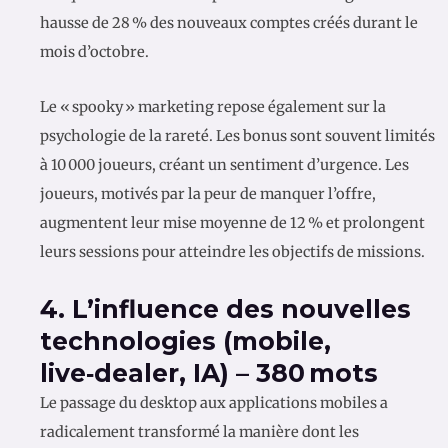
hausse de 28 % des nouveaux comptes créés durant le
mois d’octobre.
Le « spooky » marketing repose également sur la
psychologie de la rareté. Les bonus sont souvent limités
à 10 000 joueurs, créant un sentiment d’urgence. Les
joueurs, motivés par la peur de manquer l’offre,
augmentent leur mise moyenne de 12 % et prolongent
leurs sessions pour atteindre les objectifs de missions.
4. L’influence des nouvelles
technologies (mobile,
live‑dealer, IA) – 380 mots
Le passage du desktop aux applications mobiles a
radicalement transformé la manière dont les