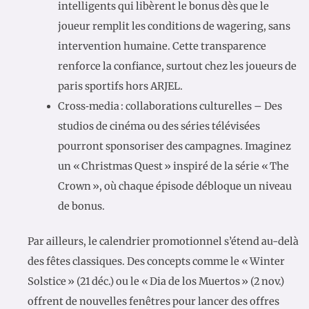
intelligents qui libèrent le bonus dès que le
joueur remplit les conditions de wagering, sans
intervention humaine. Cette transparence
renforce la confiance, surtout chez les joueurs de
paris sportifs hors ARJEL.
Cross‑media : collaborations culturelles – Des
studios de cinéma ou des séries télévisées
pourront sponsoriser des campagnes. Imaginez
un « Christmas Quest » inspiré de la série « The
Crown », où chaque épisode débloque un niveau
de bonus.
Par ailleurs, le calendrier promotionnel s’étend au-delà
des fêtes classiques. Des concepts comme le « Winter
Solstice » (21 déc.) ou le « Dia de los Muertos » (2 nov.)
offrent de nouvelles fenêtres pour lancer des offres