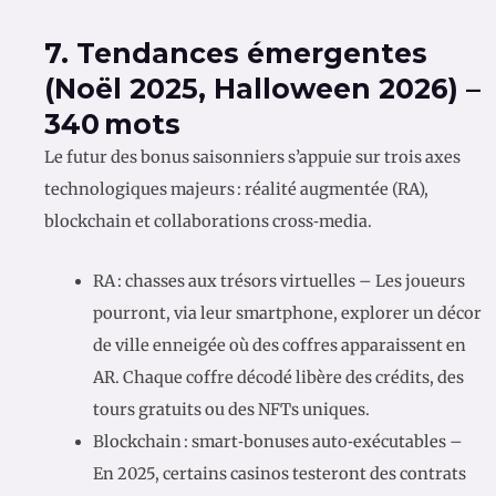
7. Tendances émergentes
(Noël 2025, Halloween 2026) –
340 mots
Le futur des bonus saisonniers s’appuie sur trois axes
technologiques majeurs : réalité augmentée (RA),
blockchain et collaborations cross‑media.
RA : chasses aux trésors virtuelles – Les joueurs
pourront, via leur smartphone, explorer un décor
de ville enneigée où des coffres apparaissent en
AR. Chaque coffre décodé libère des crédits, des
tours gratuits ou des NFTs uniques.
Blockchain : smart‑bonuses auto‑exécutables –
En 2025, certains casinos testeront des contrats