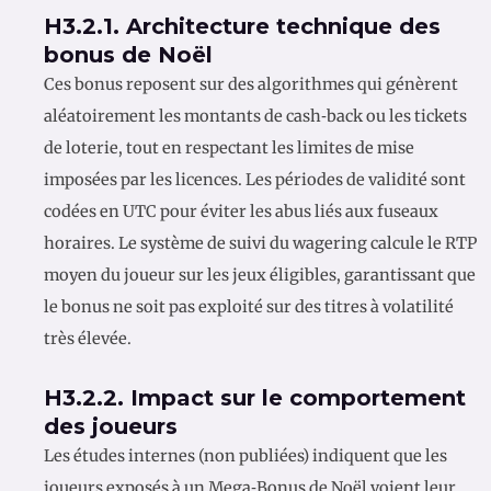
H3.2.1. Architecture technique des
bonus de Noël
Ces bonus reposent sur des algorithmes qui génèrent
aléatoirement les montants de cash‑back ou les tickets
de loterie, tout en respectant les limites de mise
imposées par les licences. Les périodes de validité sont
codées en UTC pour éviter les abus liés aux fuseaux
horaires. Le système de suivi du wagering calcule le RTP
moyen du joueur sur les jeux éligibles, garantissant que
le bonus ne soit pas exploité sur des titres à volatilité
très élevée.
H3.2.2. Impact sur le comportement
des joueurs
Les études internes (non publiées) indiquent que les
joueurs exposés à un Mega‑Bonus de Noël voient leur