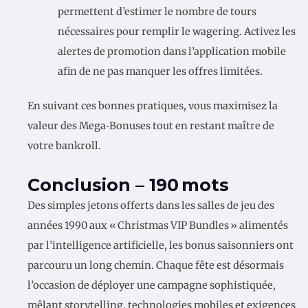
permettent d’estimer le nombre de tours
nécessaires pour remplir le wagering. Activez les
alertes de promotion dans l’application mobile
afin de ne pas manquer les offres limitées.
En suivant ces bonnes pratiques, vous maximisez la
valeur des Mega‑Bonuses tout en restant maître de
votre bankroll.
Conclusion – 190 mots
Des simples jetons offerts dans les salles de jeu des
années 1990 aux « Christmas VIP Bundles » alimentés
par l’intelligence artificielle, les bonus saisonniers ont
parcouru un long chemin. Chaque fête est désormais
l’occasion de déployer une campagne sophistiquée,
mêlant storytelling, technologies mobiles et exigences