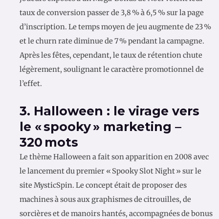
taux de conversion passer de 3,8 % à 6,5 % sur la page
d’inscription. Le temps moyen de jeu augmente de 23 %
et le churn rate diminue de 7 % pendant la campagne.
Après les fêtes, cependant, le taux de rétention chute
légèrement, soulignant le caractère promotionnel de
l’effet.
3. Halloween : le virage vers
le « spooky » marketing –
320 mots
Le thème Halloween a fait son apparition en 2008 avec
le lancement du premier « Spooky Slot Night » sur le
site MysticSpin. Le concept était de proposer des
machines à sous aux graphismes de citrouilles, de
sorcières et de manoirs hantés, accompagnées de bonus