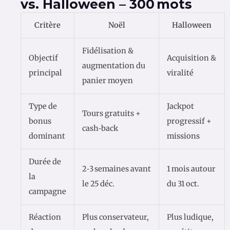
vs. Halloween – 300 mots
Critère
Noël
Halloween
Fidélisation &
Objectif
Acquisition &
augmentation du
principal
viralité
panier moyen
Type de
Jackpot
Tours gratuits +
bonus
progressif +
cash‑back
dominant
missions
Durée de
2‑3 semaines avant
1 mois autour
la
le 25 déc.
du 31 oct.
campagne
Réaction
Plus conservateur,
Plus ludique,