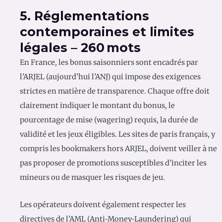
5. Réglementations
contemporaines et limites
légales – 260 mots
En France, les bonus saisonniers sont encadrés par
l’ARJEL (aujourd’hui l’ANJ) qui impose des exigences
strictes en matière de transparence. Chaque offre doit
clairement indiquer le montant du bonus, le
pourcentage de mise (wagering) requis, la durée de
validité et les jeux éligibles. Les sites de paris français, y
compris les bookmakers hors ARJEL, doivent veiller à ne
pas proposer de promotions susceptibles d’inciter les
mineurs ou de masquer les risques de jeu.
Les opérateurs doivent également respecter les
directives de l’AML (Anti‑Money‑Laundering) qui