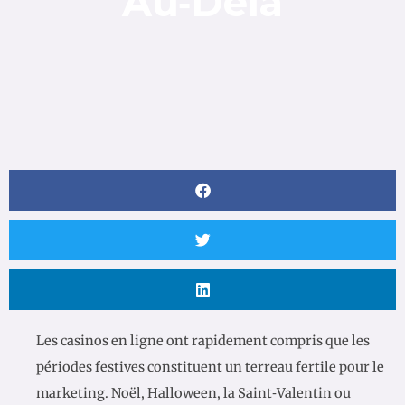
Au‑delà
Les casinos en ligne ont rapidement compris que les
périodes festives constituent un terreau fertile pour le
marketing. Noël, Halloween, la Saint‑Valentin ou