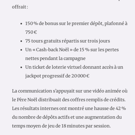
offrait :
150 % de bonus sur le premier dépôt, plafonné à
750 €
75 tours gratuits répartis sur trois jours
Un « Cash‑back Noël » de 15 % sur les pertes
nettes pendant la campagne
Un ticket de loterie virtuel donnant accès à un
jackpot progressif de 20 000 €
La communication s’appuyait sur une vidéo animée où
le Père Noël distribuait des coffres remplis de crédits.
Les résultats internes ont montré une hausse de 42 %
du nombre de dépôts actifs et une augmentation du
temps moyen de jeu de 18 minutes par session.