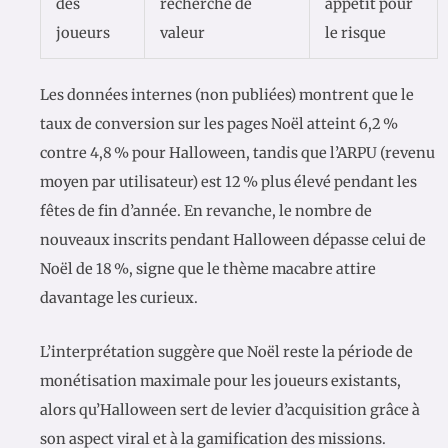
des
recherche de
appétit pour
joueurs
valeur
le risque
Les données internes (non publiées) montrent que le
taux de conversion sur les pages Noël atteint 6,2 %
contre 4,8 % pour Halloween, tandis que l’ARPU (revenu
moyen par utilisateur) est 12 % plus élevé pendant les
fêtes de fin d’année. En revanche, le nombre de
nouveaux inscrits pendant Halloween dépasse celui de
Noël de 18 %, signe que le thème macabre attire
davantage les curieux.
L’interprétation suggère que Noël reste la période de
monétisation maximale pour les joueurs existants,
alors qu’Halloween sert de levier d’acquisition grâce à
son aspect viral et à la gamification des missions.