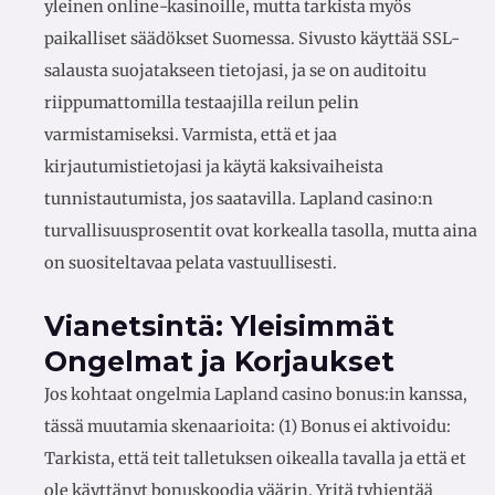
yleinen online-kasinoille, mutta tarkista myös
paikalliset säädökset Suomessa. Sivusto käyttää SSL-
salausta suojatakseen tietojasi, ja se on auditoitu
riippumattomilla testaajilla reilun pelin
varmistamiseksi. Varmista, että et jaa
kirjautumistietojasi ja käytä kaksivaiheista
tunnistautumista, jos saatavilla. Lapland casino:n
turvallisuusprosentit ovat korkealla tasolla, mutta aina
on suositeltavaa pelata vastuullisesti.
Vianetsintä: Yleisimmät
Ongelmat ja Korjaukset
Jos kohtaat ongelmia Lapland casino bonus:in kanssa,
tässä muutamia skenaarioita: (1) Bonus ei aktivoidu:
Tarkista, että teit talletuksen oikealla tavalla ja että et
ole käyttänyt bonuskoodia väärin. Yritä tyhjentää