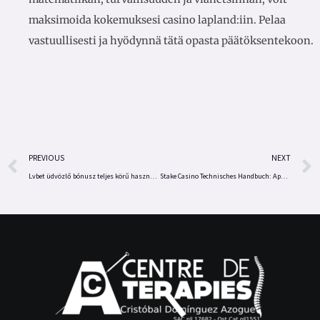
maksimoida kokemuksesi casino lapland:iin. Pelaa
vastuullisesti ja hyödynnä tätä opasta päätöksentekoon.
Prev
PREVIOUS
NEXT
Lvbet üdvözlő bónusz teljes körű használati útmutatója
Stake Casino Technisches Handbuch: App-Installation, Bonus-Mathematik und Sicherheitsaudit