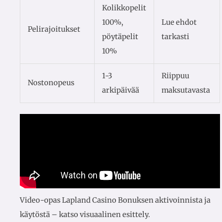
Kolikkopelit
100%,
Lue ehdot
Pelirajoitukset
pöytäpelit
tarkasti
10%
1-3
Riippuu
Nostonopeus
arkipäivää
maksutavasta
Video-opas Lapland Casino Bonuksen aktivoinnista ja
käytöstä – katso visuaalinen esittely.