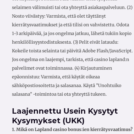
selaimen välimuisti tai ota yhteyttä asiakaspalveluun. (2)
Nosto viivästyy: Varmista, että olet täyttänyt
kierrätysvaatimukset ja että tilisi on vahvistettu. Odota
1-3 arkipäivää, ja jos ongelma jatkuu, lähetä tukiin kopio
henkilöllisyystodistuksesta. (3) Pelit eivät lataudu:
Kokeile toista selainta tai päivitä Adobe Flash/JavaScript.
Jos ongelma on laajempi, tarkista, että casino lapland:n
palvelimet ovat toiminnassa. (4) Kirjautuminen
epäonnistuu: Varmista, että käytät oikeaa
sähköpostiosoitetta ja salasanaa. Käytä ”Unohtuiko
salasana” -toimintoa tai ota yhteyttä tukeen.
Laajennettu Usein Kysytyt
Kysymykset (UKK)
1. Mikä on Lapland casino bonus:ien kierrätysvaatimus?