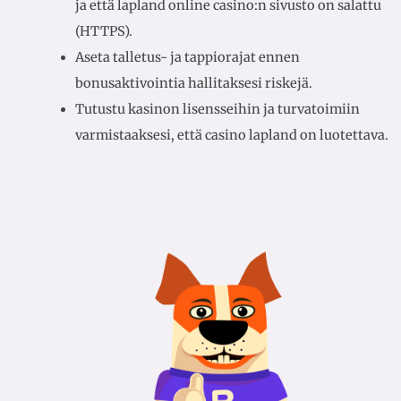
ja että lapland online casino:n sivusto on salattu
(HTTPS).
Aseta talletus- ja tappiorajat ennen
bonusaktivointia hallitaksesi riskejä.
Tutustu kasinon lisensseihin ja turvatoimiin
varmistaaksesi, että casino lapland on luotettava.