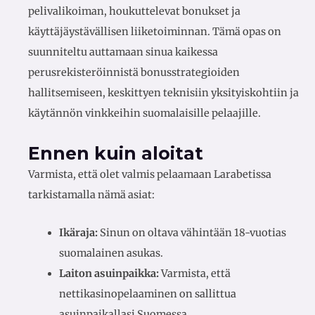
pelivalikoiman, houkuttelevat bonukset ja
käyttäjäystävällisen liiketoiminnan. Tämä opas on
suunniteltu auttamaan sinua kaikessa
perusrekisteröinnistä bonusstrategioiden
hallitsemiseen, keskittyen teknisiin yksityiskohtiin ja
käytännön vinkkeihin suomalaisille pelaajille.
Ennen kuin aloitat
Varmista, että olet valmis pelaamaan Larabetissa
tarkistamalla nämä asiat:
Ikäraja:
Sinun on oltava vähintään 18-vuotias
suomalainen asukas.
Laiton asuinpaikka:
Varmista, että
nettikasinopelaaminen on sallittua
asuinpaikallasi Suomessa.