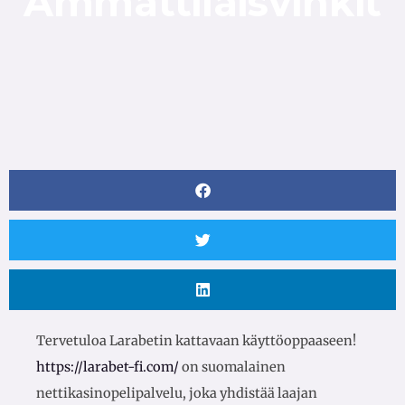
Ammattilaisvinkit
Tervetuloa Larabetin kattavaan käyttöoppaaseen!
https://larabet-fi.com/
on suomalainen
nettikasinopelipalvelu, joka yhdistää laajan