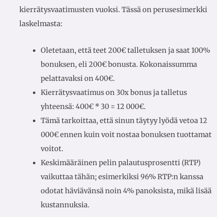
kierrätysvaatimusten vuoksi. Tässä on perusesimerkki
laskelmasta:
Oletetaan, että teet 200€ talletuksen ja saat 100%
bonuksen, eli 200€ bonusta. Kokonaissumma
pelattavaksi on 400€.
Kierrätysvaatimus on 30x bonus ja talletus
yhteensä: 400€ * 30 = 12 000€.
Tämä tarkoittaa, että sinun täytyy lyödä vetoa 12
000€ ennen kuin voit nostaa bonuksen tuottamat
voitot.
Keskimääräinen pelin palautusprosentti (RTP)
vaikuttaa tähän; esimerkiksi 96% RTP:n kanssa
odotat häviävänsä noin 4% panoksista, mikä lisää
kustannuksia.