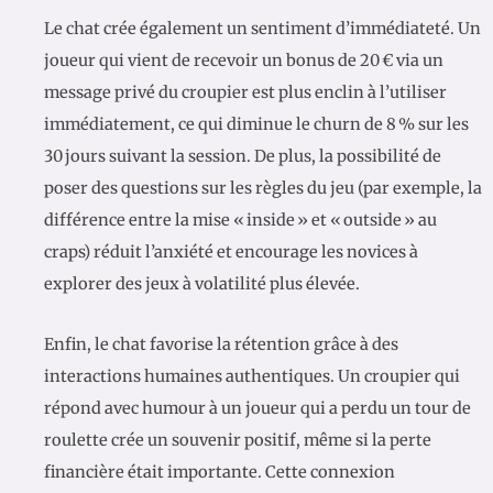
Le chat crée également un sentiment d’immédiateté. Un
joueur qui vient de recevoir un bonus de 20 € via un
message privé du croupier est plus enclin à l’utiliser
immédiatement, ce qui diminue le churn de 8 % sur les
30 jours suivant la session. De plus, la possibilité de
poser des questions sur les règles du jeu (par exemple, la
différence entre la mise « inside » et « outside » au
craps) réduit l’anxiété et encourage les novices à
explorer des jeux à volatilité plus élevée.
Enfin, le chat favorise la rétention grâce à des
interactions humaines authentiques. Un croupier qui
répond avec humour à un joueur qui a perdu un tour de
roulette crée un souvenir positif, même si la perte
financière était importante. Cette connexion