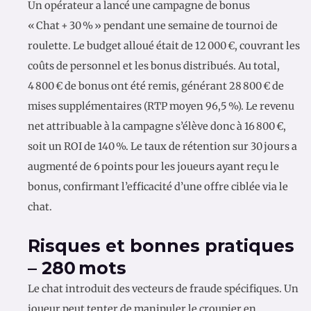
Un opérateur a lancé une campagne de bonus
« Chat + 30 % » pendant une semaine de tournoi de
roulette. Le budget alloué était de 12 000 €, couvrant les
coûts de personnel et les bonus distribués. Au total,
4 800 € de bonus ont été remis, générant 28 800 € de
mises supplémentaires (RTP moyen 96,5 %). Le revenu
net attribuable à la campagne s’élève donc à 16 800 €,
soit un ROI de 140 %. Le taux de rétention sur 30 jours a
augmenté de 6 points pour les joueurs ayant reçu le
bonus, confirmant l’efficacité d’une offre ciblée via le
chat.
Risques et bonnes pratiques
– 280 mots
Le chat introduit des vecteurs de fraude spécifiques. Un
joueur peut tenter de manipuler le croupier en