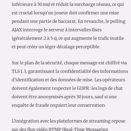
inférieure à 30 ms) et réduit la surcharge réseau, ce qui
est crucial lorsqu’un joueur doit confirmer une mise
pendant une partie de baccarat. En revanche, le polling
AJAX interroge le serveur à intervalles fixes
(généralement 2 à 5 s), ce qui augmente le trafic inutile
et peut créer un léger décalage perceptible.
Sur le plan de la sécurité, chaque message est chiffré via
TLS 1.3, garantissant la confidentialité des informations
d’identification et des données de mise. Les opérateurs
doivent également respecter le GDPR : les logs de chat
doivent être anonymisés après 30 jours, sauf si une
enquête de fraude requiert leur conservation.
L’intégration avec les plateformes de streaming repose
sur des flux vidéo RTMP (Real‑Time Messaging