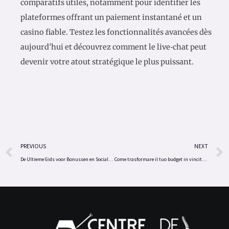
comparatifs utiles, notamment pour identifier les
plateformes offrant un paiement instantané et un
casino fiable. Testez les fonctionnalités avancées dès
aujourd’hui et découvrez comment le live‑chat peut
devenir votre atout stratégique le plus puissant.
Prev
PREVIOUS
NEXT
De Ultieme Gids voor Bonussen en Sociale Spelopties bij Tikitaka Casino
Come trasformare il tuo budget in vincite: guida per principianti al betting sportivo con focus sui jackpot