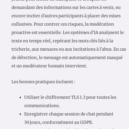
demandant des informations sur les cartes à venir, ou
encore inciter d’autres participants à placer des mises
collusives. Pour contrer ces risques, la modération
proactive est essentielle. Les systèmes d’IA analysent le
texte en temps réel, repérant les mots clés liés à la
tricherie, aux menaces ou aux incitations à l’abus. En cas
de détection, le message est automatiquement masqué
et un modérateur humain intervient.
Les bonnes pratiques incluent :
Utiliser le chiffrement TLS 1.3 pour toutes les
communications.
Enregistrer chaque session de chat pendant
30 jours, conformément au GDPR.