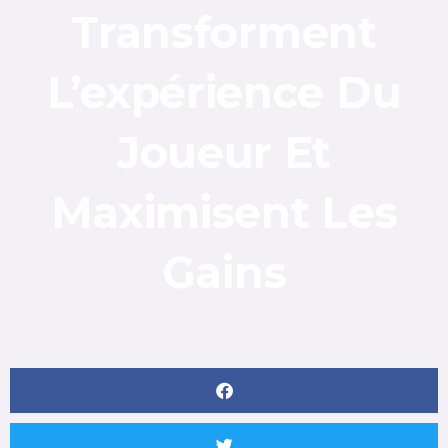
Transforment
L’expérience Du
Joueur Et
Maximisent Les
Gains