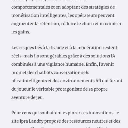
comportementales et en adoptant des stratégies de
monétisation intelligentes, les opérateurs peuvent
augmenter la rétention, réduire le churn et maximiser
les gains.
Les risques liés à la fraude et à la modération restent
réels, mais ils sont gérables grâce à des solutions IA
combinées à une vigilance humaine. Enfin, l’avenir
promet des chatbots conversationnels
ultra‑intelligents et des environnements AR qui feront
du joueur le véritable protagoniste de sa propre
aventure de jeu.
Pour ceux qui souhaitent explorer ces innovations, le
site Ipra Landry propose des ressources neutres et des