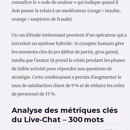
connaître le « code de couleur » qui indique quand il
doit passer le relais à un modérateur (rouge = insulte,
orange = suspicion de fraude).
Un cas d’étude intéressant provient d’un opérateur qui a
introduit un système hybride : le croupier humain gère
les moments clés du jeu (début de partie, gros gains),
tandis que l’avatar IA prend le relais pendant les phases
de faible activité pour répondre aux questions de
stratégie. Cette combinaison a permis d’augmenter le
taux de satisfaction client de 9 % et de réduire les coûts
de personnel de 15 %.
Analyse des métriques clés
du Live‑Chat – 300 mots