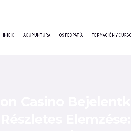
INICIO
ACUPUNTURA
OSTEOPATÍA
FORMACIÓN Y CURS
on Casino Bejelentk
Részletes Elemzése: