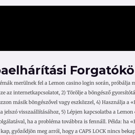
aelhárítási Forgatók
émák merülnek fel a Lemon casino login során, próbálja m
ze az internetkapcsolatot, 2) Törölje a böngésző gyorsítótárá
zzon másik böngészővel vagy eszközzel, 4) Használja a «El
 a jelszó visszaállításához, 5) Lépjen kapcsolatba a Lemon
olgálatával, ha a probléma továbbra is fennáll. Példa: ha «
 kap, győződjön meg arról, hogy a CAPS LOCK nincs bekapc