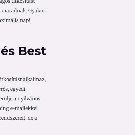
gos titkosítást
n maradnak. Gyakori
maximális napi
 és Best
itkosítást alkalmaz,
erős, egyedi
erülje a nyilvános
hing e-mailekkel
endszereit, de a