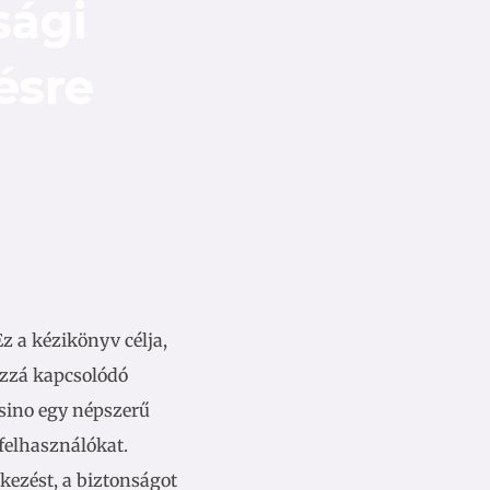
sági
ésre
z a kézikönyv célja,
ozzá kapcsolódó
sino egy népszerű
felhasználókat.
ezést, a biztonságot