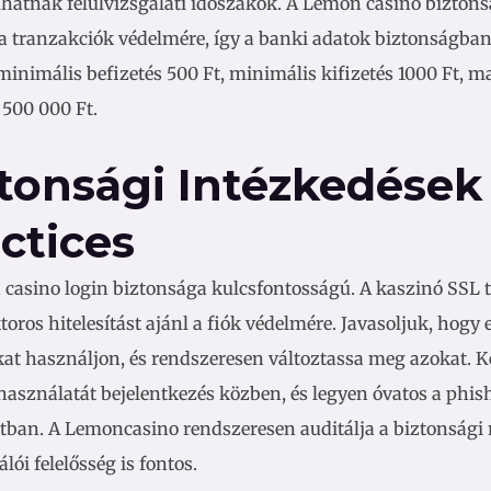
lhatnak felülvizsgálati időszakok. A Lemon casino biztonsá
a tranzakciók védelmére, így a banki adatok biztonságba
 minimális befizetés 500 Ft, minimális kifizetés 1000 Ft, 
 500 000 Ft.
tonsági Intézkedések
ctices
casino login biztonsága kulcsfontosságú. A kaszinó SSL t
toros hitelesítást ajánl a fiók védelmére. Javasoljuk, hogy 
kat használjon, és rendszeresen változtassa meg azokat. K
használatát bejelentkezés közben, és legyen óvatos a phis
tban. A Lemoncasino rendszeresen auditálja a biztonsági r
lói felelősség is fontos.