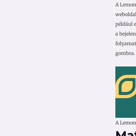
A Lemon 
weboldal
például 
a bejele
folyamat
gombra. H
A Lemon 
Mat