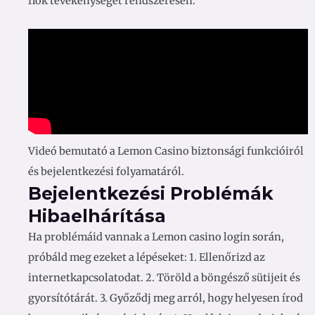
fiók tevékenységét rendszeresen.
Videó bemutató a Lemon Casino biztonsági funkcióiról
és bejelentkezési folyamatáról.
Bejelentkezési Problémák
Hibaelhárítása
Ha problémáid vannak a Lemon casino login során,
próbáld meg ezeket a lépéseket: 1. Ellenőrizd az
internetkapcsolatodat. 2. Töröld a böngésző sütijeit és
gyorsítótárát. 3. Győződj meg arról, hogy helyesen írod