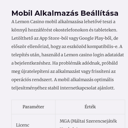
Mobil Alkalmazás Beállítása
A Lemon Casino mobil alkalmazása lehetővé teszi a
könnyű hozzáférést okostelefonokon és tableteken.
Letölthető az App Store-ból vagy Google Play-ből, de
először ellenőrizd, hogy az eszközöd kompatibilis-e. A
telepítés után, használd a Lemon casino login adataidat
a bejelentkezéshez. Ha problémák adódnak, próbáld
meg újratelepíteni az alkalmazást vagy frissíteni az
operációs rendszert. A mobil alkalmazás optimális
teljesítményéhez stabil internetkapcsolat ajánlott.
Paraméter
Érték
MGA (Máltai Szerencsejáték
Licenc