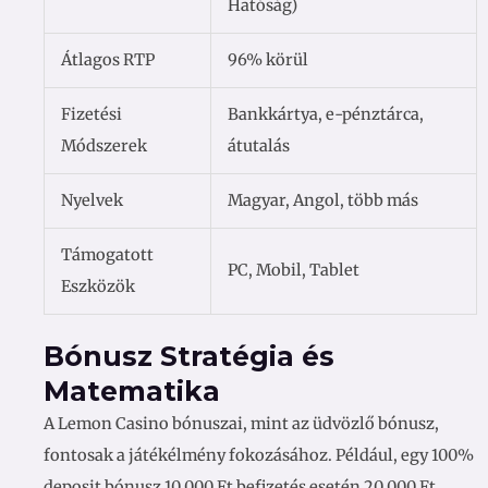
Hatóság)
Átlagos RTP
96% körül
Fizetési
Bankkártya, e-pénztárca,
Módszerek
átutalás
Nyelvek
Magyar, Angol, több más
Támogatott
PC, Mobil, Tablet
Eszközök
Bónusz Stratégia és
Matematika
A Lemon Casino bónuszai, mint az üdvözlő bónusz,
fontosak a játékélmény fokozásához. Például, egy 100%
deposit bónusz 10 000 Ft befizetés esetén 20 000 Ft