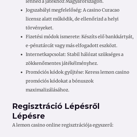
lenned a játékhoz Magyarországon.
Jogszabályi megfelelőség: A casino Curacao
licensz alatt működik, de ellenőrizd a helyi
törvényeket.
Fizetési módok ismerete: Készíts elő bankkártyát,
e-pénztárcát vagy más elfogadott eszközt.
Internetkapcsolat: Stabil hálózat szükséges a
zökkenőmentes játékélményhez.
Promóciós kódok gyűjtése: Keress lemon casino
promóciós kódokat a bónuszok
maximalizálásához.
Regisztráció Lépésről
Lépésre
A lemon casino online regisztrációja egyszerű: