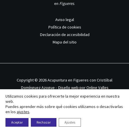
en
Figueres
.
Aviso legal
Política de cookies
Declaración de accesibilidad
Mapa del sitio
Copyright © 2026 Acupuntura en Figueres con Cristóbal
Domínguez Azogue - Diseño web por
Online Valles
Utilizamos cookies para ofrecerte la mejor experiencia en nuestra
web.
Puedes aprender más sobre qué cookies utilizamos o desactivarlas
en los
ajustes
.
Aceptar
Rechazar
Ajustes