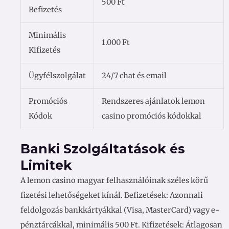
500 Ft
Befizetés
Minimális
1.000 Ft
Kifizetés
Ügyfélszolgálat
24/7 chat és email
Promóciós
Rendszeres ajánlatok lemon
Kódok
casino promóciós kódokkal
Banki Szolgáltatások és
Limitek
A lemon casino magyar felhasználóinak széles körű
fizetési lehetőségeket kínál. Befizetések: Azonnali
feldolgozás bankkártyákkal (Visa, MasterCard) vagy e-
pénztárcákkal, minimális 500 Ft. Kifizetések: Átlagosan