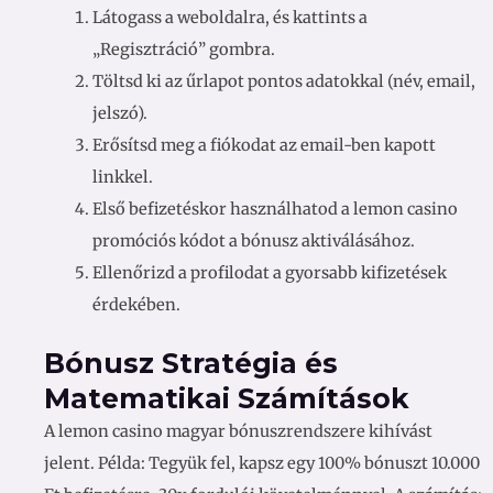
Látogass a weboldalra, és kattints a
„Regisztráció” gombra.
Töltsd ki az űrlapot pontos adatokkal (név, email,
jelszó).
Erősítsd meg a fiókodat az email-ben kapott
linkkel.
Első befizetéskor használhatod a lemon casino
promóciós kódot a bónusz aktiválásához.
Ellenőrizd a profilodat a gyorsabb kifizetések
érdekében.
Bónusz Stratégia és
Matematikai Számítások
A lemon casino magyar bónuszrendszere kihívást
jelent. Példa: Tegyük fel, kapsz egy 100% bónuszt 10.000