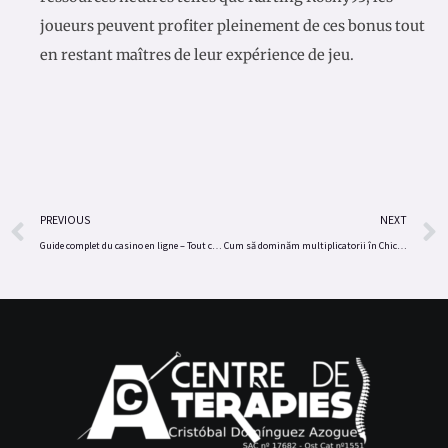
joueurs peuvent profiter pleinement de ces bonus tout
en restant maîtres de leur expérience de jeu.
Prev
PREVIOUS
NEXT
Guide complet du casino en ligne – Tout ce que vous devez savoir
Cum să dominăm multiplicatorii în Chicken Road 2 și să maximizăm câștigurile