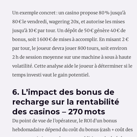
Un exemple concret : un casino propose 80 % jusqu’à
80 € le vendredi, wagering 20x, et autorise les mises
jusqu’à 10 € par tour. Un dépôt de 50 € génère 40 € de
bonus, soit 1 600 € de mises à accomplir. En misant 2 €
par tour, le joueur devra jouer 800 tours, soit environ
2 h de session moyenne sur une machine à sous à haute
volatilité. Cette analyse aide le joueur à déterminer si le
temps investi vaut le gain potentiel.
6. L’impact des bonus de
recharge sur la rentabilité
des casinos – 270 mots
Du point de vue de l’opérateur, le ROI d’un bonus
hebdomadaire dépend du coût du bonus (cash + coût des