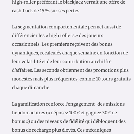
high‑roller préférant le blackjack verrait une offre de
cash‑back de 15 % sur ses pertes.
La segmentation comportementale permet aussi de
différencier les « high rollers » des joueurs
occasionnels. Les premiers reçoivent des bonus
dynamiques, recalculés chaque semaine en fonction de
leur volatilité et de leur contribution au chiffre
d’affaires. Les seconds obtiennent des promotions plus
modestes mais plus fréquentes, comme 10 tours gratuits
chaque dimanche.
La gamification renforce l’engagement : des missions
hebdomadaires (« déposez 100 € et gagnez 30 € de
bonus ») ou des niveaux de fidélité qui débloquent des
bonus de recharge plus élevés. Ces mécaniques