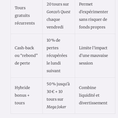
20 tours sur
Permet
Tours
Gonzo’s Quest
d’expérimenter
gratuits
chaque
sans risquer de
récurrents
vendredi
fonds propres
10 % de
Cash‑back
pertes
Limite l’impact
ou “rebond”
récupérées
d’une mauvaise
de perte
le lundi
session
suivant
50 % jusqu’à
Hybride
Combine
30 € + 10
bonus +
liquidité et
tours sur
tours
divertissement
Mega Joker