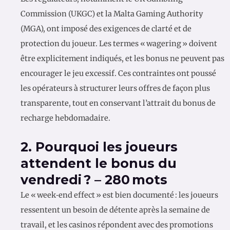
Commission (UKGC) et la Malta Gaming Authority
(MGA), ont imposé des exigences de clarté et de
protection du joueur. Les termes « wagering » doivent
être explicitement indiqués, et les bonus ne peuvent pas
encourager le jeu excessif. Ces contraintes ont poussé
les opérateurs à structurer leurs offres de façon plus
transparente, tout en conservant l’attrait du bonus de
recharge hebdomadaire.
2. Pourquoi les joueurs
attendent le bonus du
vendredi ? – 280 mots
Le « week‑end effect » est bien documenté : les joueurs
ressentent un besoin de détente après la semaine de
travail, et les casinos répondent avec des promotions