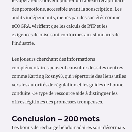
les opérateurs doivent publier un tableau récapitulatif
des promotions, accessible avant la souscription. Les
audits indépendants, menés par des sociétés comme
eCOGRA, vérifient que les calculs de RTP et les
exigences de mise sont conformes aux standards de
l’industrie.
Les joueurs cherchant des informations
complémentaires peuvent consulter des sites neutres
comme Karting Rosny93, qui répertorie des liens utiles
vers les autorités de régulation et les guides de bonne
conduite. Ce type de ressource aide à distinguer les
offres légitimes des promesses trompeuses.
Conclusion – 200 mots
Les bonus de recharge hebdomadaires sont désormais