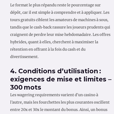
Le format le plus répandu reste le pourcentage sur
dépôt, car il est simple à comprendre et à appliquer. Les
tours gratuits ciblent les amateurs de machines à sous,
tandis que le cash‑back rassure les joueurs prudents qui
craignent de perdre leur mise hebdomadaire. Les offres
hybrides, quant à elles, cherchent à maximiser la
rétention en offrant à la fois du cash et du
divertissement.
4. Conditions d’utilisation :
exigences de mise et limites –
300 mots
Les wagering requirements varient d’un casino à
l’autre, mais les fourchettes les plus courantes oscillent
entre 20x et 30x le montant du bonus. Ainsi, un bonus