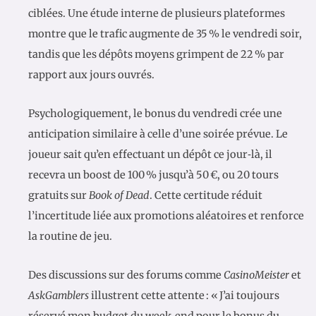
ciblées. Une étude interne de plusieurs plateformes
montre que le trafic augmente de 35 % le vendredi soir,
tandis que les dépôts moyens grimpent de 22 % par
rapport aux jours ouvrés.
Psychologiquement, le bonus du vendredi crée une
anticipation similaire à celle d’une soirée prévue. Le
joueur sait qu’en effectuant un dépôt ce jour‑là, il
recevra un boost de 100 % jusqu’à 50 €, ou 20 tours
gratuits sur
Book of Dead
. Cette certitude réduit
l’incertitude liée aux promotions aléatoires et renforce
la routine de jeu.
Des discussions sur des forums comme
CasinoMeister
et
AskGamblers
illustrent cette attente : « J’ai toujours
réservé mon budget du week‑end pour le bonus du