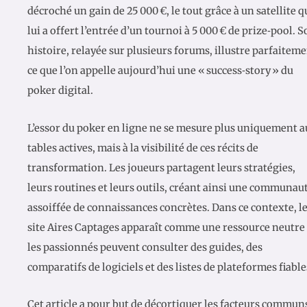
décroché un gain de 25 000 €, le tout grâce à un satellite q
lui a offert l’entrée d’un tournoi à 5 000 € de prize‑pool. 
histoire, relayée sur plusieurs forums, illustre parfaitem
ce que l’on appelle aujourd’hui une « success‑story » du
poker digital.
L’essor du poker en ligne ne se mesure plus uniquement 
tables actives, mais à la visibilité de ces récits de
transformation. Les joueurs partagent leurs stratégies,
leurs routines et leurs outils, créant ainsi une communau
assoiffée de connaissances concrètes. Dans ce contexte, l
site Aires Captages apparaît comme une ressource neutre
les passionnés peuvent consulter des guides, des
comparatifs de logiciels et des listes de plateformes fiable
Cet article a pour but de décortiquer les facteurs commun