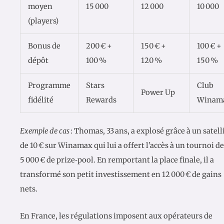
moyen
15 000
12 000
10 000
(players)
Bonus de
200 € +
150 € +
100 € +
dépôt
100 %
120 %
150 %
Programme
Stars
Club
Power Up
fidélité
Rewards
Winam
Exemple de cas
: Thomas, 33 ans, a explosé grâce à un satell
de 10 € sur Winamax qui lui a offert l’accès à un tournoi de
5 000 € de prize‑pool. En remportant la place finale, il a
transformé son petit investissement en 12 000 € de gains
nets.
En France, les régulations imposent aux opérateurs de