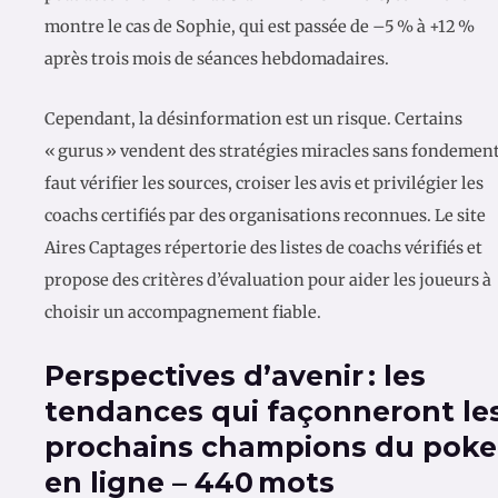
montre le cas de Sophie, qui est passée de –5 % à +12 %
après trois mois de séances hebdomadaires.
Cependant, la désinformation est un risque. Certains
« gurus » vendent des stratégies miracles sans fondement.
faut vérifier les sources, croiser les avis et privilégier les
coachs certifiés par des organisations reconnues. Le site
Aires Captages répertorie des listes de coachs vérifiés et
propose des critères d’évaluation pour aider les joueurs à
choisir un accompagnement fiable.
Perspectives d’avenir : les
tendances qui façonneront le
prochains champions du poke
en ligne – 440 mots