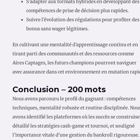
S’adapter aux formats hybrides en développant des
compétences de prise de décision plus rapides.
Suivre l’évolution des régulations pour profiter des
bonus sans wager légitimes.
En cultivant une mentalité d’apprentissage continu et en
tirant parti des communautés et des ressources comme
Aires Captages, les futurs champions pourront naviguer
avec assurance dans cet environnement en mutation rapi
Conclusion – 200 mots
Nous avons parcouru le profil du gagnant : compétences
techniques, mentalité robuste et routine disciplinée. Nou
avons identifié les plateformes où les succès se construise
détaillé les stratégies cash‑game et tournoi, et souligné
l’importance vitale d’une gestion du bankroll rigoureuse.