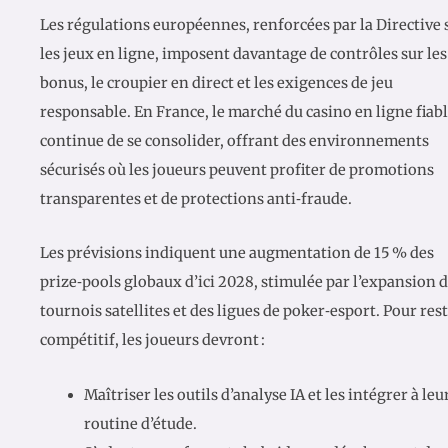
Les régulations européennes, renforcées par la Directive 
les jeux en ligne, imposent davantage de contrôles sur les
bonus, le croupier en direct et les exigences de jeu
responsable. En France, le marché du casino en ligne fiab
continue de se consolider, offrant des environnements
sécurisés où les joueurs peuvent profiter de promotions
transparentes et de protections anti‑fraude.
Les prévisions indiquent une augmentation de 15 % des
prize‑pools globaux d’ici 2028, stimulée par l’expansion 
tournois satellites et des ligues de poker‑esport. Pour res
compétitif, les joueurs devront :
Maîtriser les outils d’analyse IA et les intégrer à leu
routine d’étude.