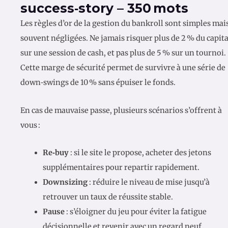
success‑story – 350 mots
Les règles d’or de la gestion du bankroll sont simples mai
souvent négligées. Ne jamais risquer plus de 2 % du capita
sur une session de cash, et pas plus de 5 % sur un tournoi.
Cette marge de sécurité permet de survivre à une série de
down‑swings de 10 % sans épuiser le fonds.
En cas de mauvaise passe, plusieurs scénarios s’offrent à
vous :
Re‑buy
: si le site le propose, acheter des jetons
supplémentaires pour repartir rapidement.
Downsizing
: réduire le niveau de mise jusqu’à
retrouver un taux de réussite stable.
Pause
: s’éloigner du jeu pour éviter la fatigue
décisionnelle et revenir avec un regard neuf.