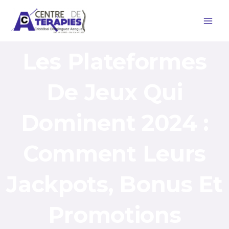
Ir
Main
al
Men
contenido
Les Plateformes
De Jeux Qui
Dominent 2024 :
Comment Leurs
Jackpots, Bonus Et
Promotions