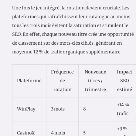
Une fois le jeu intégré, la rotation devient cruciale. Les
plateformes qui rafraîchissent leur catalogue au moins
tous les trois mois évitent la saturation et stimulent le
SEO. En effet, chaque nouveau titre crée une opportunité
de classement sur des mots‑clés ciblés, générant en
moyenne 12 % de trafic organique supplémentaire.
Fréquence
Nouveaux
Impact
Plateforme
de
titres /
SEO
rotation
trimestre
estimé
+14 %
WinPlay
3 mois
8
trafic
+9 %
CasinoX
4 mois
5