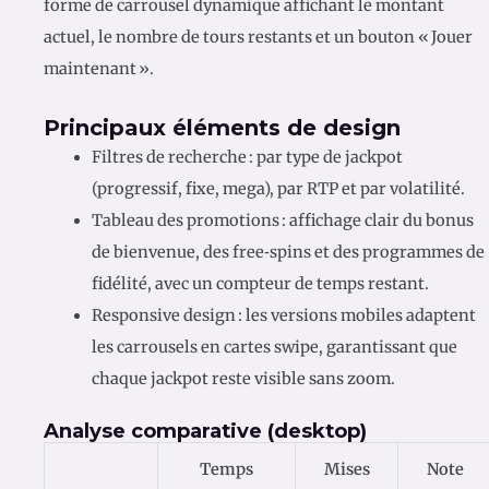
forme de carrousel dynamique affichant le montant
actuel, le nombre de tours restants et un bouton « Jouer
maintenant ».
Principaux éléments de design
Filtres de recherche : par type de jackpot
(progressif, fixe, mega), par RTP et par volatilité.
Tableau des promotions : affichage clair du bonus
de bienvenue, des free‑spins et des programmes de
fidélité, avec un compteur de temps restant.
Responsive design : les versions mobiles adaptent
les carrousels en cartes swipe, garantissant que
chaque jackpot reste visible sans zoom.
Analyse comparative (desktop)
Temps
Mises
Note