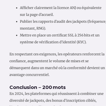
Afficher clairement la licence ANJ ou équivalente
sur la page d’accueil.
Publier les rapports d’audit des jackpots (fréquence
montant, RNG).
Mettre en place un certificat SSL à 256 bits et un
système de vérification d’identité (KYC).
En respectant ces exigences, les opérateurs renforcent la
confiance, augmentent le volume de mises et se
démarquent dans un marché où la conformité devient un
avantage concurrentiel.
Conclusion – 200 mots
En 2024, les plateformes qui réussissent à combiner une
diversité de jackpots, des bonus d’inscription ciblés,