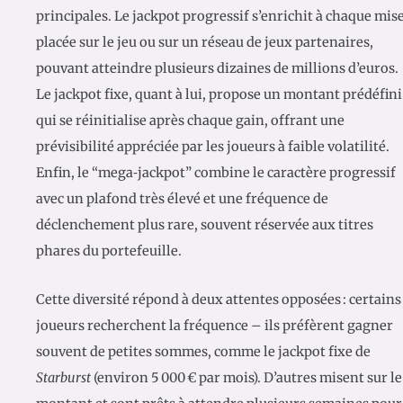
principales. Le jackpot progressif s’enrichit à chaque mis
placée sur le jeu ou sur un réseau de jeux partenaires,
pouvant atteindre plusieurs dizaines de millions d’euros.
Le jackpot fixe, quant à lui, propose un montant prédéfini
qui se réinitialise après chaque gain, offrant une
prévisibilité appréciée par les joueurs à faible volatilité.
Enfin, le “mega‑jackpot” combine le caractère progressif
avec un plafond très élevé et une fréquence de
déclenchement plus rare, souvent réservée aux titres
phares du portefeuille.
Cette diversité répond à deux attentes opposées : certains
joueurs recherchent la fréquence – ils préfèrent gagner
souvent de petites sommes, comme le jackpot fixe de
Starburst
(environ 5 000 € par mois). D’autres misent sur le