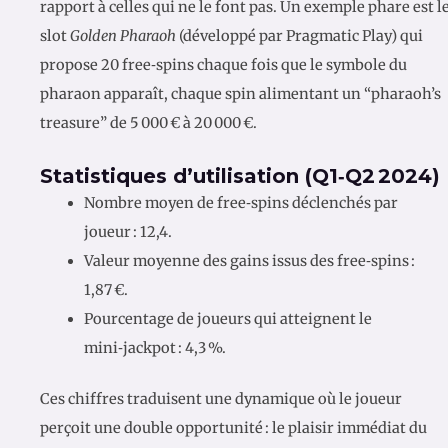
rapport à celles qui ne le font pas. Un exemple phare est l
slot
Golden Pharaoh
(développé par Pragmatic Play) qui
propose 20 free‑spins chaque fois que le symbole du
pharaon apparaît, chaque spin alimentant un “pharaoh’s
treasure” de 5 000 € à 20 000 €.
Statistiques d’utilisation (Q1‑Q2 2024)
Nombre moyen de free‑spins déclenchés par
joueur : 12,4.
Valeur moyenne des gains issus des free‑spins :
1,87 €.
Pourcentage de joueurs qui atteignent le
mini‑jackpot : 4,3 %.
Ces chiffres traduisent une dynamique où le joueur
perçoit une double opportunité : le plaisir immédiat du