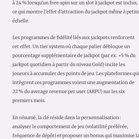
à 24 % lorsqu’un free‑spin sur un slot à jackpot est inclus,
ce qui montre l’effet d’attraction du jackpot même à petit
échelle.
Les programmes de fidélité liés aux jackpots renforcent
cet effet. Un tier system où chaque palier débloque un
pourcentage supplémentaire de jackpot (par ex. +5 % du
jackpot quotidien à partir du niveau Gold) incite les
joueurs à accumuler des points de jeu. Les plateformes qu
intègrent ces programmes voient une augmentation de
22 % du average revenue per user (ARPU) sur les six
premiers mois.
En résumé, la clé réside dans la personnalisation :
analyser le comportement de jeu (volatilité préférée,
fréquence de dépôt) et proposer un bonus qui maximise l