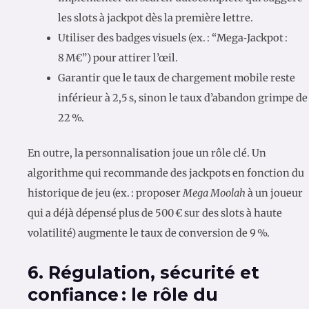
les slots à jackpot dès la première lettre.
Utiliser des badges visuels (ex. : “Mega‑Jackpot :
8 M€”) pour attirer l’œil.
Garantir que le taux de chargement mobile reste
inférieur à 2,5 s, sinon le taux d’abandon grimpe de
22 %.
En outre, la personnalisation joue un rôle clé. Un
algorithme qui recommande des jackpots en fonction du
historique de jeu (ex. : proposer
Mega Moolah
à un joueur
qui a déjà dépensé plus de 500 € sur des slots à haute
volatilité) augmente le taux de conversion de 9 %.
6. Régulation, sécurité et
confiance : le rôle du