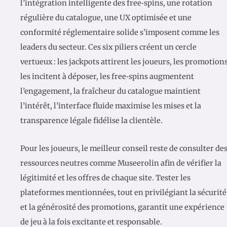
l’intégration intelligente des free‑spins, une rotation
régulière du catalogue, une UX optimisée et une
conformité réglementaire solide s’imposent comme les
leaders du secteur. Ces six piliers créent un cercle
vertueux : les jackpots attirent les joueurs, les promotion
les incitent à déposer, les free‑spins augmentent
l’engagement, la fraîcheur du catalogue maintient
l’intérêt, l’interface fluide maximise les mises et la
transparence légale fidélise la clientèle.
Pour les joueurs, le meilleur conseil reste de consulter de
ressources neutres comme Museerolin afin de vérifier la
légitimité et les offres de chaque site. Tester les
plateformes mentionnées, tout en privilégiant la sécurité
et la générosité des promotions, garantit une expérience
de jeu à la fois excitante et responsable.