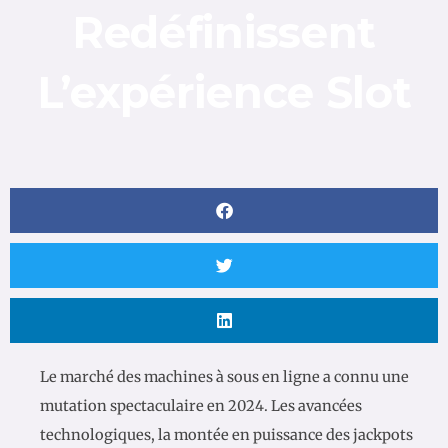
Redéfinissent
L’expérience Slot
Le marché des machines à sous en ligne a connu une
mutation spectaculaire en 2024. Les avancées
technologiques, la montée en puissance des jackpots