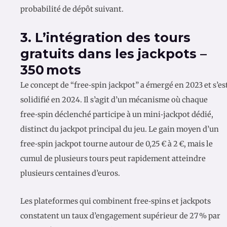
probabilité de dépôt suivant.
3. L’intégration des tours
gratuits dans les jackpots –
350 mots
Le concept de “free‑spin jackpot” a émergé en 2023 et s’es
solidifié en 2024. Il s’agit d’un mécanisme où chaque
free‑spin déclenché participe à un mini‑jackpot dédié,
distinct du jackpot principal du jeu. Le gain moyen d’un
free‑spin jackpot tourne autour de 0,25 € à 2 €, mais le
cumul de plusieurs tours peut rapidement atteindre
plusieurs centaines d’euros.
Les plateformes qui combinent free‑spins et jackpots
constatent un taux d’engagement supérieur de 27 % par