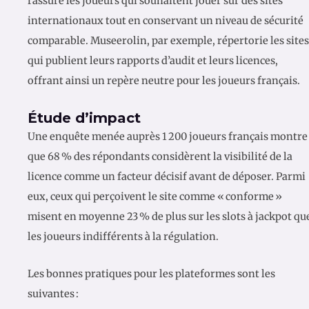
rassure les joueurs qui souhaitent jouer sur des sites
internationaux tout en conservant un niveau de sécurité
comparable. Museerolin, par exemple, répertorie les sites
qui publient leurs rapports d’audit et leurs licences,
offrant ainsi un repère neutre pour les joueurs français.
Étude d’impact
Une enquête menée auprès 1 200 joueurs français montre
que 68 % des répondants considèrent la visibilité de la
licence comme un facteur décisif avant de déposer. Parmi
eux, ceux qui perçoivent le site comme « conforme »
misent en moyenne 23 % de plus sur les slots à jackpot qu
les joueurs indifférents à la régulation.
Les bonnes pratiques pour les plateformes sont les
suivantes :