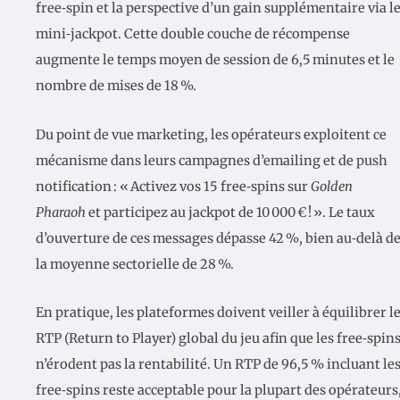
free‑spin et la perspective d’un gain supplémentaire via l
mini‑jackpot. Cette double couche de récompense
augmente le temps moyen de session de 6,5 minutes et le
nombre de mises de 18 %.
Du point de vue marketing, les opérateurs exploitent ce
mécanisme dans leurs campagnes d’emailing et de push
notification : « Activez vos 15 free‑spins sur
Golden
Pharaoh
et participez au jackpot de 10 000 € ! ». Le taux
d’ouverture de ces messages dépasse 42 %, bien au‑delà d
la moyenne sectorielle de 28 %.
En pratique, les plateformes doivent veiller à équilibrer l
RTP (Return to Player) global du jeu afin que les free‑spin
n’érodent pas la rentabilité. Un RTP de 96,5 % incluant le
free‑spins reste acceptable pour la plupart des opérateurs