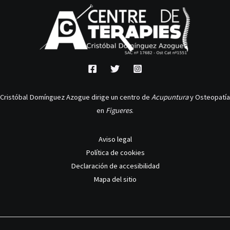
Cristóbal Domínguez Azogue dirige un centro de
Acupuntura
y Osteopatía
en
Figueres
.
Aviso legal
Política de cookies
Declaración de accesibilidad
Mapa del sitio