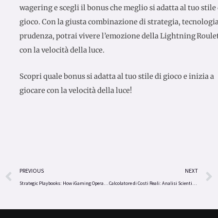
wagering e scegli il bonus che meglio si adatta al tuo stile 
gioco. Con la giusta combinazione di strategia, tecnologia
prudenza, potrai vivere l’emozione della Lightning Roule
con la velocità della luce.
Scopri quale bonus si adatta al tuo stile di gioco e inizia a
giocare con la velocità della luce!
Prev
PREVIOUS
NEXT
Strategic Playbooks: How iGaming Operators Turn New Gambling Regulations into Opportunities with Free‑Spin Incentives
Calcolatore di Costi Reali: Analisi Scientifica dei Bonus nel Gioco Responsabile