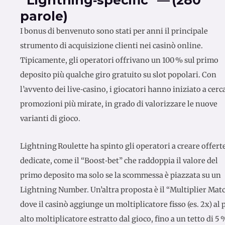
“Lightning‑specific” — (280
parole)
I bonus di benvenuto sono stati per anni il principale
strumento di acquisizione clienti nei casinò online.
Tipicamente, gli operatori offrivano un 100 % sul primo
deposito più qualche giro gratuito su slot popolari. Con
l’avvento dei live‑casino, i giocatori hanno iniziato a cerc
promozioni più mirate, in grado di valorizzare le nuove
varianti di gioco.
Lightning Roulette ha spinto gli operatori a creare offert
dedicate, come il “Boost‑bet” che raddoppia il valore del
primo deposito ma solo se la scommessa è piazzata su un
Lightning Number. Un’altra proposta è il “Multiplier Matc
dove il casinò aggiunge un moltiplicatore fisso (es. 2x) al 
alto moltiplicatore estratto dal gioco, fino a un tetto di 5 