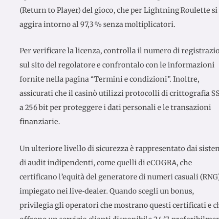
(Return to Player) del gioco, che per Lightning Roulette si
aggira intorno al 97,3 % senza moltiplicatori.
Per verificare la licenza, controlla il numero di registrazi
sul sito del regolatore e confrontalo con le informazioni
fornite nella pagina “Termini e condizioni”. Inoltre,
assicurati che il casinò utilizzi protocolli di crittografia S
a 256 bit per proteggere i dati personali e le transazioni
finanziarie.
Un ulteriore livello di sicurezza è rappresentato dai siste
di audit indipendenti, come quelli di eCOGRA, che
certificano l’equità del generatore di numeri casuali (RNG
impiegato nei live‑dealer. Quando scegli un bonus,
privilegia gli operatori che mostrano questi certificati e c