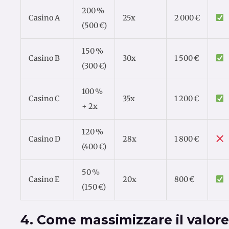
200 %
Casino A
25x
2 000 €
(500 €)
150 %
Casino B
30x
1 500 €
(300 €)
100 %
Casino C
35x
1 200 €
+ 2x
120 %
Casino D
28x
1 800 €
(400 €)
50 %
Casino E
20x
800 €
(150 €)
4. Come massimizzare il valore