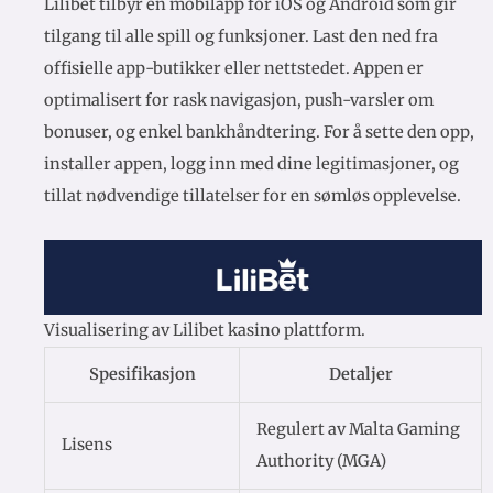
Lilibet tilbyr en mobilapp for iOS og Android som gir
tilgang til alle spill og funksjoner. Last den ned fra
offisielle app-butikker eller nettstedet. Appen er
optimalisert for rask navigasjon, push-varsler om
bonuser, og enkel bankhåndtering. For å sette den opp,
installer appen, logg inn med dine legitimasjoner, og
tillat nødvendige tillatelser for en sømløs opplevelse.
Visualisering av Lilibet kasino plattform.
Spesifikasjon
Detaljer
Regulert av Malta Gaming
Lisens
Authority (MGA)