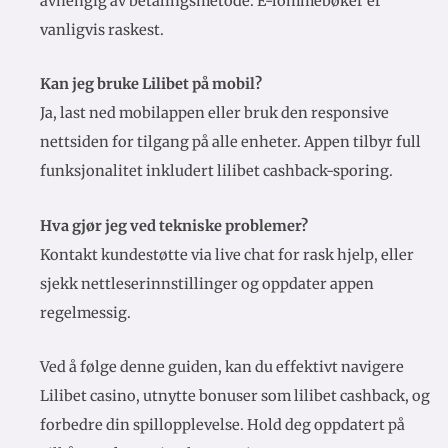
avhengig av betalingsmetode. E-lommebøker er
vanligvis raskest.
Kan jeg bruke Lilibet på mobil?
Ja, last ned mobilappen eller bruk den responsive
nettsiden for tilgang på alle enheter. Appen tilbyr full
funksjonalitet inkludert lilibet cashback-sporing.
Hva gjør jeg ved tekniske problemer?
Kontakt kundestøtte via live chat for rask hjelp, eller
sjekk nettleserinnstillinger og oppdater appen
regelmessig.
Ved å følge denne guiden, kan du effektivt navigere
Lilibet casino, utnytte bonuser som lilibet cashback, og
forbedre din spillopplevelse. Hold deg oppdatert på