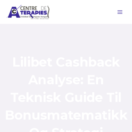
Ir
Main
al
Men
contenido
Lilibet Cashback
Analyse: En
Teknisk Guide Til
Bonusmatematikk