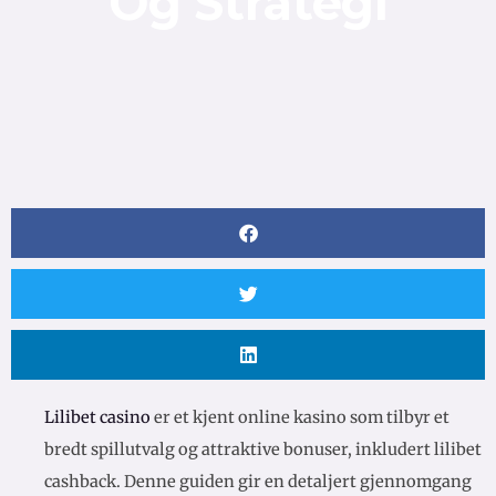
Og Strategi
Lilibet casino
er et kjent online kasino som tilbyr et
bredt spillutvalg og attraktive bonuser, inkludert lilibet
cashback. Denne guiden gir en detaljert gjennomgang