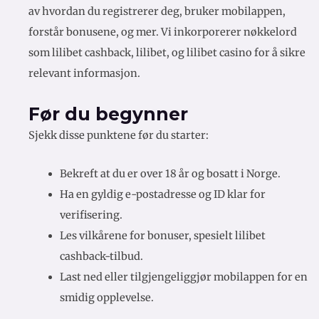
av hvordan du registrerer deg, bruker mobilappen,
forstår bonusene, og mer. Vi inkorporerer nøkkelord
som lilibet cashback, lilibet, og lilibet casino for å sikre
relevant informasjon.
Før du begynner
Sjekk disse punktene før du starter:
Bekreft at du er over 18 år og bosatt i Norge.
Ha en gyldig e-postadresse og ID klar for
verifisering.
Les vilkårene for bonuser, spesielt lilibet
cashback-tilbud.
Last ned eller tilgjengeliggjør mobilappen for en
smidig opplevelse.