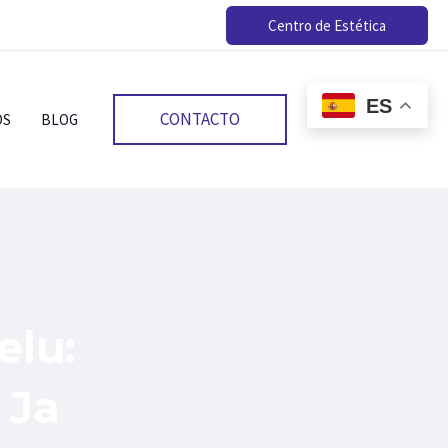
Centro de Estética
ES
CONTACTO
OS
BLOG
elu:
 Ja