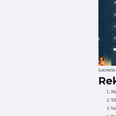
Locowin 
Rek
M
Tä
Va