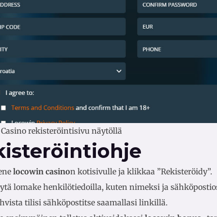
Casino rekisteröintisivu näytöllä
isteröintiohje
ene
locowin casino
n kotisivulle ja klikkaa ”Rekisteröidy”.
ytä lomake henkilötiedoilla, kuten nimeksi ja sähköpostios
hvista tilisi sähköpostitse saamallasi linkillä.