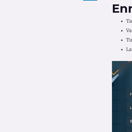
Enn
Ta
Va
Tu
La