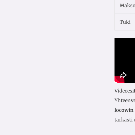
Maksu
Tuki
Videoesi
Yhteenv
locowin
tarkasti