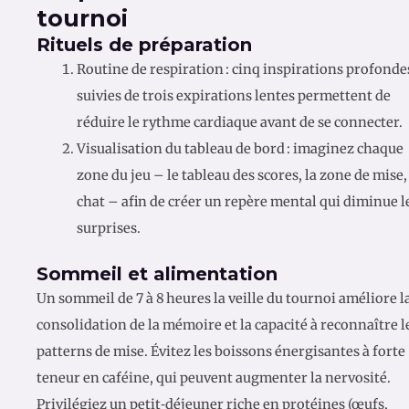
tournoi
Rituels de préparation
Routine de respiration : cinq inspirations profonde
suivies de trois expirations lentes permettent de
réduire le rythme cardiaque avant de se connecter.
Visualisation du tableau de bord : imaginez chaque
zone du jeu – le tableau des scores, la zone de mise,
chat – afin de créer un repère mental qui diminue l
surprises.
Sommeil et alimentation
Un sommeil de 7 à 8 heures la veille du tournoi améliore l
consolidation de la mémoire et la capacité à reconnaître l
patterns de mise. Évitez les boissons énergisantes à forte
teneur en caféine, qui peuvent augmenter la nervosité.
Privilégiez un petit‑déjeuner riche en protéines (œufs,