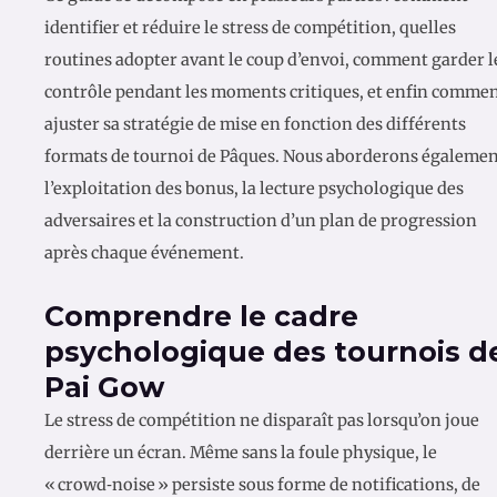
identifier et réduire le stress de compétition, quelles
routines adopter avant le coup d’envoi, comment garder l
contrôle pendant les moments critiques, et enfin comme
ajuster sa stratégie de mise en fonction des différents
formats de tournoi de Pâques. Nous aborderons égaleme
l’exploitation des bonus, la lecture psychologique des
adversaires et la construction d’un plan de progression
après chaque événement.
Comprendre le cadre
psychologique des tournois d
Pai Gow
Le stress de compétition ne disparaît pas lorsqu’on joue
derrière un écran. Même sans la foule physique, le
« crowd‑noise » persiste sous forme de notifications, de