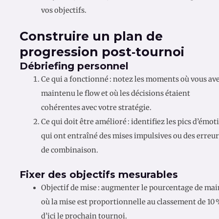
vos objectifs.
Construire un plan de
progression post‑tournoi
Débriefing personnel
Ce qui a fonctionné : notez les moments où vous av
maintenu le flow et où les décisions étaient
cohérentes avec votre stratégie.
Ce qui doit être amélioré : identifiez les pics d’émot
qui ont entraîné des mises impulsives ou des erreur
de combinaison.
Fixer des objectifs mesurables
Objectif de mise : augmenter le pourcentage de mai
où la mise est proportionnelle au classement de 10
d’ici le prochain tournoi.