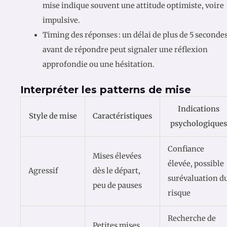
mise indique souvent une attitude optimiste, voire
impulsive.
Timing des réponses : un délai de plus de 5 seconde
avant de répondre peut signaler une réflexion
approfondie ou une hésitation.
Interpréter les patterns de mise
Indications
Style de mise
Caractéristiques
psychologiques
Confiance
Mises élevées
élevée, possible
Agressif
dès le départ,
surévaluation d
peu de pauses
risque
Recherche de
Petites mises,