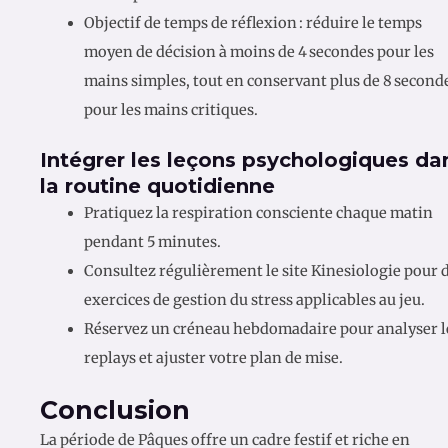
Objectif de temps de réflexion : réduire le temps
moyen de décision à moins de 4 secondes pour les
mains simples, tout en conservant plus de 8 second
pour les mains critiques.
Intégrer les leçons psychologiques da
la routine quotidienne
Pratiquez la respiration consciente chaque matin
pendant 5 minutes.
Consultez régulièrement le site Kinesiologie pour 
exercices de gestion du stress applicables au jeu.
Réservez un créneau hebdomadaire pour analyser l
replays et ajuster votre plan de mise.
Conclusion
La période de Pâques offre un cadre festif et riche en