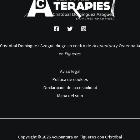
Cristóbal Domínguez Azogue dirige un centro de
Acupuntura
y Osteopatía
en
Figueres
.
Aviso legal
Política de cookies
Declaración de accesibilidad
Mapa del sitio
Copyright © 2026 Acupuntura en Figueres con Cristóbal