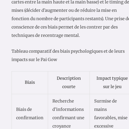
cartes entre la main haute et la main basse) et le timing d
mises (décider d’augmenter ou de réduire la mise en
fonction du nombre de participants restants). Une prise d
conscience de ces biais permet de les contrer par des
techniques de recentrage mental.
Tableau comparatif des biais psychologiques et de leurs
impacts sur le Pai Gow
Description
Impact typique
Biais
courte
sur le jeu
Recherche
Surmise de
Biais de
d’informations
mains
confirmation
confirmant une
favorables, mise
croyance
excessive