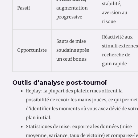
stabilité,
Passif
augmentation
aversion au
progressive
risque
Réactivité aux
Sauts de mise
stimuli externes
Opportuniste
soudains après
recherche de
un œuf bonus
gain rapide
Outils d’analyse post‑tournoi
Replay : la plupart des plateformes offrent la
possibilité de revoir les mains jouées, ce qui permet
d’identifier les moments où vous avez dévié de votr
plan initial.
Statistiques de mise : exportez les données (mise
moyenne, variance, taux de victoire) et comparez-le