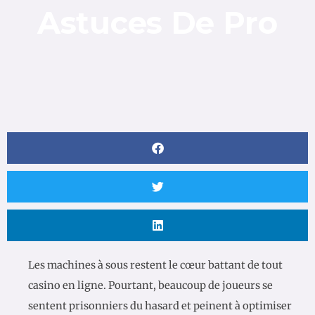
Astuces De Pro
Les machines à sous restent le cœur battant de tout
casino en ligne. Pourtant, beaucoup de joueurs se
sentent prisonniers du hasard et peinent à optimiser