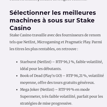
Sélectionner les meilleures
machines à sous sur Stake
Casino
Stake Casino travaille avec des fournisseurs de renom
tels que NetEnt, Microgaming et Pragmatic Play. Parmi
les titres les plus rentables, on retrouve :
Starburst (NetEnt) – RTP 96,1 %, faible volatilité,
idéal pour les débutants.
Book of Dead (Play’n GO) – RTP 96,21 %, volatilité
moyenne, offre des tours gratuits généreux.
Mega Joker (NetEnt) – RTP 99 % en mode
Supermeter, très faible volatilité, parfait pour les
stratégies de mise progressive.