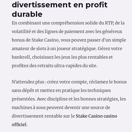
divertissement en profit
durable
En combinant une compréhension solide du RTP, de la
volatilité et des lignes de paiement avec les généreux
bonus de Stake Casino, vous pouvez passer d’un simple
amateur de slots à un joueur stratégique. Gérez votre
bankroll, choisissez les jeux les plus rentables et
profitez des retraits ultra‑rapides du site.
N’attendez plus : créez votre compte, réclamez le bonus
sans dépôt et mettez en pratique les techniques
présentées. Avec discipline et les bonnes stratégies, les
machines à sous peuvent devenir une source de
divertissement rentable sur le
Stake Casino casino
officiel
.