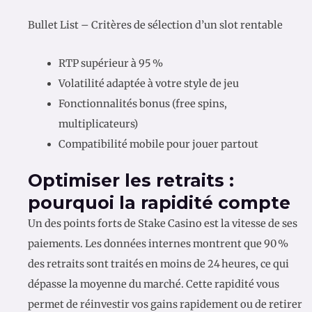
Bullet List – Critères de sélection d’un slot rentable
RTP supérieur à 95 %
Volatilité adaptée à votre style de jeu
Fonctionnalités bonus (free spins,
multiplicateurs)
Compatibilité mobile pour jouer partout
Optimiser les retraits :
pourquoi la rapidité compte
Un des points forts de Stake Casino est la vitesse de ses
paiements. Les données internes montrent que 90 %
des retraits sont traités en moins de 24 heures, ce qui
dépasse la moyenne du marché. Cette rapidité vous
permet de réinvestir vos gains rapidement ou de retirer