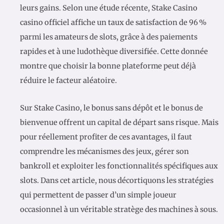
leurs gains. Selon une étude récente, Stake Casino
casino officiel affiche un taux de satisfaction de 96 %
parmi les amateurs de slots, grâce à des paiements
rapides et à une ludothèque diversifiée. Cette donnée
montre que choisir la bonne plateforme peut déjà
réduire le facteur aléatoire.
Sur Stake Casino, le bonus sans dépôt et le bonus de
bienvenue offrent un capital de départ sans risque. Mais
pour réellement profiter de ces avantages, il faut
comprendre les mécanismes des jeux, gérer son
bankroll et exploiter les fonctionnalités spécifiques aux
slots. Dans cet article, nous décortiquons les stratégies
qui permettent de passer d’un simple joueur
occasionnel à un véritable stratège des machines à sous.