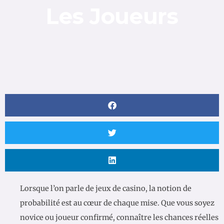
Les Joueurs
Lorsque l’on parle de jeux de casino, la notion de
probabilité est au cœur de chaque mise. Que vous soyez
novice ou joueur confirmé, connaître les chances réelles