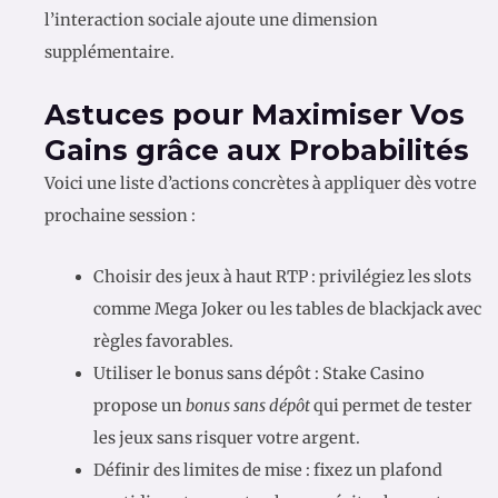
l’interaction sociale ajoute une dimension
supplémentaire.
Astuces pour Maximiser Vos
Gains grâce aux Probabilités
Voici une liste d’actions concrètes à appliquer dès votre
prochaine session :
Choisir des jeux à haut RTP : privilégiez les slots
comme Mega Joker ou les tables de blackjack avec
règles favorables.
Utiliser le bonus sans dépôt : Stake Casino
propose un
bonus sans dépôt
qui permet de tester
les jeux sans risquer votre argent.
Définir des limites de mise : fixez un plafond