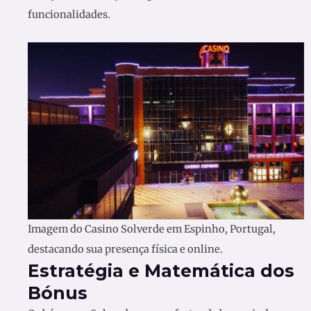
funcionalidades.
Imagem do Casino Solverde em Espinho, Portugal,
destacando sua presença física e online.
Estratégia e Matemática dos
Bónus