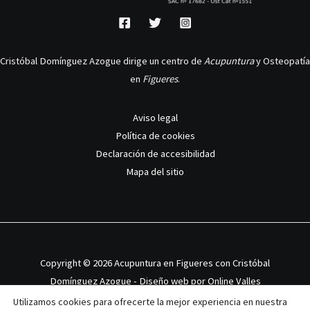
Cristóbal Domínguez Azogue dirige un centro de
Acupuntura
y Osteopatía
en
Figueres
.
Aviso legal
Política de cookies
Declaración de accesibilidad
Mapa del sitio
Copyright © 2026 Acupuntura en Figueres con Cristóbal
Domínguez Azogue - Diseño web por
Online Valles
Utilizamos cookies para ofrecerte la mejor experiencia en nuestra