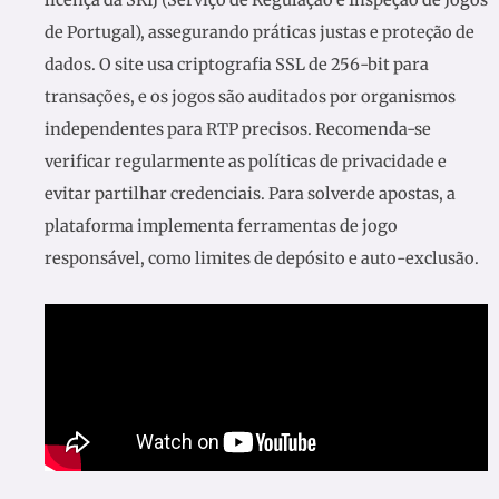
licença da SRIJ (Serviço de Regulação e Inspeção de Jogos
de Portugal), assegurando práticas justas e proteção de
dados. O site usa criptografia SSL de 256-bit para
transações, e os jogos são auditados por organismos
independentes para RTP precisos. Recomenda-se
verificar regularmente as políticas de privacidade e
evitar partilhar credenciais. Para solverde apostas, a
plataforma implementa ferramentas de jogo
responsável, como limites de depósito e auto-exclusão.