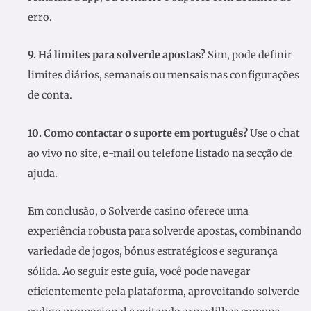
erro.
9. Há limites para solverde apostas?
Sim, pode definir
limites diários, semanais ou mensais nas configurações
de conta.
10. Como contactar o suporte em português?
Use o chat
ao vivo no site, e-mail ou telefone listado na secção de
ajuda.
Em conclusão, o Solverde casino oferece uma
experiência robusta para solverde apostas, combinando
variedade de jogos, bónus estratégicos e segurança
sólida. Ao seguir este guia, você pode navegar
eficientemente pela plataforma, aproveitando solverde