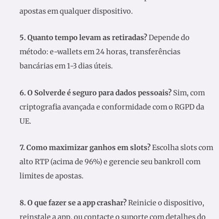
apostas em qualquer dispositivo.
5. Quanto tempo levam as retiradas?
Depende do
método: e-wallets em 24 horas, transferências
bancárias em 1-3 dias úteis.
6. O Solverde é seguro para dados pessoais?
Sim, com
criptografia avançada e conformidade com o RGPD da
UE.
7. Como maximizar ganhos em slots?
Escolha slots com
alto RTP (acima de 96%) e gerencie seu bankroll com
limites de apostas.
8. O que fazer se a app crashar?
Reinicie o dispositivo,
reinstale a app, ou contacte o suporte com detalhes do