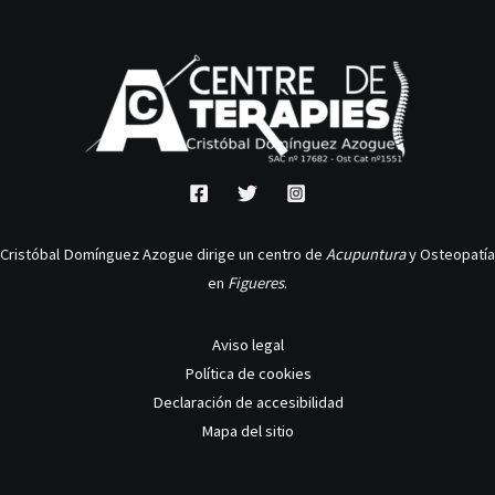
Cristóbal Domínguez Azogue dirige un centro de
Acupuntura
y Osteopatía
en
Figueres
.
Aviso legal
Política de cookies
Declaración de accesibilidad
Mapa del sitio