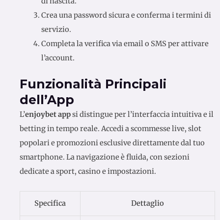
di nascita.
Crea una password sicura e conferma i termini di
servizio.
Completa la verifica via email o SMS per attivare
l’account.
Funzionalità Principali
dell’App
L’
enjoybet app
si distingue per l’interfaccia intuitiva e il
betting in tempo reale. Accedi a scommesse live, slot
popolari e promozioni esclusive direttamente dal tuo
smartphone. La navigazione è fluida, con sezioni
dedicate a sport, casino e impostazioni.
Specifica
Dettaglio