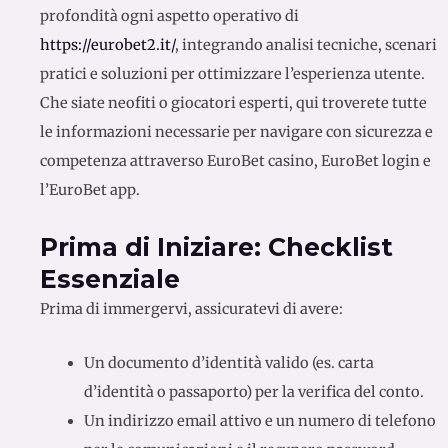
profondità ogni aspetto operativo di
https://eurobet2.it/
, integrando analisi tecniche, scenari
pratici e soluzioni per ottimizzare l’esperienza utente.
Che siate neofiti o giocatori esperti, qui troverete tutte
le informazioni necessarie per navigare con sicurezza e
competenza attraverso EuroBet casino, EuroBet login e
l’EuroBet app.
Prima di Iniziare: Checklist
Essenziale
Prima di immergervi, assicuratevi di avere:
Un documento d’identità valido (es. carta
d’identità o passaporto) per la verifica del conto.
Un indirizzo email attivo e un numero di telefono