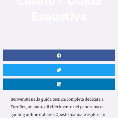
Casino – Guida
Esaustiva
Benvenuti nella guida tecnica completa dedicata a
EuroBet, un punto di riferimento nel panorama del
gaming online italiano. Questo manuale esplora in