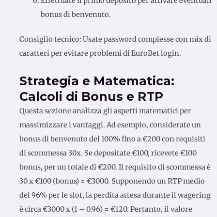
Effettuate il primo deposito per attivare eventuali
bonus di benvenuto.
Consiglio tecnico: Usate password complesse con mix di
caratteri per evitare problemi di EuroBet login.
Strategia e Matematica:
Calcoli di Bonus e RTP
Questa sezione analizza gli aspetti matematici per
massimizzare i vantaggi. Ad esempio, considerate un
bonus di benvenuto del 100% fino a €200 con requisiti
di scommessa 30x. Se depositate €100, ricevete €100
bonus, per un totale di €200. Il requisito di scommessa è
30 x €100 (bonus) = €3000. Supponendo un RTP medio
del 96% per le slot, la perdita attesa durante il wagering
è circa €3000 x (1 – 0.96) = €120. Pertanto, il valore