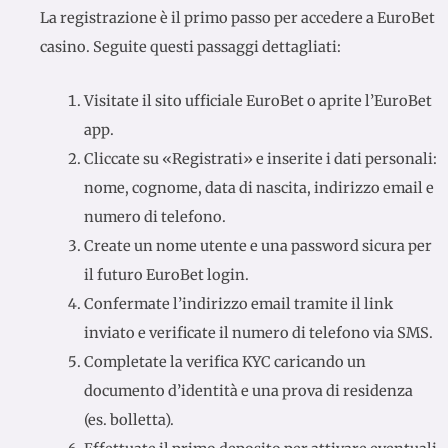
La registrazione è il primo passo per accedere a EuroBet
casino. Seguite questi passaggi dettagliati:
Visitate il sito ufficiale EuroBet o aprite l’EuroBet
app.
Cliccate su «Registrati» e inserite i dati personali:
nome, cognome, data di nascita, indirizzo email e
numero di telefono.
Create un nome utente e una password sicura per
il futuro EuroBet login.
Confermate l’indirizzo email tramite il link
inviato e verificate il numero di telefono via SMS.
Completate la verifica KYC caricando un
documento d’identità e una prova di residenza
(es. bolletta).