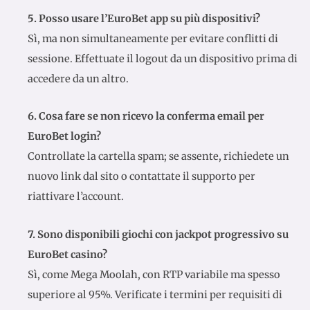
5. Posso usare l’EuroBet app su più dispositivi?
Sì, ma non simultaneamente per evitare conflitti di
sessione. Effettuate il logout da un dispositivo prima di
accedere da un altro.
6. Cosa fare se non ricevo la conferma email per
EuroBet login?
Controllate la cartella spam; se assente, richiedete un
nuovo link dal sito o contattate il supporto per
riattivare l’account.
7. Sono disponibili giochi con jackpot progressivo su
EuroBet casino?
Sì, come Mega Moolah, con RTP variabile ma spesso
superiore al 95%. Verificate i termini per requisiti di