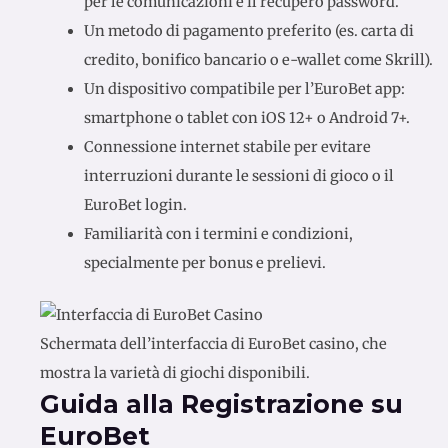
per le comunicazioni e il recupero password.
Un metodo di pagamento preferito (es. carta di
credito, bonifico bancario o e-wallet come Skrill).
Un dispositivo compatibile per l’EuroBet app:
smartphone o tablet con iOS 12+ o Android 7+.
Connessione internet stabile per evitare
interruzioni durante le sessioni di gioco o il
EuroBet login.
Familiarità con i termini e condizioni,
specialmente per bonus e prelievi.
Schermata dell’interfaccia di EuroBet casino, che
mostra la varietà di giochi disponibili.
Guida alla Registrazione su
EuroBet