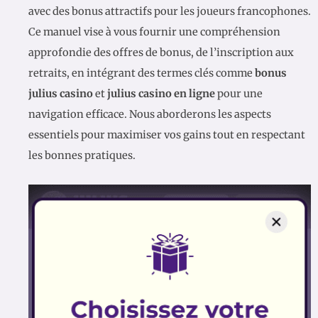
avec des bonus attractifs pour les joueurs francophones.
Ce manuel vise à vous fournir une compréhension
approfondie des offres de bonus, de l’inscription aux
retraits, en intégrant des termes clés comme
bonus
julius casino
et
julius casino en ligne
pour une
navigation efficace. Nous aborderons les aspects
essentiels pour maximiser vos gains tout en respectant
les bonnes pratiques.