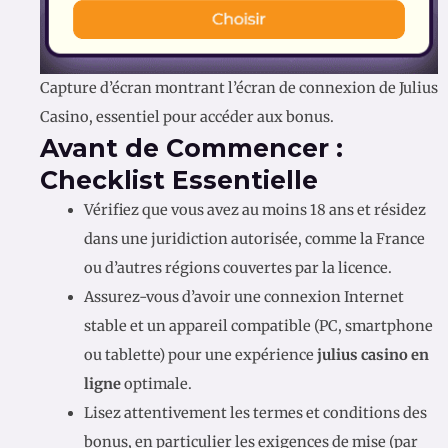
Capture d’écran montrant l’écran de connexion de Julius
Casino, essentiel pour accéder aux bonus.
Avant de Commencer :
Checklist Essentielle
Vérifiez que vous avez au moins 18 ans et résidez
dans une juridiction autorisée, comme la France
ou d’autres régions couvertes par la licence.
Assurez-vous d’avoir une connexion Internet
stable et un appareil compatible (PC, smartphone
ou tablette) pour une expérience
julius casino en
ligne
optimale.
Lisez attentivement les termes et conditions des
bonus, en particulier les exigences de mise (par