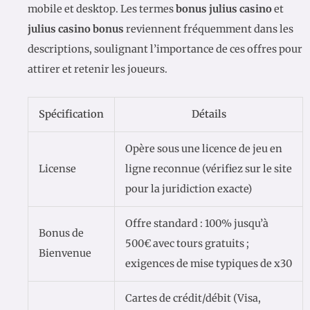
mobile et desktop. Les termes
bonus julius casino
et
julius casino bonus
reviennent fréquemment dans les
descriptions, soulignant l’importance de ces offres pour
attirer et retenir les joueurs.
Spécification
Détails
Opère sous une licence de jeu en
License
ligne reconnue (vérifiez sur le site
pour la juridiction exacte)
Offre standard : 100% jusqu’à
Bonus de
500€ avec tours gratuits ;
Bienvenue
exigences de mise typiques de x30
Cartes de crédit/débit (Visa,