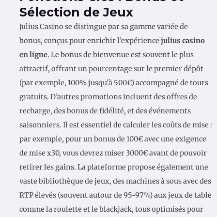
Sélection de Jeux
Julius Casino se distingue par sa gamme variée de
bonus, conçus pour enrichir l’expérience
julius casino
en ligne
. Le bonus de bienvenue est souvent le plus
attractif, offrant un pourcentage sur le premier dépôt
(par exemple, 100% jusqu’à 500€) accompagné de tours
gratuits. D’autres promotions incluent des offres de
recharge, des bonus de fidélité, et des événements
saisonniers. Il est essentiel de calculer les coûts de mise :
par exemple, pour un bonus de 100€ avec une exigence
de mise x30, vous devrez miser 3000€ avant de pouvoir
retirer les gains. La plateforme propose également une
vaste bibliothèque de jeux, des machines à sous avec des
RTP élevés (souvent autour de 95-97%) aux jeux de table
comme la roulette et le blackjack, tous optimisés pour