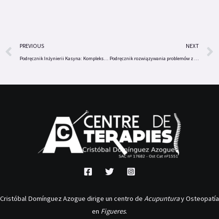
Prev
PREVIOUS
NEXT
Podręcznik Inżynierii Kasyna: Kompleksowa Analiza Betsafe PL – Od Zabezpieczeń do Matematyki Bonusów
Podręcznik rozwiązywania problemów z logowaniem Spinbetter – Kompletny przewodnik
Cristóbal Domínguez Azogue dirige un centro de
Acupuntura
y Osteopatía
en
Figueres
.