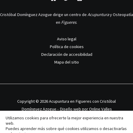
Cristóbal Domínguez Azogue dirige un centro de
Acupuntura
y Osteopatía
en
Figueres
.
Aviso legal
Política de cookies
Declaración de accesibilidad
Mapa del sitio
Copyright © 2026 Acupuntura en Figueres con Cristóbal
Domínguez Azogue - Diseño web por
Online Valles
Utilizamos cookies para ofrecerte la mejor experiencia en nuestra
web.
Puedes aprender más sobre qué cookies utilizamos o desactivarlas