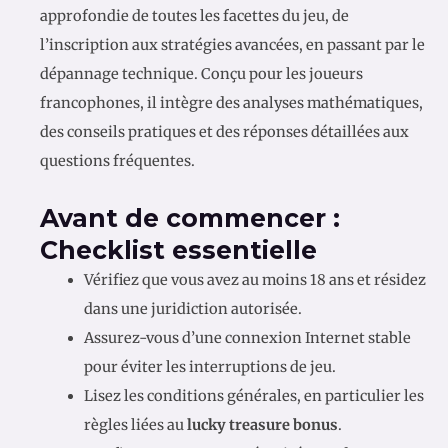
approfondie de toutes les facettes du jeu, de
l’inscription aux stratégies avancées, en passant par le
dépannage technique. Conçu pour les joueurs
francophones, il intègre des analyses mathématiques,
des conseils pratiques et des réponses détaillées aux
questions fréquentes.
Avant de commencer :
Checklist essentielle
Vérifiez que vous avez au moins 18 ans et résidez
dans une juridiction autorisée.
Assurez-vous d’une connexion Internet stable
pour éviter les interruptions de jeu.
Lisez les conditions générales, en particulier les
règles liées au
lucky treasure bonus
.