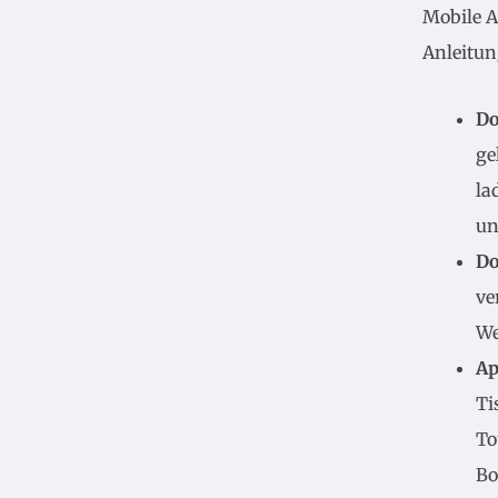
Mobile Ap
Anleitun
Do
ge
la
un
Do
ve
We
Ap
Ti
To
Bo