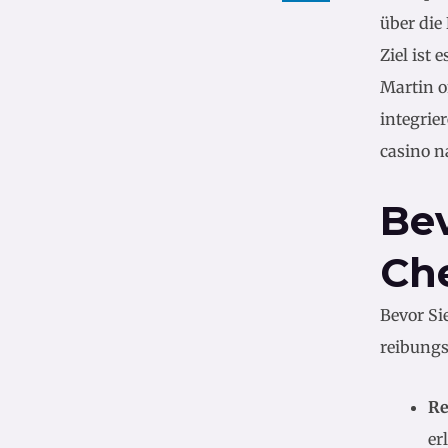
über die
Ziel ist 
Martin o
integrie
casino n
Bev
Che
Bevor Si
reibungs
Re
er