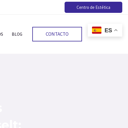
Centro de Estética
ES
CONTACTO
OS
BLOG
s
elt: