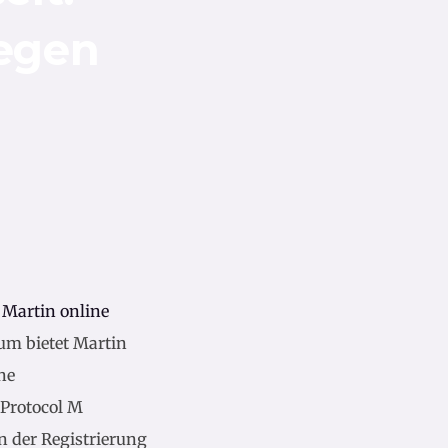
tegen
s
Martin online
um bietet Martin
ine
 Protocol M
on der Registrierung