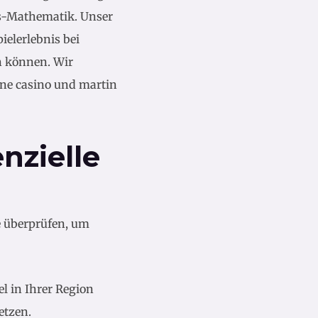
us-Mathematik. Unser
ielerlebnis bei
n können. Wir
line casino und martin
nzielle
te überprüfen, um
el in Ihrer Region
etzen.