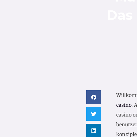
Das 
Willkomm
casino
. 
casino on
benutzer
konzipie