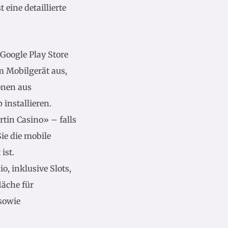
 eine detaillierte
Google Play Store
em Mobilgerät aus,
onen aus
installieren.
tin Casino» – falls
Sie die mobile
ist.
o, inklusive Slots,
läche für
sowie