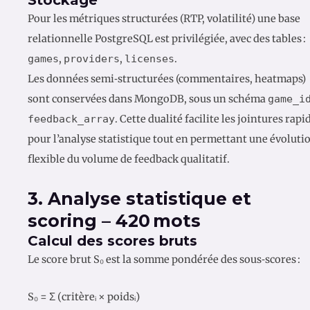
Stockage
Pour les métriques structurées (RTP, volatilité) une base
relationnelle PostgreSQL est privilégiée, avec des tables :
games
,
providers
,
licenses
.
Les données semi‑structurées (commentaires, heatmaps)
sont conservées dans MongoDB, sous un schéma
game_i
feedback_array
. Cette dualité facilite les jointures rapi
pour l’analyse statistique tout en permettant une évoluti
flexible du volume de feedback qualitatif.
3. Analyse statistique et
scoring – 420 mots
Calcul des scores bruts
Le score brut S₀ est la somme pondérée des sous‑scores :
S₀ = Σ (critèreᵢ × poidsᵢ)