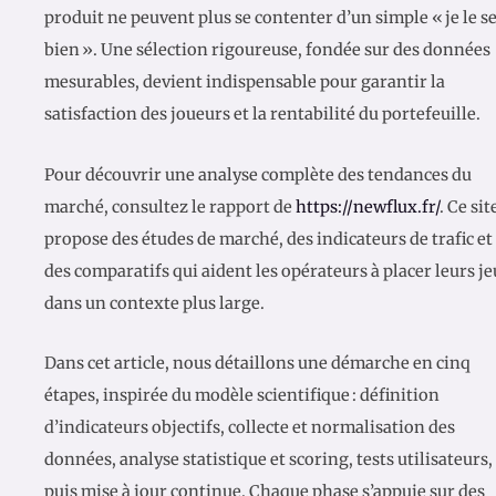
produit ne peuvent plus se contenter d’un simple « je le s
bien ». Une sélection rigoureuse, fondée sur des données
mesurables, devient indispensable pour garantir la
satisfaction des joueurs et la rentabilité du portefeuille.
Pour découvrir une analyse complète des tendances du
marché, consultez le rapport de
https://newflux.fr/
. Ce sit
propose des études de marché, des indicateurs de trafic et
des comparatifs qui aident les opérateurs à placer leurs j
dans un contexte plus large.
Dans cet article, nous détaillons une démarche en cinq
étapes, inspirée du modèle scientifique : définition
d’indicateurs objectifs, collecte et normalisation des
données, analyse statistique et scoring, tests utilisateurs,
puis mise à jour continue. Chaque phase s’appuie sur des