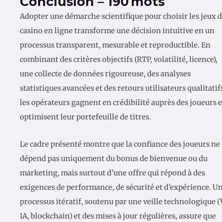
Conclusion – 190 mots
Adopter une démarche scientifique pour choisir les jeux 
casino en ligne transforme une décision intuitive en un
processus transparent, mesurable et reproductible. En
combinant des critères objectifs (RTP, volatilité, licence),
une collecte de données rigoureuse, des analyses
statistiques avancées et des retours utilisateurs qualitatif
les opérateurs gagnent en crédibilité auprès des joueurs e
optimisent leur portefeuille de titres.
Le cadre présenté montre que la confiance des joueurs ne
dépend pas uniquement du bonus de bienvenue ou du
marketing, mais surtout d’une offre qui répond à des
exigences de performance, de sécurité et d’expérience. U
processus itératif, soutenu par une veille technologique (
IA, blockchain) et des mises à jour régulières, assure que