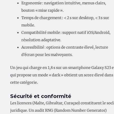
Ergonomie : navigation intuitive, menus clairs,
bouton « mise rapide ».
Temps de chargement : < 2 s sur desktop, < 3 s sur
mobile.
Compatibilité mobile : support natif iOS/Android,
résolution adaptative.
Accessibilité : options de contraste élevé, lecture
d’écran pour les malvoyants.
Un jeu qui charge en 1,8 s sur un smartphone Galaxy S23 e
qui propose un mode « dark » obtient un score élevé dans
cette catégorie.
Sécurité et conformité
Les licences (Malte, Gibraltar, Curaçao) constituent le soc
juridique. Un audit RNG (Random Number Generator)