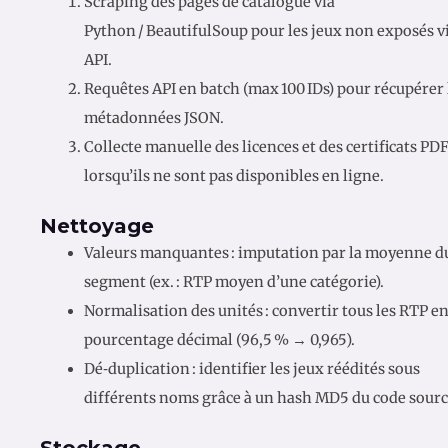
Scraping des pages de catalogue via
Python / BeautifulSoup pour les jeux non exposés v
API.
Requêtes API en batch (max 100 IDs) pour récupérer 
métadonnées JSON.
Collecte manuelle des licences et des certificats PD
lorsqu’ils ne sont pas disponibles en ligne.
Nettoyage
Valeurs manquantes : imputation par la moyenne d
segment (ex. : RTP moyen d’une catégorie).
Normalisation des unités : convertir tous les RTP e
pourcentage décimal (96,5 % → 0,965).
Dé‑duplication : identifier les jeux réédités sous
différents noms grâce à un hash MD5 du code sourc