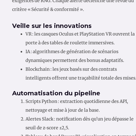
exigences de RNG. Chaque alerte déclenche une revue du
critère « Sécurité & conformité ».
Veille sur les innovations
VR : les casques Oculus et PlayStation VR ouvrent la
porte à des tables de roulette immersives.
IA : algorithmes de génération de scénarios
dynamiques permettent des bonus adaptatifs.
Blockchain : les jeux basés sur des contrats
intelligents offrent une traçabilité totale des mises
Automatisation du pipeline
Scripts Python : extraction quotidienne des API,
nettoyage et mise à jour de la base.
Alertes Slack : notification dès qu’un jeu dépasse le
seuil de z‑score ±2,5.