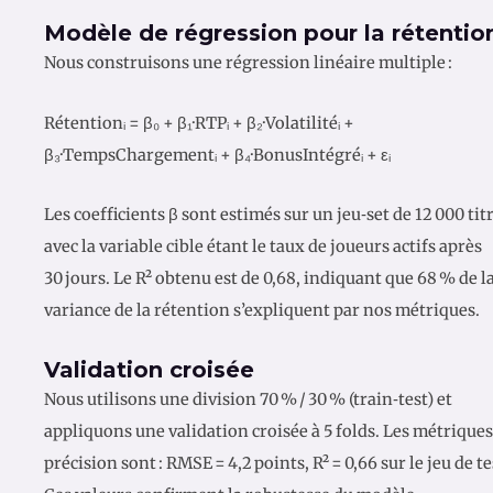
Modèle de régression pour la rétentio
Nous construisons une régression linéaire multiple :
Rétentionᵢ = β₀ + β₁·RTPᵢ + β₂·Volatilitéᵢ +
β₃·TempsChargementᵢ + β₄·BonusIntégréᵢ + εᵢ
Les coefficients β sont estimés sur un jeu‑set de 12 000 titr
avec la variable cible étant le taux de joueurs actifs après
30 jours. Le R² obtenu est de 0,68, indiquant que 68 % de l
variance de la rétention s’expliquent par nos métriques.
Validation croisée
Nous utilisons une division 70 % / 30 % (train‑test) et
appliquons une validation croisée à 5 folds. Les métriques
précision sont : RMSE = 4,2 points, R² = 0,66 sur le jeu de te